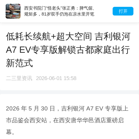
西安书院门“怪老头”张正勇：脾气倔、
打开
规矩多，81岁双手仍泡在凉水里开笔
低耗长续航+超大空间 吉利银河
A7 EV专享版解锁古都家庭出行
新范式
二三里资讯
2026-06-01 15:58
2026 年 5 月 30 日，吉利银河 A7 EV 专享版上
市品鉴会西安站，在西安唐华华邑酒店重磅启
幕。