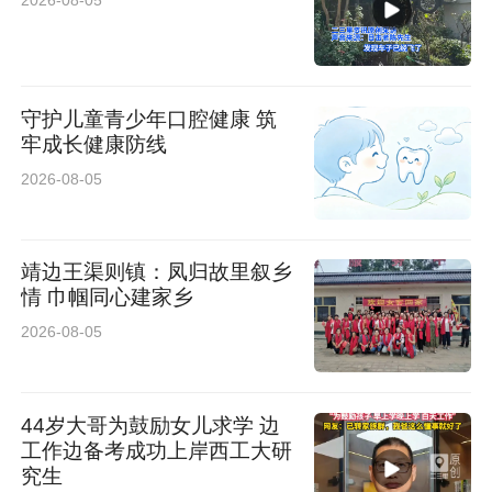
2026-08-05
守护儿童青少年口腔健康 筑
牢成长健康防线
2026-08-05
盛会正式启幕，现场格调清雅、氛围融融，正诚
邀各界嘉宾有序签到入场，携手开启本次沉浸式
靖边王渠则镇：凤归故里叙乡
情 巾帼同心建家乡
的的古都银河品鉴之旅。自由品鉴环节中，来宾
2026-08-05
近距离观摩体验吉利银河 A7 EV 专享版先锋外观
美学、精致内饰工艺与智能座舱配置，潮流设计
44岁大哥为鼓励女儿求学 边
与细节质感收获现场一致认可，嘉宾驻足交流探
工作边备考成功上岸西工大研
讨，深度品鉴车型越级产品魅力。
究生