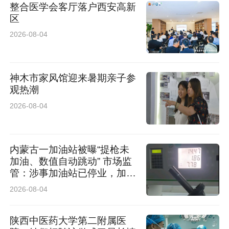
整合医学会客厅落户西安高新
此次西安上市落地，还进一步完善了吉利银河的
区
全国市场布局，助力西北新能源出行升级。未
2026-08-04
来，品牌将持续以优质产品与贴心服务深耕西
北，陪伴用户驰骋山河，尽享舒适安心的高端纯
神木市家风馆迎来暑期亲子参
观热潮
电出行之旅。
2026-08-04
内蒙古一加油站被曝“提枪未
加油、数值自动跳动” 市场监
管：涉事加油站已停业，加油
机封存送检，鉴定结果未出无
2026-08-04
法下定论
陕西中医药大学第二附属医