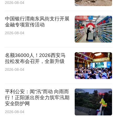
2026-08-04
中国银行渭南东风街支行开展
金融专项宣传活动
2026-08-04
名额36000人！2026西安马
拉松发布会召开，全新升级
2026-08-04
深耕西北 开启长安纯电新征程
本次吉利银河 A7 EV 专享版西安上市品鉴会，是
平利公安：闻“汛”而动 向雨而
新品进军西北市场的重磅亮相，也是吉利银河深
行！正阳派出所全力筑牢汛期
安全防护网
耕西安市场、贴近用户需求、共建高品质出行生
2026-08-04
态的重要一步。凭借西安优越的区位与文旅优