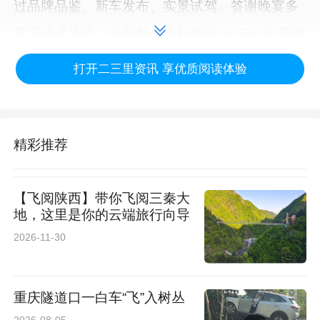
过品牌品鉴、新车发布、实景试驾、答谢晚宴多
重沉浸式环节，全面释放吉利银河 A7 EV 专享版
硬核产品实力，为西安新能源乘用车市场注入全
打开二三里资讯 享优质阅读体验
新活力，增添高品质纯电出行优选。车型凭借超
长续航优势，有效消解补能焦虑，宽裕座舱空间
从容覆盖日常通勤、家庭出游、长途远行多场景
精彩推荐
需求，自在穿行长安街巷，畅行秦岭环线风光。
【飞阅陕西】带你飞阅三秦大
嘉宾云集 共鉴银河美学
地，这里是你的云端旅行向导
2026-11-30
重庆隧道口一白车“飞”入树丛