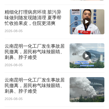
精细化打理病房环境 脏污异
味做到随发现随清理 夏季帮
忙收拾果皮，住院更清爽
2026-08-05
云南昆明一化工厂发生事故居
民撤离，居民称气味辣眼睛、
刺鼻、脖子难受
备受瞩目的新车上市环节正式登场。在全场热烈
2026-08-05
掌声中，吉利汽车营运大客户西部战区总监王天
云南昆明一化工厂发生事故居
志、吉利控股集团曹操出行西北战区总监王虎宁
民撤离，居民称气味辣眼睛、
与陕西省租赁协会会长王鹏辉先后登台致辞，围
刺鼻、脖子难受
绕品牌初心、市场深耕与用户价值发表精彩讲
2026-08-05
话，再由专业讲师登台深度解读吉利银河 A7 EV