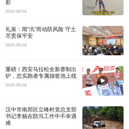
影
2026-08-04
实景路测 纵享极致驾控体验
礼泉：闻“汛”而动防风险 守土
尽责保平安
新车发布仪式落幕之后，实景道路试驾环节正式
2026-08-04
开启。嘉宾依次驾乘吉利银河 A7 EV 专享版上路
体验，亲身感受整车平顺细腻的驾控质感、静谧
重磅！西安马拉松全新赛制出
舒适的座舱环境与扎实稳定的行驶底盘。超长续
炉，忠实跑者专属抽签池上线
航储备、灵动操控调校、越级舒适乘坐等核心优
2026-08-04
势在实景路况中充分彰显，让每一位嘉宾都真切
体验到这款纯电座驾的越级驾享魅力。
汉中市南郑区立峰村党总支部
书记李杨在防汛工作中不幸遇
难