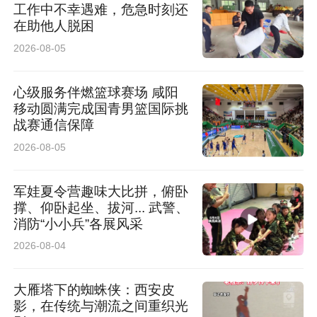
工作中不幸遇难，危急时刻还
全面适配都市通勤、近郊旅居、周末出游等多元
在助他人脱困
出行场景。同时整车兼顾宽适乘坐空间、稳健驾
2026-08-05
控表现与全域智能安全配置，以均衡出众的综合
心级服务伴燃篮球赛场 咸阳
产品力，精准匹配西安及周边用户高品质出行诉
移动圆满完成国青男篮国际挑
求，为古城纯电出行市场树立全新价值范本。
战赛通信保障
2026-08-05
军娃夏令营趣味大比拼，俯卧
撑、仰卧起坐、拔河... 武警、
消防“小小兵”各展风采
2026-08-04
大雁塔下的蜘蛛侠：西安皮
影，在传统与潮流之间重织光