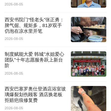
2026-08-05
西安书院门“怪老头”张正勇：
脾气倔、规矩多，81岁双手
仍泡在凉水里开笔
2026-08-05
制度赋能大爱 韩城"水姐爱心
团队"十年志愿服务跃上新台
阶
2026-08-05
新车亮相 解码纯电旗舰硬实力
西安巴塞罗奥仕登酒店浴室玻
璃爆裂划伤顾客 酒店换老板
拒赔疤痕修复费
2026-08-05