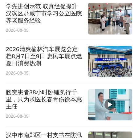
学先进创示范 取真经促提升
专享版核心产品亮点。
汉滨区赴咸宁市学习公立医院
养老服务经验
2026-08-05
2026清爽榆林汽车展览会定
档8月7日至9日 惠民车展点燃
夏日消费热潮
2026-08-05
腰突患者38小时卧铺趴行千
里，只为求医长春骨伤徐本惠
主任
2026-08-05
凭借强悍纯电续航实力，车辆告别频繁补能困
扰，以长久续航陪伴用户奔赴每一段远方征途，
汉中市南郑区一村支书在防汛