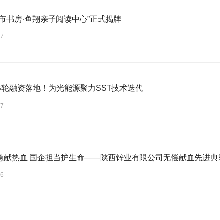
城市书房·鱼翔亲子阅读中心”正式揭牌
07
B轮融资落地！为光能源聚力SST技术迭代
07
急献热血 国企担当护生命——陕西锌业有限公司无偿献血先进典
06