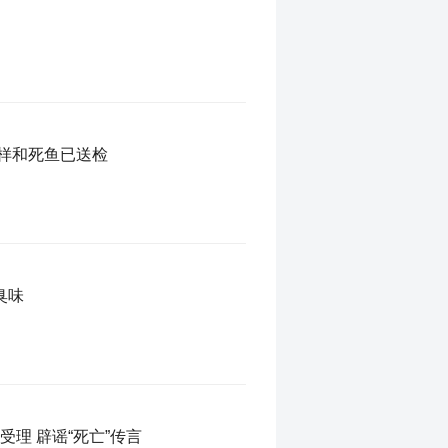
样和死鱼已送检
臭味
理 辟谣“死亡”传言