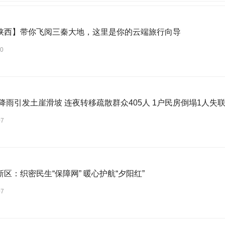
陕西】带你飞阅三秦大地，这里是你的云端旅行向导
30
降雨引发土崖滑坡 连夜转移疏散群众405人 1户民房倒塌1人失
07
区：织密民生“保障网” 暖心护航“夕阳红”
07