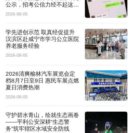
公示，招考公信力经不起这般
消耗
2026-08-05
学先进创示范 取真经促提升
汉滨区赴咸宁市学习公立医院
养老服务经验
2026-08-05
2026清爽榆林汽车展览会定
档8月7日至9日 惠民车展点燃
夏日消费热潮
2026-08-05
守护碧水青山，绘就生态画卷
——平利公安深耕“生态警
务”筑牢辖区水域安全防线