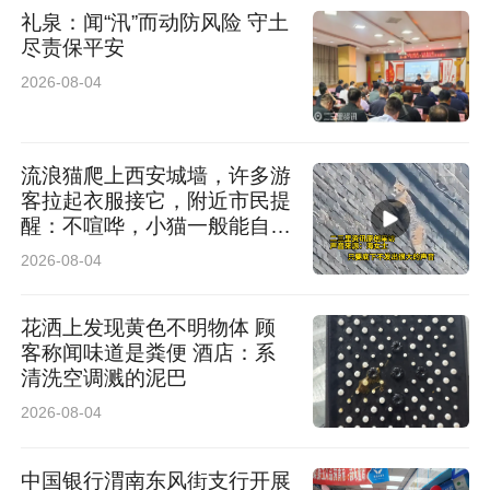
礼泉：闻“汛”而动防风险 守土
尽责保平安
2026-08-04
流浪猫爬上西安城墙，许多游
客拉起衣服接它，附近市民提
醒：不喧哗，小猫一般能自行
脱困
2026-08-04
花洒上发现黄色不明物体 顾
客称闻味道是粪便 酒店：系
清洗空调溅的泥巴
2026-08-04
中国银行渭南东风街支行开展