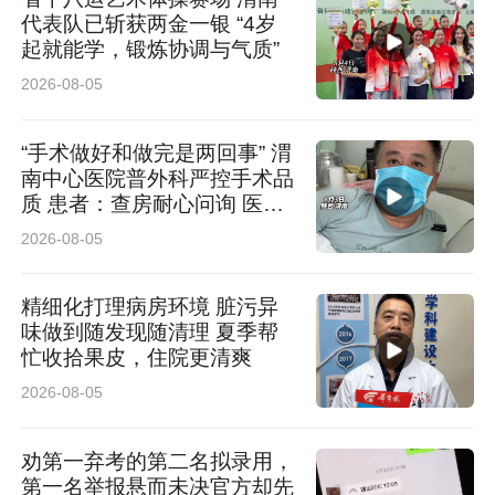
代表队已斩获两金一银 “4岁
起就能学，锻炼协调与气质”
2026-08-05
“手术做好和做完是两回事” 渭
南中心医院普外科严控手术品
质 患者：查房耐心问询 医护
认真负责
2026-08-05
精细化打理病房环境 脏污异
味做到随发现随清理 夏季帮
忙收拾果皮，住院更清爽
2026-08-05
劝第一弃考的第二名拟录用，
第一名举报悬而未决官方却先