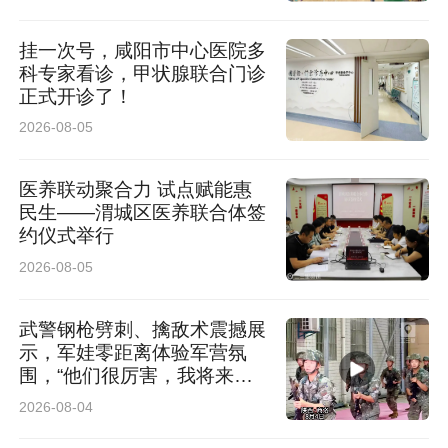
挂一次号，咸阳市中心医院多
科专家看诊，甲状腺联合门诊
正式开诊了！
2026-08-05
医养联动聚合力 试点赋能惠
民生——渭城区医养联合体签
约仪式举行
2026-08-05
武警钢枪劈刺、擒敌术震撼展
示，军娃零距离体验军营氛
围，“他们很厉害，我将来也
想当军人”
2026-08-04