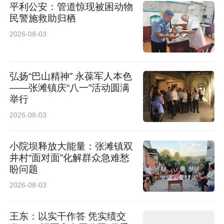
平利公安：管道惊现被困动物
民警施救助归栖
2026-08-03
弘扬“巴山精神” 永葆军人本色
——张滩镇庆“八一”活动圆满
举行
2026-08-03
小院坝释放大能量：张滩镇双
井村“面对面”化解群众急难愁
盼问题
2026-08-03
王东：以实干作答 凭实绩交