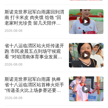
良好，睛逸手术无需制作角膜瓣，术后恢复快，
斯诺克世界冠军白雨露回到渭
非常适合她的眼部状态。”
南 打卡米皮 肉夹馍 饸饹 “回
老家时光珍贵 留几天陪伴长
辈”
⚡ 10分钟的光明蜕变：技术与温情完美融合
2026-08-08
手术当天，小何既紧张又期待。“护士轻轻握着我
省十八运临渭区站火炬传递开
跑 市民凌晨五点到场守候观
的手，告诉我每一步要做什么，还放了舒缓的音
看 “对咱渭南体育事业发展充
满信心”
乐，我的紧张感一下子就消失了。”霍婕主任操作
2026-08-08
精准娴熟，整个手术仅用10分钟顺利完成。“刚下
斯诺克世界冠军白雨露 执棒
手术台，我就能看清墙上的时钟，数字特别清
省十八运临渭区站首棒火炬手
楚！”
“传递圣火比上场参赛还要紧
张”
2026-08-08
术后第一天，小何的双眼视力达到0.8；术后第六