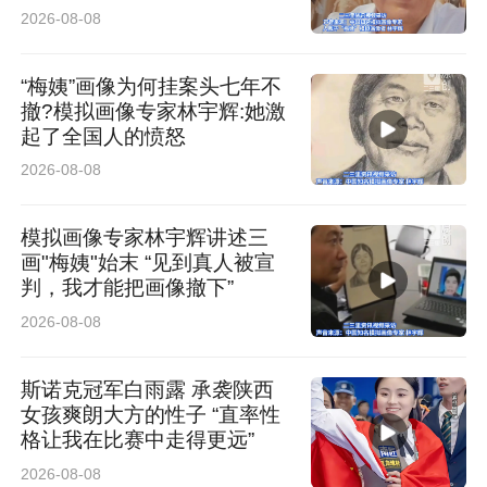
时，还细心讲解了很多术后注意事项，感觉特别
2026-08-08
贴心。”
“梅姨”画像为何挂案头七年不
专业与温度并重：2小时精细化检查筑牢安全防
撤?模拟画像专家林宇辉:她激
起了全国人的愤怒
线
2026-08-08
为确保手术万无一失，小何接受了长达2小时的
模拟画像专家林宇辉讲述三
全套术前精细化检查，涵盖角膜地形图、眼压、
画"梅姨"始末 “见到真人被宣
判，我才能把画像撤下”
眼底等20余项指标。“检查非常细致，医生不仅关
2026-08-08
注度数，还专门询问了我的日常用眼习惯，说要
据此定制手术方案。”
斯诺克冠军白雨露 承袭陕西
女孩爽朗大方的性子 “直率性
格让我在比赛中走得更远”
霍婕主任结合小何的眼部数据与用眼需求，为她
2026-08-08
量身定制了睛逸近视手术方案。“小何的角膜条件