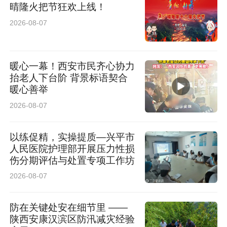
晴隆火把节狂欢上线！
2026-08-07
暖心一幕！西安市民齐心协力
抬老人下台阶 背景标语契合
跨国守护：爱尔全球连锁体系无缝衔接
暖心善举
2026-08-07
让小何感动的，不仅是专业的诊疗，还有医院为
她安排的跨国复查服务。“我原本担心回新加坡后
以练促精，实操提质—兴平市
人民医院护理部开展压力性损
复查不方便，没想到医院提前帮我预约好了新加
伤分期评估与处置专项工作坊
坡爱尔分院的复查，全程对接非常顺畅。”术后一
2026-08-07
个月、两个月，小何在当地爱尔分院完成复查，
防在关键处安在细节里 ——
视力始终保持稳定。“即使身在海外，也能享受到
陕西安康汉滨区防汛减灾经验