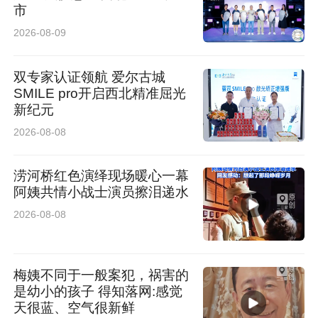
市
心。“他们都说，摘掉眼镜后不仅视力清晰，人也
2026-08-09
更自信了，这让我特别心动。”
双专家认证领航 爱尔古城
千里赴诊：源于信任的双向奔赴
SMILE pro开启西北精准屈光
新纪元
“其实新加坡也能做近视手术，但我更愿意相信家
2026-08-08
人亲身体验过的医院。”小何表示，西安爱尔古城
眼科是亲友们一致推荐的“放心之选”，尤其是霍
涝河桥红色演绎现场暖心一幕
阿姨共情小战士演员擦泪递水
婕主任的专业技术和耐心沟通，彻底打消了她的
2026-08-08
顾虑
跨越4000多公里，小何从新加坡飞抵西安，第一
梅姨不同于一般案犯，祸害的
是幼小的孩子 得知落网:感觉
时间来到医院。“医院环境温馨，护士带我做检查
天很蓝、空气很新鲜