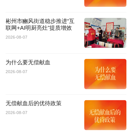
西安爱尔古城眼科医院屈光科主任霍婕表示，每
一位患者的信任都是一份沉甸甸的责任。“我们不
彬州市豳风街道稳步推进“互
联网+AI明厨亮灶”提质增效
仅要做好手术，更要用心服务好每一位患者，让
2026-08-07
他们在诊疗全程中感受到专业与温情。”
为什么要无偿献血
2026-08-07
无偿献血后的优待政策
2026-08-07