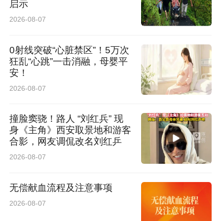
同样专业的后续服务，特别安心。”
启示
2026-08-07
0射线突破“心脏禁区”！5万次
狂乱“心跳”一击消融，母婴平
安！
2026-08-07
撞脸窦骁！路人 “刘红兵” 现
患者感言：清晰视界，温暖人生
身《主角》西安取景地和游客
合影，网友调侃改名刘红乒
“摘下眼镜的那一刻，我才发现世界原来这么清
2026-08-07
晰。”小何笑着说，“特别感谢西安爱尔古城眼科
无偿献血流程及注意事项
的团队，不仅帮我摆脱了眼镜的困扰，更让我感
2026-08-07
受到了家人般的温暖。”