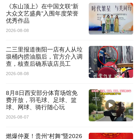
《东山顶上》在中国文联“新
天复查时，视力稳定提升至1.0。“现在工作时再
大众文艺盛典”入围年度荣誉
也不担心眼镜滑落、起雾，生活中也自信多了。”
优秀作品
2026-08-08
二三里报道衡阳一店有人从垃
圾桶内捞油脂后，官方介入调
查，核查后确系该店员工
2026-08-08
8月8日西安部分体育场馆免
费开放，羽毛球、足球、篮
球、网球、骑行随心玩
2026-08-07
燃爆仲夏！贵州“村舞”暨2026