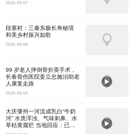
2026-08-07
段寨村：三秦东极长寿秘境
和美乡村振兴如歌
2026-08-06
99 岁老人摔倒骨折畏手术，
长春骨伤医院姜立忠施治助老
人康复走路
2026-08-06
大庆肇州一河流成乳白“牛奶
河” 水质浑浊、气味刺鼻、水
草枯黄腐烂 当地回应：已介
入排查