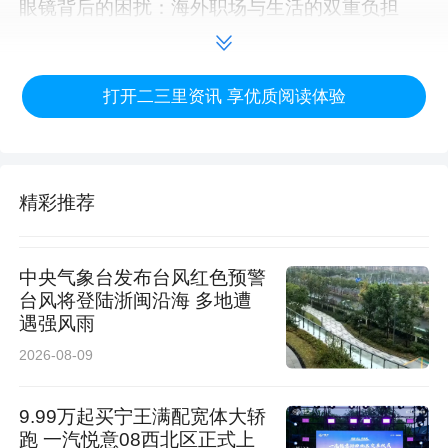
眼镜背后的困扰：海外职场与生活的双重负担
小何的戴镜经历，折射出许多近视人群的共同烦
打开二三里资讯 享优质阅读体验
恼。“新加坡的夏季湿热难耐，框架眼镜一戴就是
一整天，镜片上全是汗渍和雾气，开会时只能不
停尴尬地擦拭。”更令她困扰的是，为了兼顾形
精彩推荐
象，她常常交替佩戴隐形眼镜，久而久之导致眼
干、红血丝频发，甚至影响了工作状态。“有一次
中央气象台发布台风红色预警
重要会议，眼睛干涩到眨眼都疼，只能咬牙坚持
台风将登陆浙闽沿海 多地遭
遇强风雨
完成汇报。”
2026-08-09
这样的困扰持续了8年。直到身边三位亲友先后
9.99万起买宁王满配宽体大轿
在西安爱尔古城眼科成功摘镜，她才终于下定决
跑 一汽悦意08西北区正式上