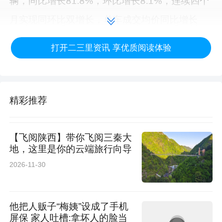
辆，同比增长81.8%，环比增长8.1%，连续四个
月实现同环比双增长，单车成交均价同比增长
52.4%。量价齐升、再创新高。极氪9系8系占比
打开二三里资讯 享优质阅读体验
近50%；极氪8X 5月交付量5757辆；极氪9X累
计交付突破6万辆；极氪7X全球累计交付超16万
辆；极氪猎装5月大定订单持续破万，极氪001五
精彩推荐
周年纪念版限量加售中。
【飞阅陕西】带你飞阅三秦大
5月19日，新一代旗舰MPV焕新极氪009正式上
地，这里是你的云端旅行向导
市，权益后限时售价41.38万元起，首次推出七
2026-11-30
座Ultra+“齐家版”，其订单占比超60%。新车从豪
华、性能、安全三大维度实现产品力全面跃升，
他把人贩子“梅姨”设成了手机
采用全栈900V高压架构，双电机四驱车型CLTC
屏保 家人吐槽:拿坏人的脸当