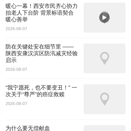
盟领克捷凯车队，驾驶全新打造的领克03+ TCR
暖心一幕！西安市民齐心协力
赛车征战TCR中国系列赛。
抬老人下台阶 背景标语契合
暖心善举
今年是领克品牌成立十周年，5月，全国近百家
2026-08-07
经销门店同步完成形象升级，由代表潮酷个性的
防在关键处安在细节里 ——
黑色，焕新为极具科技与未来感的白色，展厅内
陕西安康汉滨区防汛减灾经验
启示
部也完成了场景体验优化。这标志着领克渠道新
2026-08-07
能源转型规模化落地，品牌向电动化、智能化全
面进阶再提速。
“我宁愿死，也不要变丑！” 一
次关于“尊严”的癌症救赎
2026-08-07
吉利品牌作为集团销量基石，5月销量达182528
辆，其中，主流新能源品牌吉利银河销量81727
为什么要无偿献血