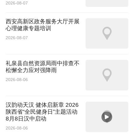
视总台2026年美加墨世界杯转播合作伙伴”，并
2026-08-07
独家冠名CCTV-5王牌体育节目《豪门盛宴》。
西安高新区政务服务大厅开展
心理健康专题培训
2026-08-07
吉利中国星稳步增长，5月销量达100801辆，实
现同环比双增长，同比增长16.1%，环比增长
礼泉县自然资源局雨中排查不
松懈全力应对强降雨
12.5%。其中，帝豪家族销量12529辆；中国星
2026-08-06
高端系列24824辆；博越家族快速增长，销量
25995辆，同比增长45.2%，环比增长28.8%；
汉韵动天汉 健体启新章 2026
双缤家族稳步增长，5月销量达30641辆，同比增
陕西省“全民健身日”主题活动
长57.0%，缤越单月销量超3万辆。
8月8日汉中启动
2026-08-06