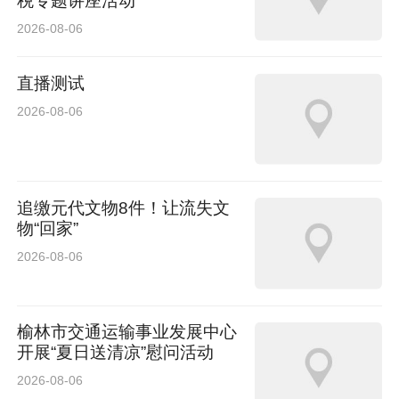
税专题讲座活动
海外市场多点突破 持续深化全球化布局
2026-08-06
吉利汽车海外出口销量创新高，各品牌旗下多款
直播测试
车型凭借强劲的产品引领当地细分市场。5月海
2026-08-06
外出口销量85144辆，同比增长183.7%，新能源
产品海外出口销量达40803辆。
追缴元代文物8件！让流失文
极氪在全球高端市场持续突破，已经进入50多个
物“回家”
国家和地区。极氪7X作为全球化速度最快的纯电
2026-08-06
豪华SUV之一，出海一周年，海外版图遍布全球
40多个地区市场，全球累计交付量超16万辆。
榆林市交通运输事业发展中心
开展“夏日送清凉”慰问活动
2026年1-4月，极氪7X问鼎四大国际市场销量第
2026-08-06
一，分别为中国香港豪华SUV销量第一、澳洲中