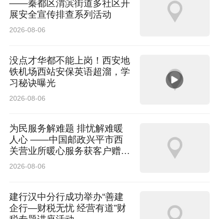
色与鎏金黑内饰，更全系标配12项越级配置，成
——秦都区渭滨街道多社区开
展安全宣传排查系列活动
为7万级市场最有旷野感的城市SUV。
2026-08-06
5月8日至10日，2026赛季FIA TCR世界巡回赛揭
没点才华都不能上岗！西安地
幕战在意大利米萨诺赛道打响。吉利中国星车队
铁机场西站安保英语超溜，学
习秘诀曝光
（Geely Cyan Racing）携星瑞TCR赛车开启全
2026-08-06
新世界征程。中国车手马青骅在第二回合正赛强
势夺冠，为星瑞TCR带回历史性首胜。这不仅意
为民服务解难题 排忧解难暖
人心 ——中国邮政兴平市西
味着星瑞TCR已具备世界级竞争力，也标志着吉
关营业所暖心服务获客户赠送
利中国星车队正式完成了吉利汽车运动全新时代
锦旗
2026-08-06
的第一篇章。
建行汉中分行成功举办“善建
企行—财税无忧 经营有道”财