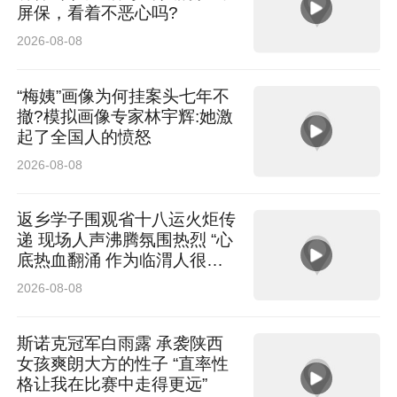
屏保，看着不恶心吗?
续航720公里，充电10分钟补能510公里，还实
2026-08-08
现MPV首个零百加速3.9秒、极速220km/h，动
力储备看齐顶级豪华SUV的V12引擎。 同时，新
“梅姨”画像为何挂案头七年不
撤?模拟画像专家林宇辉:她激
车全系标配千里浩瀚H7 G-ASD辅助驾驶系统，
起了全国人的愤怒
硬件搭载行业顶级700TOPS算力的Thor-U芯
2026-08-08
片，为全场景智能驾控提供坚实算力支撑。
返乡学子围观省十八运火炬传
递 现场人声沸腾氛围热烈 “心
底热血翻涌 作为临渭人很荣
耀”
2026-08-08
全球新能源高端品牌领克5月销量20732辆，累计
销量突破180万。其中，新能源车型销量14688
斯诺克冠军白雨露 承袭陕西
女孩爽朗大方的性子 “直率性
辆，占比达70.8 %。
格让我在比赛中走得更远”