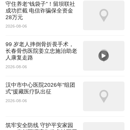
守住养老“钱袋子”！留坝联社
品牌轿车销量榜首，成为第一且唯一以轿车为主
成功拦截 电信诈骗保全资金
28万元
导、全球总销量突破420万辆的中国品牌轿车家
2026-08-06
族。帝豪向上系列在颜值、架构、品质、科技四
大维度全面升级，为A级燃油家轿带来更成熟、
99 岁老人摔倒骨折畏手术，
更系统、更高标准的体系标准。
长春骨伤医院姜立忠施治助老
人康复走路
2026-08-06
汉中市中心医院2026年“组团
5月30日，2026款吉利牛仔上市，上市限时价
式”援藏医疗队出征
7.59万元起。2026款吉利牛仔始终围绕“好飒、
2026-08-06
好玩、好自由”三大核心价值，在颜值设计、舒享
配置上实现全维进阶，不仅推出了全新武士黑车
筑牢安全防线 守护平安家园