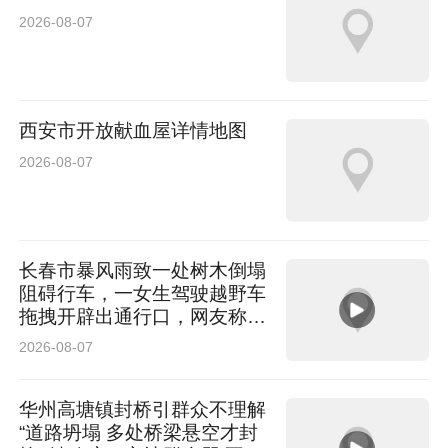
辆。吉利星愿5月销量达36426辆；吉利银河星舰
2026-08-07
7 EM-i销量势头稳健，5月销量14185辆。
吉利银河持续上新。吉利银河星耀7 MAX于5月
西安市开放献血屋详情地图
22日上市，凭借设计、座舱、驾控、安全、智
2026-08-07
能“五大豪华”越级实力以及全车超100处豪华细
节，重塑中级轿车价值标杆，权益后上市限时指
导价9.88万起。上市23小时，大定便突破1万
长春市暴风雨致一处树木倒塌
阻碍行车，一女生驾驶越野车
台，展现出下一个爆款潜质。
拖拽开辟出通行口，网友称赞
女司机拖拽时放缆旗还慢速！
2026-08-07
太专业了
华州高塘镇封桥引群众不理解
5月28日，全新吉利星愿正式上市，全系续航全
“道路坍塌 多处桥梁悬空才封