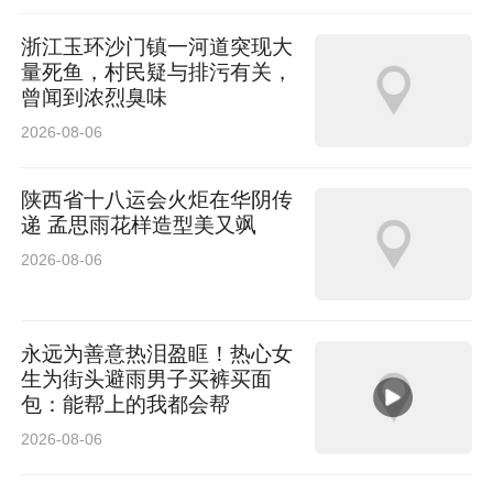
5月9日，全新博越十周年冠军版正式上市，上市
浙江玉环沙门镇一河道突现大
限时价8.79万元，打造10万以内家用SUV性价比
量死鱼，村民疑与排污有关，
之王。其在延续全新博越原有的机械素质与智能
曾闻到浓烈臭味
底盘优势的基础上，并通过吉利全球领先的AI技
2026-08-06
术赋能，全面提升驾驶舒适性。
陕西省十八运会火炬在华阴传
递 孟思雨花样造型美又飒
2026-08-06
5月24日，帝豪向上系列上市，限时价5.59万元
起。上市十六年，吉利帝豪稳居中国品牌A级燃
永远为善意热泪盈眶！热心女
生为街头避雨男子买裤买面
油家轿绝对领军地位，累计172个月销量破万，
包：能帮上的我都会帮
全球累计销量突破420万辆，畅销全球30个国家
2026-08-06
和地区，更在沙特、哈萨克斯坦等多国登顶中国