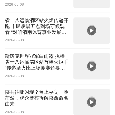
2026-08-08
作为领克面向中大型运动纯电轿车市场打造的重
磅产品，领克10和领克10+于5月29日正式上市
省十八运临渭区站火炬传递开
跑 市民凌晨五点到场守候观
发售，并于31日开启首批交付，上市限时价分别
看 “对咱渭南体育事业发展充
为16.99万元起和21.99万元起。新车不仅拥有更
满信心”
2026-08-08
纯粹的运动造型和更完整的性能表达，也实现性
能、补能、智能、舒适与安全的全面进阶。领克
斯诺克世界冠军白雨露 执棒
省十八运临渭区站首棒火炬手
10+&10将“可控、稳定”的驾驶体验作为核心目
“传递圣火比上场参赛还要紧
张”
标，以弯道表现、人车合一驾控和全场景高品质
2026-08-08
体验，重新定义中大型运动纯电轿车的价值标
陕县往哪闪现？台上嘉宾一脸
准。
茫然，观众硬核拆解陕西命名
由来
2026-08-08