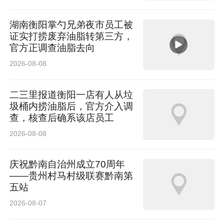
5月29日至31日，作为中国汽车运动的第一品
湖南衡阳掌勺兄弟夜市员工被
牌，领克汽车携03+TCR赛车、03++赛车、
证实打捞废弃油脂转第三方，
官方正调查油脂去向
03CUP EVO三款赛车同步参与TCR China、
2026-08-08
CTCC中国杯以及领克杯三大赛事。在TCR
China两回合正赛中，03+ TCR赛车凭借硬核的
二三里报道衡阳一店有人从垃
圾桶内捞油脂后，官方介入调
性能实力斩获4冠1亚2季的成绩；在CTCC中国
查，核查后确系该店员工
杯中，领克纵横车队共斩获2冠2亚1季的成绩。
2026-08-08
庆祝黔南自治州成立70周年
——贵州村马村级联赛黔南第
五站
此外，领克汽车正式官宣知名演员、赛车手韩东
2026-08-07
君成为“领克品牌汽车运动大使”。韩东君正式加