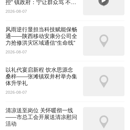
控” 镇政府：宁让群众骂 不让
面升级：310公里升级至410公里，410公里升级
群众哭
2026-08-07
至480公里，共推出四款车型，限时权益价6.18
万元-9.18万元。全新吉利星愿为用户带来超100
风雨逆行显担当科技赋能保畅
通——陕西移动安康分公司全
项产品力升级，实现超25项同级唯一，以代际领
力抢修洪灾区域通信“生命线”
先的技术为用户提供越级体验。作为2025年中国
2026-08-07
车市全品类销量冠军，吉利星愿573天交付量突
以礼代宴启新程 饮水思源念
破70万辆，今年一季度跻身全球新能源销量前
桑梓——张滩镇双井村举办集
三，是中国品牌唯一进入全球新能源汽车销量前
体升学礼
三的车型。
2026-08-07
活动现场，吉利汽车宣布与中央广播电视总台达
清凉送至岗位 关怀暖彻一线
——市总工会开展送清凉慰问
成深度合作，吉利银河品牌正式成为“中央广播电
活动