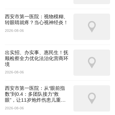
型豪华SUV销量第一、马来西亚20万令吉以上纯
电SUV销量第一、墨西哥豪华纯电SUV销量第
西安市第一医院：视物模糊、
转眼睛就疼？当心视神经炎！
一。4月，极氪7X再创澳洲市场单月销量新高，
2026-08-06
登顶澳洲中型豪华车SUV市场销量第一。
前4个月，极氪009问鼎马来西亚豪华纯电MPV销
出实招、办实事、惠民生！抚
顺检察全力优化法治化营商环
冠同时，也成为中国香港地区豪华MPV销量冠
境
军。
2026-08-06
吉利银河品牌全球化加速铺开，今年第一季度，
西安市第一医院：从“眼前指
数”到0.4：多团队接力“救
吉利星愿在墨西哥、印尼、哥斯达黎加、巴西均
眼”，让11岁炮炸伤患儿重见
登顶B级纯电两厢车销量第一。吉利银河星舰7
光明
2026-08-06
EM-i 3-4月蝉联哈萨克斯坦新能源插混SUV销量