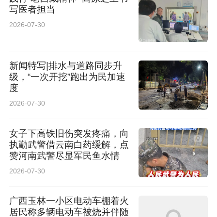
写医者担当
2026-07-30
新闻特写|排水与道路同步升
级，“一次开挖”跑出为民加速
度
随着公益大行动全面启动，社会各界将通力协
2026-07-30
作，为2026年高考学子营造安全、温馨、畅通的
女子下高铁旧伤突发疼痛，向
考试环境。预祝广大考生执笔逐梦，金榜题名。
执勤武警借云南白药缓解，点
赞河南武警尽显军民鱼水情
2026-07-30
广西玉林一小区电动车棚着火
居民称多辆电动车被烧并伴随