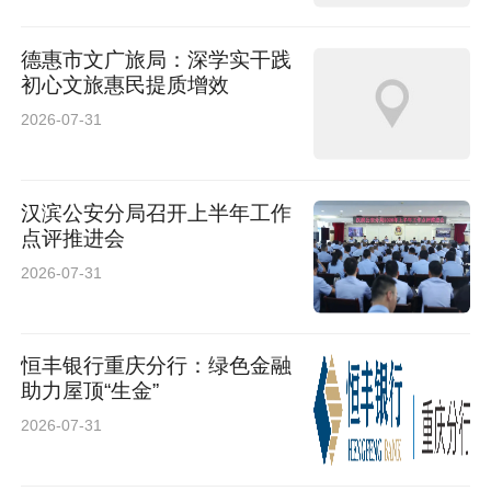
™VISUMAX™ 800，应用“新微创全飞秒SMILE
德惠市文广旅局：深学实干践
pro”技术。该技术具有微创、无瓣、恢复快等特
初心文旅惠民提质增效
点，尤其适用于报考军校、警校等对视力有明确
2026-07-31
要求的考生群体。
汉滨公安分局召开上半年工作
开通绿色通道，覆盖考前考中考后
点评推进会
2026-07-31
针对2026年高考学生，医院设立“明眸护航绿色
通道”：考前免费提供备考用眼指南及眼健康评
估；考中在主要考点设立“爱心驿站”，提供应急
恒丰银行重庆分行：绿色金融
助力屋顶“生金”
支持；考后凭准考证享受副高及以上专家团队亲
2026-07-31
诊亲术，从术前评估到手术操作全程严格把关，
确保考生安全、精准解决视力问题。