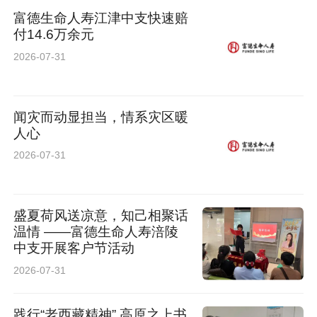
富德生命人寿江津中支快速赔
付14.6万余元
凝聚向善力量，彰显城市文明温度
2026-07-31
高考关系万千家庭期盼，是检验城市管理与民生
服务的重要窗口。此次公益大行动通过五方联
闻灾而动显担当，情系灾区暖
动，实现“爱心可看见、可传播、可参与”，推动
人心
2026-07-31
全民公益成为城市新风尚。西安爱尔古城眼科医
院连续第二年深度参与，以实际行动践行企业社
会责任，助力提升市民幸福感与城市文明形象。
盛夏荷风送凉意，知己相聚话
温情 ——富德生命人寿涪陵
中支开展客户节活动
2026-07-31
践行“老西藏精神” 高原之上书