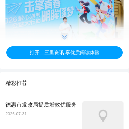
打开二三里资讯 享优质阅读体验
技术环境双升级，为考生提供精准保障
精彩推荐
据院方介绍，今年6月，该院完成诊疗环境改造
与核心技术“双升级”。作为2012年西北地区首家
德惠市发改局提质增效优服务
2026-07-31
引进全飞秒技术的医院，此次将设备从VisuMax
500革命性升级至新一代机器人全飞秒