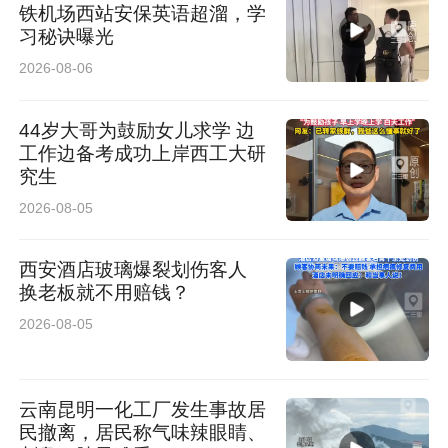
铁机场西站安保英语超溜，学
习秘诀曝光
2026-08-06
44岁大哥为鼓励女儿求学 边
工作边备考成功上岸西工大研
究生
2026-08-05
西安酒店玻璃爆裂划伤客人
换老板就不用赔钱？
2026-08-05
云南昆明一化工厂发生事故居
民撤离，居民称气味辣眼睛、