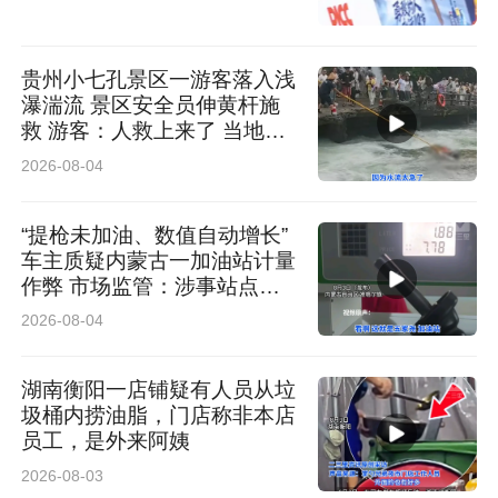
贵州小七孔景区一游客落入浅
瀑湍流 景区安全员伸黄杆施
救 游客：人救上来了 当地回
应：完全按照救援标准
2026-08-04
“提枪未加油、数值自动增长”
车主质疑内蒙古一加油站计量
作弊 市场监管：涉事站点停
业 加油机封存送检
2026-08-04
湖南衡阳一店铺疑有人员从垃
圾桶内捞油脂，门店称非本店
员工，是外来阿姨
2026-08-03