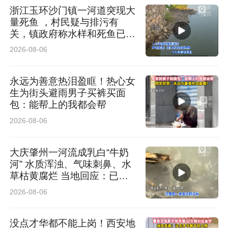
浙江玉环沙门镇一河道突现大
量死鱼 ，村民疑与排污有
关，镇政府称水样和死鱼已送
检
2026-08-06
永远为善意热泪盈眶！热心女
生为街头避雨男子买裤买面
包：能帮上的我都会帮
2026-08-06
大庆肇州一河流成乳白“牛奶
河” 水质浑浊、气味刺鼻、水
草枯黄腐烂 当地回应：已介
入排查
2026-08-06
没点才华都不能上岗！西安地