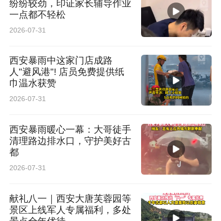
纷纷较劲，印证家长辅导作业
一点都不轻松
2026-07-31
西安暴雨中这家门店成路
人"避风港"! 店员免费提供纸
巾温水获赞
2026-07-31
西安暴雨暖心一幕：大哥徒手
清理路边排水口，守护美好古
都
2026-07-31
献礼八一｜西安大唐芙蓉园等
景区上线军人专属福利，多处