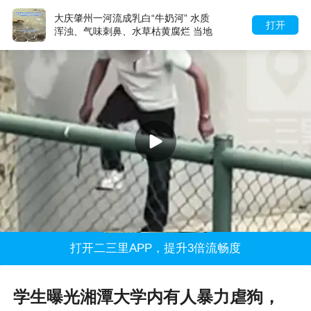
大庆肇州一河流成乳白“牛奶河” 水质
打开
浑浊、气味刺鼻、水草枯黄腐烂 当地
回应：已介入排查
打开二三里APP，提升3倍流畅度
学生曝光湘潭大学内有人暴力虐狗，