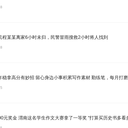
18
民程某某离家6小时未归，民警冒雨搜救2小时将人找到
18
年稳拿高分有妙招 留心身边小事积累写作素材 勤练笔，每月打
15
000元奖金 渭南这名学生作文大赛拿了一等奖 “打算买历史书多看