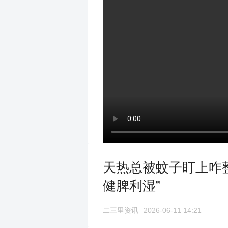
天热总被蚊子盯上咋整
健脾利湿”
二三里资讯
2026-06-11 14:21