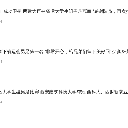
年 成功卫冕 西建大再夺省运大学生组男足冠军 “感谢队员，再次
24
拿下省运会男足第一名 “非常开心，给兄弟们留下美好回忆” 奖
24
运大学生组男足比赛 西安建筑科技大学夺冠 西科大、西财斩获
24