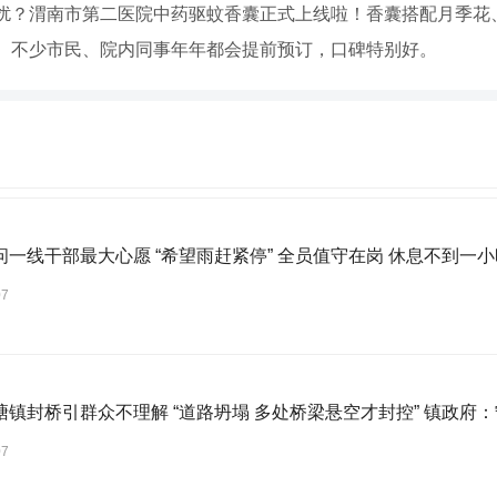
扰？渭南市第二医院中药驱蚊香囊正式上线啦！香囊搭配月季花
。不少市民、院内同事年年都会提前预订，口碑特别好。
问一线干部最大心愿 “希望雨赶紧停” 全员值守在岗 休息不到一小
07
塘镇封桥引群众不理解 “道路坍塌 多处桥梁悬空才封控” 镇政府
07