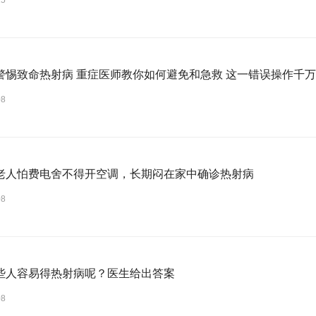
15
警惕致命热射病 重症医师教你如何避免和急救 这一错误操作千
08
老人怕费电舍不得开空调，长期闷在家中确诊热射病
08
些人容易得热射病呢？医生给出答案
08