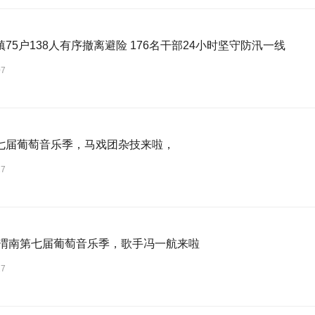
75户138人有序撤离避险 176名干部24小时坚守防汛一线
07
七届葡萄音乐季，马戏团杂技来啦，
27
6年渭南第七届葡萄音乐季，歌手冯一航来啦
27