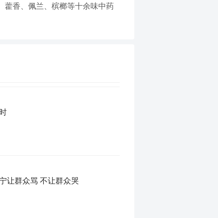
、藿香、佩兰、槟榔等十余味中药
时
：宁让群众骂 不让群众哭