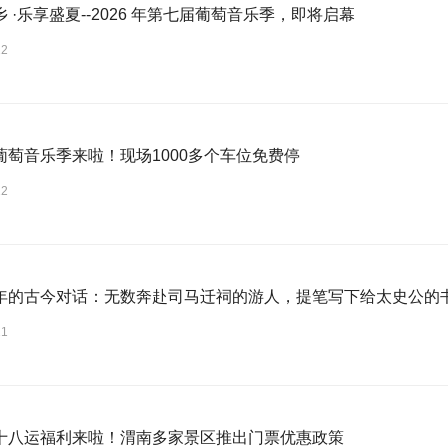
 ·乐享盛夏--2026 年第七届葡萄音乐季，即将启幕
22
葡萄音乐季来啦！现场1000多个车位免费停
22
年的古今对话：无数奔赴司马迁祠的游人，提笔写下给太史公的
21
十八运福利来啦！渭南多家景区推出门票优惠政策