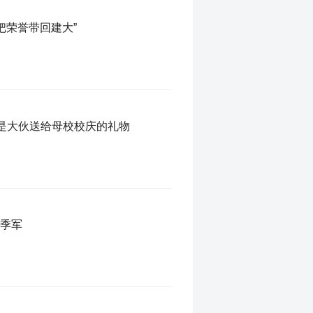
把荣誉带回建大”
杯是大伙送给母校校庆的礼物
亚季军