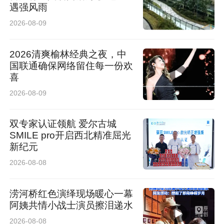
遇强风雨
2026-08-09
2026清爽榆林经典之夜，中
国联通确保网络留住每一份欢
喜
2026-08-09
双专家认证领航 爱尔古城
SMILE pro开启西北精准屈光
新纪元
2026-08-08
涝河桥红色演绎现场暖心一幕
阿姨共情小战士演员擦泪递水
2026-08-08