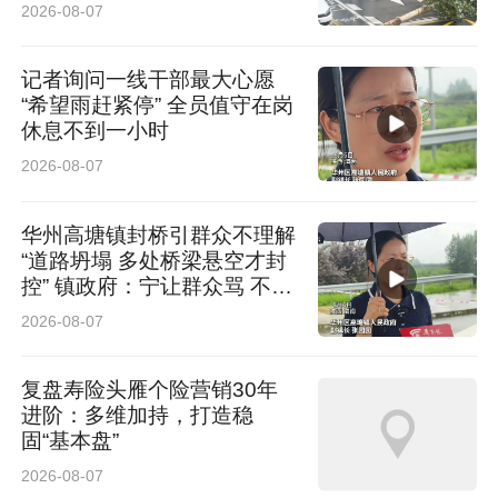
女司机拖拽时放缆旗还慢速！
2026-08-07
太专业了
记者询问一线干部最大心愿
“希望雨赶紧停” 全员值守在岗
休息不到一小时
2026-08-07
华州高塘镇封桥引群众不理解
“道路坍塌 多处桥梁悬空才封
控” 镇政府：宁让群众骂 不让
群众哭
2026-08-07
复盘寿险头雁个险营销30年
进阶：多维加持，打造稳
固“基本盘”
2026-08-07