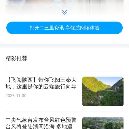
打开二三里资讯 享优质阅读体验
精彩推荐
此次手术成功体现了西安市第一医院消化内镜团
【飞阅陕西】带你飞阅三秦大
队处理复杂异物的技术能力和多学科协作水平。
地，这里是你的云端旅行向导
2026-11-30
科室将继续提升微创诊疗能力，优化急症救治流
程，为患者提供更优质的医疗服务。
中央气象台发布台风红色预警
专家简介
台风将登陆浙闽沿海 多地遭