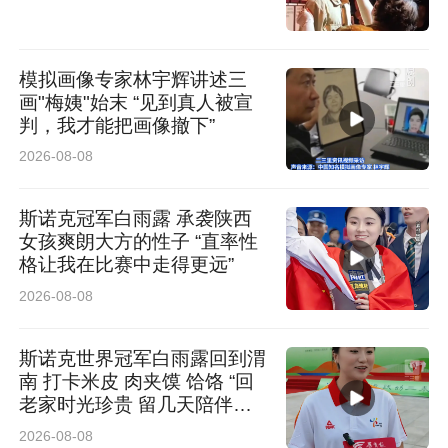
模拟画像专家林宇辉讲述三
画"梅姨"始末 “见到真人被宣
判，我才能把画像撤下”
2026-08-08
斯诺克冠军白雨露 承袭陕西
孔祥云，硕士，主任医师，消化内科副主任。现
女孩爽朗大方的性子 “直率性
任陕西省保健学会早癌筛查专业委员常委、陕西
格让我在比赛中走得更远”
2026-08-08
省中西医结合学会心身医学专业委员会常委、陕
西省保健学会消化疾病防治专业委员会委员等。
斯诺克世界冠军白雨露回到渭
专业特长：消化道早癌的筛查及诊治，消化内镜
南 打卡米皮 肉夹馍 饸饹 “回
老家时光珍贵 留几天陪伴长
检查及镜下治疗，功能性胃肠病的诊治。发表论
辈”
2026-08-08