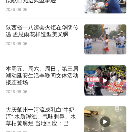
偿献血先进典型事迹
2026-08-06
陕西省十八运会火炬在华阴传
递 孟思雨花样造型美又飒
2026-08-06
本周五、周六、周日，第三届
潮动延安生活季晚间文体活动
接连登场
2026-08-06
大庆肇州一河流成乳白“牛奶
河” 水质浑浊、气味刺鼻、水
草枯黄腐烂 当地回应：已介
入排查