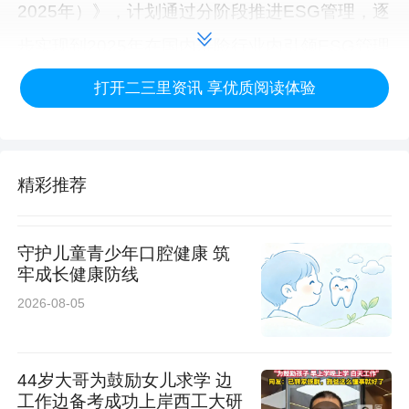
2025年）》，计划通过分阶段推进ESG管理，逐
步实现到2025年在国内寿险行业内引领ESG管理
工作的阶段性目标，进一步提升行业影响力和社
打开二三里资讯 享优质阅读体验
会责任履行能力
持续推动绿色保险，开展绿色投资。中国人寿深
精彩推荐
化双碳目标与业务融合，显著增强对绿色、循
环、低碳经济的服务力度，2025年绿色保险风险
守护儿童青少年口腔健康 筑
保额突破1.8万亿元。重点布局绿色交通与转型领
牢成长健康防线
2026-08-05
域，前期战略投资的华电新能于2025年在上海证
券交易所主板挂牌上市，成为当年A股市场规模
最大的IPO项目，彰显了前瞻布局成效；“国寿资
44岁大哥为鼓励女儿求学 边
工作边备考成功上岸西工大研