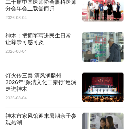
二十届中国医师协会眼科医师
分会年会上载誉而归
2026-08-04
神木：把拥军写进民生日常
让尊崇可感可及
2026-08-04
灯火传三秦 清风润麟州——
2026年“廉洁文化三秦行”巡演
走进神木
2026-08-04
神木市家风馆迎来暑期亲子参
观热潮