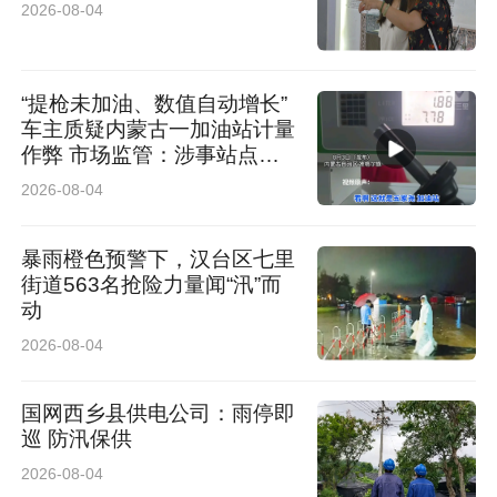
2026-08-04
“提枪未加油、数值自动增长”
车主质疑内蒙古一加油站计量
作弊 市场监管：涉事站点停
业 加油机封存送检
2026-08-04
暴雨橙色预警下，汉台区七里
街道563名抢险力量闻“汛”而
动
2026-08-04
国网西乡县供电公司：雨停即
巡 防汛保供
2026-08-04