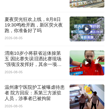
险、两全保险、定期和终身寿险等产品，满足客
户多元化的风险保障与财富管理需求。
夏夜荧光狂欢上线，8月8日
19:30鸣枪开跑，新区荧火夜
大力发展普惠金融。截至2025年12月31日，中
跑，你准备好了吗
2026-08-05
国人寿承办200余个大病保险项目、70余个长期
护理保险项目及140余个城市商业医疗险项目；
渭南10岁小将获省运体操第
推出个人长期失能收入损失保险，构建多层次普
五 因比赛失误泪洒比赛现场
“强项没发挥好，其余一项比
惠保障体系；为小微企业和个体工商户提供风险
一项高”
2026-08-05
保障，截至2025年12月31日，公司针对“两新”人
群的承保保费规模达11.2亿元。
温州康宁医院护工被曝虐待患
者 院方回应：系第三方派驻
人员，涉事者已被拘留
广泛参与养老第三支柱建设。中国人寿大力发展
2026-08-05
个人养老金、商业养老保险业务，已在全国16个