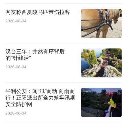
细化风险管理要求，全面提升风险管理体系成熟
度。
网友称西夏陵马匹带伤拉客
2026-08-04
展望未来，可持续发展之路任重道远。中国人寿
表示，将继续秉持“以人民为中心”的发展思想，
将ESG理念作为驱动高质量发展的核心引擎，持
汉台三年：井然有序背后
的"针线活"
续优化ESG治理架构，深化重点议题管理，强化
2026-08-04
风险应对能力，并积极响应国家在绿色低碳转
型、普惠金融深化、养老服务体系完善、科技创
平利公安：闻“汛”而动 向雨而
新驱动、乡村振兴全面推进等方面的战略部署。
行！正阳派出所全力筑牢汛期
通过不断提升产品服务的温度、拓宽责任投资的
安全防护网
广度、加大科技赋能的力度、夯实风险管理的厚
2026-08-04
度，中国人寿致力于在更广阔的领域发挥保险的