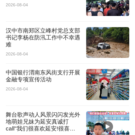
将数字化作为系统工程，中国人寿实现从“业务数
2026-08-04
字化”到“数字业务化”的跨越，成为行业首家获数
据管理能力成熟度最高等级(DCMM5)认证的机
汉中市南郑区立峰村党总支部
构，2025年入选国家数据局可信数据空间创新发
书记李杨在防汛工作中不幸遇
难
展试点。数字核保智能审核率达95.95%，理赔智
2026-08-04
能化率超75%，“理赔直付”最快实现秒级到账。
中国银行渭南东风街支行开展
中国人寿重视人才梯队建设，将人才的吸引和培
金融专项宣传活动
养与公司发展战略有机融合。“十四五”期间，制
2026-08-04
定人才发展战略规划，以“精准构建人才库”和“分
级分类培养人才”为主要策略，持续完善从储备、
舞台歌声动人风景闪闪发光外
地萌娃兄妹为延安真诚打
选拔到培养、晋升的一体化人才发展机制。
call"我们很喜欢延安!很喜欢