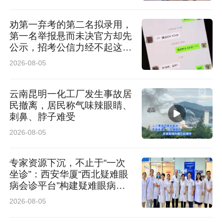
城市布局20个机构养老项目，形成CCRC养老社
劝第一弃考的第二名拟录用，
第一名举报悬而未决官方却先
区、城心养老公寓、康养旅居三大产品线，推出
公示，招考公信力经不起这般
四款“随心居”旅居产品，研究探索居家养老服务
消耗
2026-08-05
建设，满足客户多元养老需求，赋能保险主业发
云南昆明一化工厂发生事故居
展。
民撤离，居民称气味辣眼睛、
刺鼻、脖子难受
积极发挥保险主责主业优势，助力乡村全面振
2026-08-05
兴。“十四五”期间，中国人寿累计承接1900余个
帮扶点，派驻帮扶干部超2700人；累计投入无偿
专家资源下沉，不止于“一次
坐诊”：西安华厦“西北疑难眼
帮扶资金5000余万元，投入帮扶物资价值1000
病会诊平台”构建疑难眼病协
同诊疗闭环
万元；累计购买消费帮扶农产品1.6亿元，帮助销
2026-08-05
售农产品超1600万元，助力帮扶农户增收增益；