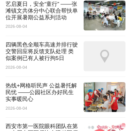
艺启夏日，安全“童行” ——张
经济“减震器”和社会“稳定器”功能，以更卓越的
滩镇文共体分中心联合帮扶单
位开展暑期公益系列活动
ESG实践引领行业前行，为建设金融强国、实现
2026-08-04
中国式现代化贡献更为磅礴的“国寿力量”。
四辆黑色全顺车高速并排行驶
这份对长期主义的坚守和对社会价值的追求，必
交警回应将反馈支队处理 类
似案例已有人被行拘5日
将铸就中国人寿基业长青的坚实根基。（稿件来
2026-08-04
源：中国人寿）
热线+网格听民声 公益暑托解
民忧 ——公园社区办好民生
实事暖民心
2026-08-04
西安市第一医院眼科团队在第