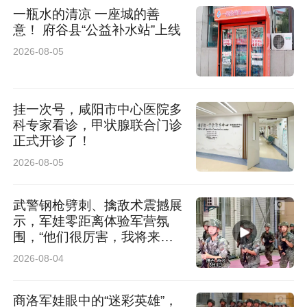
一瓶水的清凉 一座城的善
稳步推进人才振兴，累计投入教育帮扶资金超
意！ 府谷县“公益补水站”上线
500万元，举办“三支队伍”培训班，累计培训学员
2026-08-05
1400余人。乡村振兴系列专项保险产品已累计开
发 20余款。加大惠农覆盖力度，面向农村人口积
挂一次号，咸阳市中心医院多
极推广涉农保险，涉农人身保险年均承保超2.8亿
科专家看诊，甲状腺联合门诊
正式开诊了！
人次农村人口 ，提供人身保险保障超30万亿
2026-08-05
元。“十四五”期间，向乡村人口累计赔付超746亿
元，为农村人口织密织牢保险保障网。
武警钢枪劈刺、擒敌术震撼展
示，军娃零距离体验军营氛
围，“他们很厉害，我将来也
聚焦客户体验，始终以客户为中心，打造简捷、
想当军人”
2026-08-04
品质、温暖的“国寿好服务”品牌。“十四五”期间，
中国人寿以初心守护民生，截至2025年底，该公
商洛军娃眼中的“迷彩英雄”，