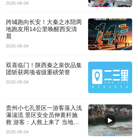
陕北民歌!“
2026-08-04
积极为社会做贡献，“十四五”期间，持续向中国
人寿慈善基金会实施公益捐赠超过1.8亿元。同
跨城跑向长安！大秦之水陪两
时，关注青少年健康成长，支持NYBO青少年篮
地跑友用14公里唤醒西安清
晨
球赛事，开展“艺术回山”公益项目等；倡导员工
2026-08-04
积极投身志愿服务，组建350支青年志愿服务
队，拥有注册青年志愿者达3000余人。
双喜临门！陕西秦之泉饮品集
团斩获两项省级重磅荣誉
持续推动风险管理从“被动防御”向“主动治理”转型
2026-08-04
升级。中国人寿继续加强“1+7+N”全面风险管理
制度体系建设，以《全面风险管理规定》为总
贵州小七孔景区一游客落入浅
瀑湍流 景区安全员伸黄杆施
纲、以七大类风险管理制度为抓手，以《风险偏
救 游客：人救上来了 当地回
好体系管理办法》等系列业务实施细则为依托，
应：完全按照救援标准
2026-08-04