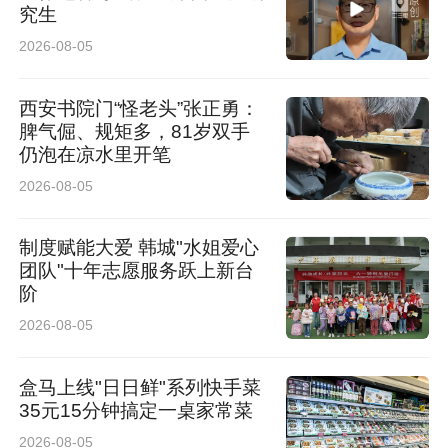
产-兰沧项目”实现年减排约3672万吨。持续推进
究生
低碳运营，个人长险无纸化投保率近100%。线
2026-08-05
上理赔使用率96.7%，多地职场获LEED铂金级
西安书院门“怪老头”张正勇：
认证，成功打造厦门首座“零碳大厦”。2025年，
脾气倔、规矩多，81岁双手
首次开展气候风险压力测试，分析气候风险的潜
仍泡在凉水里开笔
2026-08-05
在财务影响，制定行动方案，提升公司气候韧
性。
制度赋能大爱 韩城"水姐爱心
团队"十年志愿服务跃上新台
坚持“以人民为中心”的发展思想，持续增强多元
阶
化保险产品供给能力。“十四五”期间，中国人寿
2026-08-05
累计开发新产品超500款，产品类型覆盖医疗保
盒马上线"日日鲜"系列快手菜
险、护理保险、疾病保险、意外伤害保险、失能
35元15分钟搞定一桌家常菜
收入损失保险，以及不同期限和形态的年金保
2026-08-05