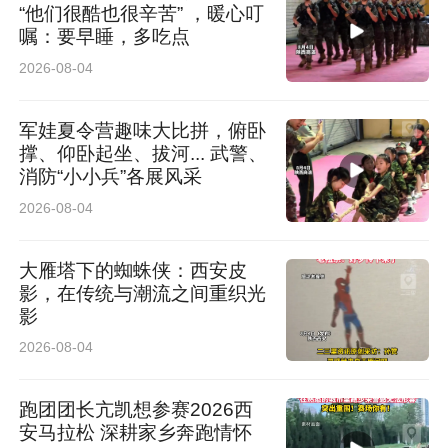
“他们很酷也很辛苦” ，暖心叮
司客户体验中心重点城市覆盖率达87.5%，寿险
嘱：要早睡，多吃点
APP注册用户数达1.7亿人次，消保监管评价连续
2026-08-04
四年位居行业前三。以创新夯实服务，积极构
建“线上+线下”的数字化服务矩阵，将“国寿好服
军娃夏令营趣味大比拼，俯卧
撑、仰卧起坐、拔河... 武警、
务”深深镌刻进高质量发展脉络，通过“智能+人
消防“小小兵”各展风采
工”服务方式，让“简捷”更高效、“品质”更卓
2026-08-04
越、“温暖”更可感。“十四五”期间，该公司“空中
大雁塔下的蜘蛛侠：西安皮
客服”远程人工视频累计服务593.99万人次，各服
影，在传统与潮流之间重织光
影
务触点为老年人提供1.3亿次温暖便捷的适老化服
2026-08-04
务。消保教育宣传及培训覆盖面不断扩大，集中
教育宣传活动有效触及消费者超16.29亿人次。
跑团团长亢凯想参赛2026西
安马拉松 深耕家乡奔跑情怀