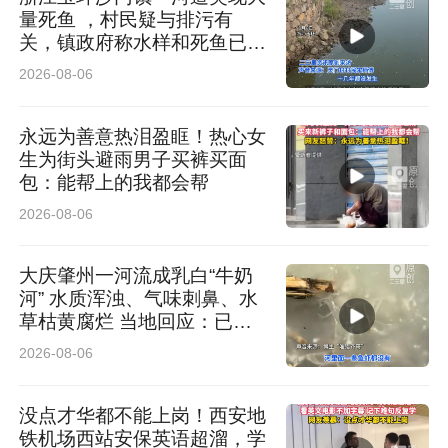
量死鱼 ，村民疑与排污有
关，镇政府称水样和死鱼已送
检
2026-08-06
永远为善意热泪盈眶！热心女
生为街头避雨男子买裤买面
包：能帮上的我都会帮
2026-08-06
大庆肇州一河流成乳白“牛奶
河” 水质浑浊、气味刺鼻、水
草枯黄腐烂 当地回应：已介
入排查
2026-08-06
没点才华都不能上岗！西安地
铁机场西站安保英语超溜，学