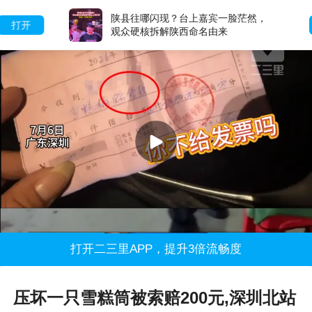
陕县往哪闪现？台上嘉宾一脸茫然，
打开
观众硬核拆解陕西命名由来
打开二三里APP，提升3倍流畅度
压坏一只雪糕筒被索赔200元,深圳北站