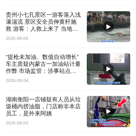
贵州小七孔景区一游客落入浅
瀑湍流 景区安全员伸黄杆施
救 游客：人救上来了 当地回
应：完全按照救援标准
2026-08-04
“提枪未加油、数值自动增长”
车主质疑内蒙古一加油站计量
作弊 市场监管：涉事站点停
业 加油机封存送检
2026-08-04
湖南衡阳一店铺疑有人员从垃
圾桶内捞油脂，门店称非本店
员工，是外来阿姨
2026-08-03