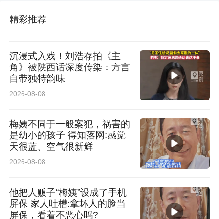
精彩推荐
沉浸式入戏！刘浩存拍《主
角》被陕西话深度传染：方言
自带独特韵味
2026-08-08
梅姨不同于一般案犯，祸害的
是幼小的孩子 得知落网:感觉
天很蓝、空气很新鲜
2026-08-08
他把人贩子“梅姨”设成了手机
屏保 家人吐槽:拿坏人的脸当
屏保，看着不恶心吗?