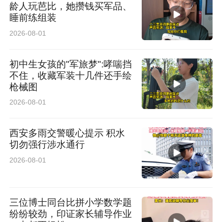
龄人玩芭比，她攒钱买军品、
睡前练组装
2026-08-01
初中生女孩的"军旅梦":哮喘挡
不住，收藏军装十几件还手绘
枪械图
2026-08-01
西安多雨交警暖心提示 积水
切勿强行涉水通行
2026-08-01
三位博士同台比拼小学数学题
纷纷较劲，印证家长辅导作业