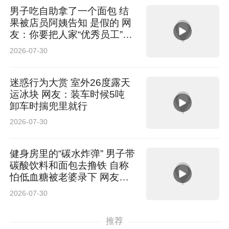
男子吃自助拿了一个面包 结
果被店员阿姨告知 是假的 网
友：你要把人家“优秀员工”拿
走啊
2026-07-30
迷惑行为大赏 室外26度露天
运冰块 网友：装车时候5吨
卸车时揣兜里就行
2026-07-30
健身房里的“碳水炸弹” 男子带
碳酸饮料和面包去撸铁 自称
怕低血糖被老婆录下 网友：
我哥练哪块肌肉 咀嚼肌啊
2026-07-30
推荐