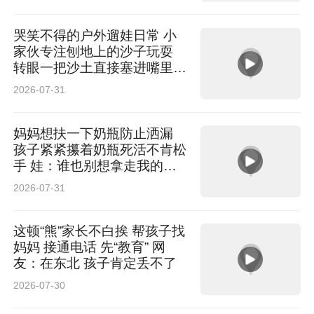
头你对象不会低头
哭笑不得的户外遛娃日常 小
家伙专注刨地上的沙子玩耍
转眼一把沙土直接塞进嘴里品
尝 网友：主打一个万物皆可
2026-07-31
尝一尝
妈妈想扶一下奶瓶防止洒漏
孩子紧紧攥着奶瓶死活不肯松
手 娃：谁也别想拿走我的奶
瓶！ 网友：仿佛看到了我小
2026-07-31
时候
这顿“熊”家长不白挨 帮孩子找
妈妈 接通电话 先“教育” 网
友：在东北 孩子肯定丢不了
2026-07-30