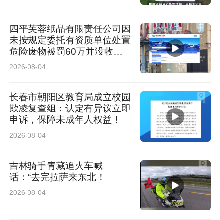
四平芙蓉纸品有限责任公司因
未按规定委托有资质单位处置
危险废物被罚60万并没收违
法所得2741.43元！
2026-08-04
长春市朝阳区教育局成立校园
欺凌复查组：认定有异议立即
申诉，保障未成年人权益！
2026-08-04
提示：
吉林骑手青藏追火车喊
话：“去完拉萨来东北！
比赛当日家长一定携带身份证，儿童携带身份证
2026-08-04
或户口本。