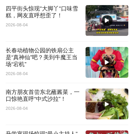
比赛当日家长一定携带身份证，儿童携带身份证
四平街头惊现"大脚丫"口味雪
糕，网友直呼想歪了！
或户口本。
2026-08-04
比赛当日家长一定携带身份证，儿童携带身份证
或户口本。
长春动植物公园的铁扇公主
是“真神仙”吧？美到牛魔王当
三、常见问题解答
场“宕机”
2026-08-04
①邮寄物品是否包括“赛事通关手册”？
南方朋友首尝东北蘸酱菜，一
答：开幕式结束后，在微信群发放
口惊艳直呼“中式沙拉”！
2026-08-04
②赛前收到门票，是不是就相当于知道了自己的
线路？
升学宴现场惊现“最小主持人”