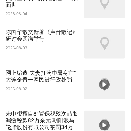
面世
8:00），处理服装尺码调换等问题。
2026-08-04
陈国华散文新著《声音散记》
研讨会圆满举行
2026-08-03
网上编造“夫妻打药中暑身亡”
大连金普一网民被行政处罚
2026-08-02
步履向前，处处皆是新鲜；
未申报擅自处置保税残次品胎
漏缴税款82万余元 朝阳浪马
轮胎股份有限公司被罚34万
沿路打卡，次次皆有惊喜。