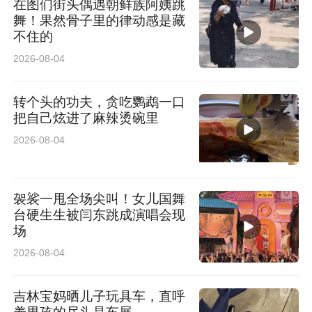
在图们街头偶遇朝鲜族阿姨跳
二、活动玩法
舞！果然骨子里的律动感是藏
不住的
本届赛事对点位质量进行了大幅升级，对规则和
2026-08-04
赛制进行了大幅简化。本届赛事以深度体验加线
上答题为主要活动形式，开幕式将在沈阳市人民
转个头的功夫，贪吃鹦鹉一口
把自己炫进了麻辣烫碗里
广场举行。
2026-08-04
本届赛事活动流程如下：
袈裟一甩全场尖叫！女儿国舞
1.赛事开始前两天，组委会会将赛事装备(服装、
台硬生生被闫东跳成演唱会现
场
队旗、部分点位门票等)邮寄到队长手上。
2026-08-04
2.收到装备后，队长和队员可以设计绘制队旗。
吉林宝妈晒儿子玩具车，直呼