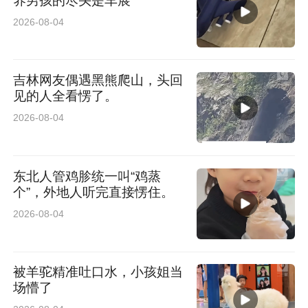
养男孩的尽头是车展
3.7月11日开幕式在沈阳市人民广场举行。当日
2026-08-04
8:00开幕式现场开放，8:38开幕式正式开始。
4.开幕式后，各队自行出发，任选交通方式，前
吉林网友偶遇黑熊爬山，头回
往“赛事通关手册”上规划的游戏点位。到各点位
见的人全看愣了。
后，根据“赛事通关手册”上标注的任务内容，进
2026-08-04
行通关挑战。
东北人管鸡胗统一叫“鸡蒸
5.游玩过程中，队员要注意收集知识性内容，别
个”，外地人听完直接愣住。
忘了在各任务点全体持队旗合影（合影具体要求
2026-08-04
以“赛事通关手册”为准）。各任务点照片须在答
题时全部上传。
被羊驼精准吐口水，小孩姐当
场懵了
6.“赛事通关手册”上指定点位全部体验完毕后，领