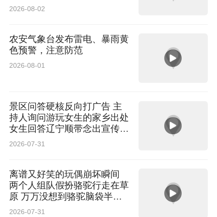
2026-08-02
跳出平淡日常，赴一场城市漫步运动之约。
农安气象台发布雷电、暴雨黄
色预警，注意防范
让我们相聚第六届沈阳城市定向赛，
2026-08-01
边走边寻，收获运动的畅快
和城市独有的温柔，
景区问答硬核反向打广告 主
持人询问游玩女生的家乡出处
女生回答辽宁顺带念出宣传标
留下专属难忘的回忆。
语 网友：主打一个公费出门
2026-07-31
给老家打广告
离谱又好笑的玩偶崩坏瞬间
两个人组队假扮骆驼行走在草
原 万万没想到骆驼脑袋半路
直接掉落 网友：“骆驼”知道低
2026-07-31