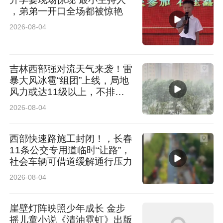
，弟弟一开口全场都被惊艳
答：只有个别点位需要门票，并不会知道全部路
2026-08-04
线。
③我和朋友一起报名，能否安排在同一条线路？
吉林西部强对流天气来袭！雷
暴大风冰雹“组团”上线，局地
答：如果整体不超过4人，建议报一个队。如果
风力或达11级以上，不排除
发生龙卷的可能
2026-08-04
超过4人，需分成两队报名，无法保证分配同一
条线路。
西部快速路施工封闭！，长春
11条公交专用道临时“让路”，
④未能及时领取奖牌的邮寄细节？
社会车辆可借道缓解通行压力
2026-08-04
答：未能及时领取奖牌，可以邮寄，邮费到付。
崖壁灯阵映照少年成长 金步
⑤开幕式现场设服务台（开放时间：7:00-
摇儿童小说《清油霓虹》出版