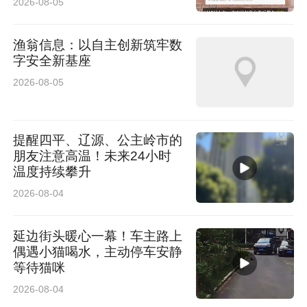
2026-08-05
领导讲话——8:10-8:15
渔翁信息：以自主创新筑牢数
字安全新基座
志愿者代表讲话——8:15-8:20
2026-08-05
选手代表讲话——8:20-8:25
提醒四平、辽源、公主岭市的
活动正式开始——8:38
朋友注意高温！未来24小时
温度持续攀升
按线路体验打卡——各点位开放时间以“赛事通关
2026-08-04
手册”为准
延边街头暖心一幕！车主路上
偶遇小猫喝水，主动停车安静
完赛点领取奖牌——惊喜完赛点将在开幕式结束
等待猫咪
后在微信群公布
2026-08-04