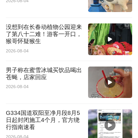
2026-08-04
取完赛奖牌，各队自行解散，准备进行线上答题
活动。
没想到在长春动植物公园迎来
了第八十二难！游客一开口，
7.当日18:00，线上答题系统开启，23:00关闭。
猴哥怀疑猴生
各队以每队为参赛单位，扫描“赛事通关手册”中
2026-08-04
的答题页二维码，输入队名、队长姓名、队长手
男子称在蜜雪冰城买饮品喝出
机号码登录答题系统，进行答题。题目内容全部
苍蝇，店家回应
来自当天游玩点位。提示：答题只有一次机会，
2026-08-04
建议全体队员共同参与。
G334国道双阳至净月段8月5
8.每条线路得分最高前三名发放优胜奖状；得分
日起封闭施工4个月，官方绕
相同时，用时最短者为优。
行指南速看
2026-08-04