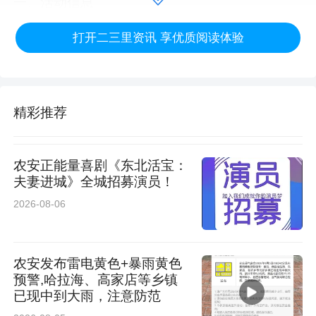
一、活动信息
打开二三里资讯 享优质阅读体验
活动时间：2026年7月11日
主会场集合点：沈阳人民广场（人民广场地铁站
出口）
精彩推荐
日程安排：
农安正能量喜剧《东北活宝：
夫妻进城》全城招募演员！
装备发放时间——赛前邮寄；
2026-08-06
绘制队旗——赛前自行绘制；
农安发布雷电黄色+暴雨黄色
开幕式开始——7月11日8:00
预警,哈拉海、高家店等乡镇
已现中到大雨，注意防范
热身——8:00-8:10