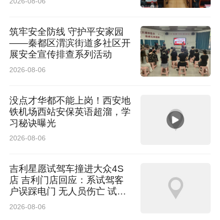
2026-08-06
筑牢安全防线 守护平安家园
——秦都区渭滨街道多社区开
展安全宣传排查系列活动
2026-08-06
没点才华都不能上岗！西安地
铁机场西站安保英语超溜，学
习秘诀曝光
2026-08-06
吉利星愿试驾车撞进大众4S
店 吉利门店回应：系试驾客
户误踩电门 无人员伤亡 试驾
车有全额保险
2026-08-06