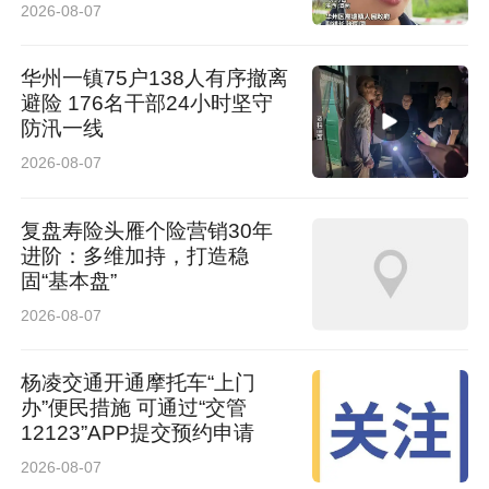
现象转化为可参与的科学剧场，带来液氮灯泡、
2026-08-07
冷流体发电、液氮冰淇淋、彩虹炸弹等趣味实
华州一镇75户138人有序撤离
验。例如，液氮灯泡利用-196℃的低温使灯丝迅
避险 176名干部24小时坚守
防汛一线
速收缩，直观展示低温对物质性质的影响。学生
2026-08-07
们目不转睛，每当实验出现神奇变化便发出阵阵
惊呼，互动环节争先恐后举手参与，求知热情被
复盘寿险头雁个险营销30年
点燃。
进阶：多维加持，打造稳
固“基本盘”
2026-08-07
杨凌交通开通摩托车“上门
办”便民措施 可通过“交管
12123”APP提交预约申请
2026-08-07