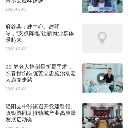
音乐会趣味多多
基。
2026-08-06
（周晨阳）
府谷县：建中心、建驿
站，“支点阵地”让新就业群体
暖起来
2026-08-06
99 岁老人摔倒骨折畏手术，
长春骨伤医院姜立忠施治助老
人康复走路
2026-08-06
泾阳县中张镇召开党建引领、
政银协同助推镇域产业高质量
发展启动会