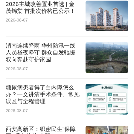
2026主城改善置业首选 | 金
茂锦棠 首批次价格已公示！
2026-08-07
渭南连续降雨 华州防汛一线
人员昼夜坚守 群众自发驰援
双向奔赴守护家园
2026-08-07
本次活动既是科学家精神与前沿科技的校园巡
糖尿病患者得了白内障怎么
礼，也是西安科学园履行科普使命、赋能青少年
办？一文讲清手术条件、常见
误区与全程管理
成长的生动实践。作为西安区域科技创新中心的
2026-08-07
重要科技板块之一，西安科学园正加速推进以沣
河为轴，“西研东服”的协同发展模式。西岸西安
西安高新区：织密民生“保障