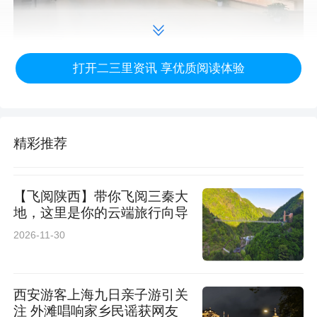
打开二三里资讯 享优质阅读体验
院士风采展通过图文形式，展示了于敏、谷超豪
等10位百年诞辰院士矢志报国、严谨治学、勇攀
高峰的事迹。他们的爱国、创新、求实、奉献、
精彩推荐
协同、育人精神，是建设科技强国的宝贵财富。
展览设于校园，让科学家故事走近青少年。参展
【飞阅陕西】带你飞阅三秦大
学生表示，要以院士为榜样，学习潜心钻研、求
地，这里是你的云端旅行向导
真务实、心怀家国、勇攀高峰的责任与担当。
2026-11-30
西安游客上海九日亲子游引关
注 外滩唱响家乡民谣获网友