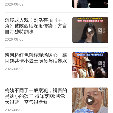
2026-08-09
沉浸式入戏！刘浩存拍《主
与静态展览呼应，校园科学市集打造了一座“可
角》被陕西话深度传染：方言
自带独特韵味
玩、可学、可感”的微型科学嘉年华。现场设有棋
2026-08-08
类机器人、智能机器狗、空气架子鼓、水果钢
琴、体感机械手、AR弓箭、脑控爆米花等装置。
涝河桥红色演绎现场暖心一幕
阿姨共情小战士演员擦泪递水
其中，脑控爆米花成为焦点。该设备基于脑电波
2026-08-08
感应技术，体验者仅凭专注程度即可触发爆米花
制作，在数十秒内建立对脑机接口技术的感性认
梅姨不同于一般案犯，祸害的
识。
是幼小的孩子 得知落网:感觉
天很蓝、空气很新鲜
2026-08-08