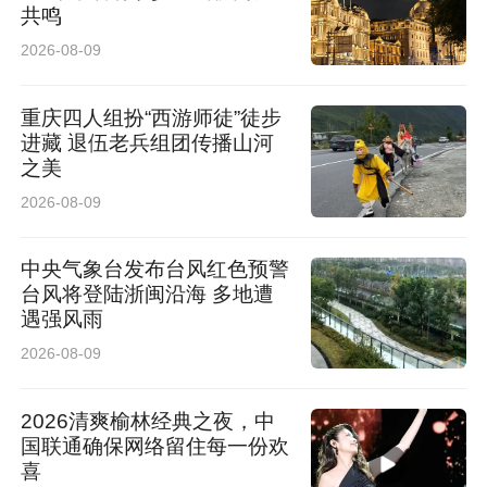
共鸣
2026-08-09
重庆四人组扮“西游师徒”徒步
进藏 退伍老兵组团传播山河
之美
2026-08-09
中央气象台发布台风红色预警
台风将登陆浙闽沿海 多地遭
遇强风雨
2026-08-09
2026清爽榆林经典之夜，中
国联通确保网络留住每一份欢
喜