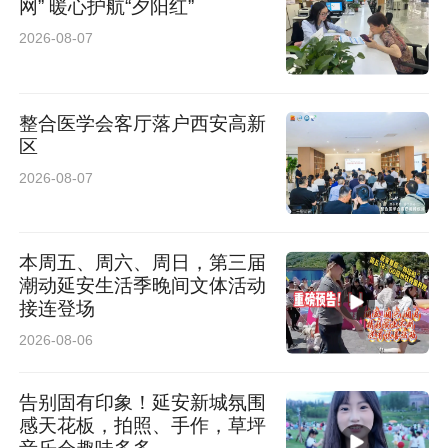
网” 暖心护航“夕阳红”
科学园启动区围绕三个大科学装置，推动配套工
2026-08-07
程及高能级科技创新平台系列项目加快落地；东
岸沣和居、沣樾居低密洋房住宅和国际商业街等
整合医学会客厅落户西安高新
配套项目正在建设中。未来通过推动园区与校园
区
联动、科研与教育互促的模式，西安科学园正将
2026-08-07
科普实践转化为区域创新发展的基础动能与持久
人才优势。
本周五、周六、周日，第三届
潮动延安生活季晚间文体活动
立足于此，西安科学园未来将进一步深化科教融
接连登场
合，持续提升园区与校园联动的频次与实效，全
2026-08-06
力打造“最具活力、最具价值、最具影响力”的西
告别固有印象！延安新城氛围
安科学园，为区域创新发展筑牢最坚实的人才根
感天花板，拍照、手作，草坪