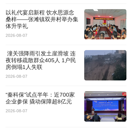
以礼代宴启新程 饮水思源念
桑梓——张滩镇双井村举办集
体升学礼
2026-08-07
潼关强降雨引发土崖滑坡 连
夜转移疏散群众405人 1户民
房倒塌1人失联
2026-08-07
“秦科保”试点半年：近700家
企业参保 撬动保障超8亿元
2026-08-07