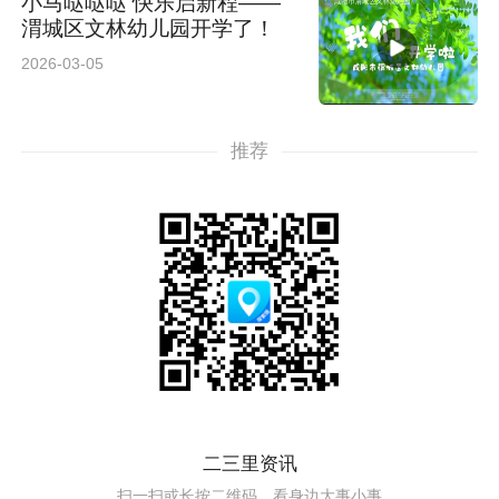
小马哒哒哒 快乐启新程——
渭城区文林幼儿园开学了！
2026-03-05
推荐
二三里资讯
扫一扫或长按二维码，看身边大事小事