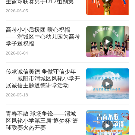
生篮球联赛男子U12组别第三
名
2026-06-05
高考小小后援团 暖心祝福
——渭城区中心幼儿园为高考
学子送祝福
2026-06-04
传承诚信美德 争做守信少年
——咸阳市渭城区风轮小学开
展诚信主题道德讲堂活动
2026-05-18
青春不散 球场争锋——渭城
区风轮小学第三届“逐梦杯”篮
球联赛火热开赛