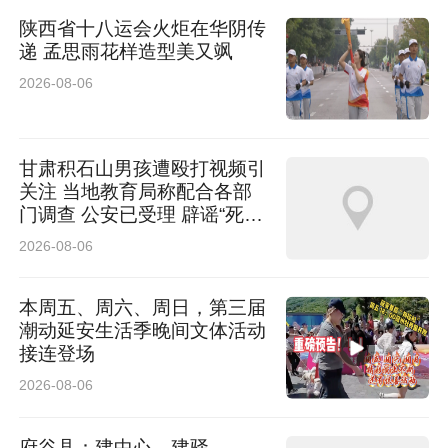
陕西省十八运会火炬在华阴传
递 孟思雨花样造型美又飒
2026-08-06
甘肃积石山男孩遭殴打视频引
关注 当地教育局称配合各部
门调查 公安已受理 辟谣“死
亡”传言
2026-08-06
本周五、周六、周日，第三届
潮动延安生活季晚间文体活动
接连登场
2026-08-06
府谷县：建中心、建驿