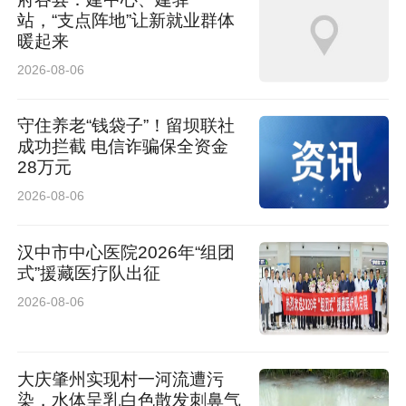
站，“支点阵地”让新就业群体
暖起来
2026-08-06
守住养老“钱袋子”！留坝联社
成功拦截 电信诈骗保全资金
28万元
2026-08-06
汉中市中心医院2026年“组团
式”援藏医疗队出征
2026-08-06
大庆肇州实现村一河流遭污
染，水体呈乳白色散发刺鼻气