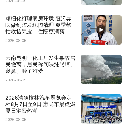
2026-08-05
受限、高空作业难度大等困难，严格按照标准化
流程，依次完成了6片悬瓷更换、三相电缆头引
精细化打理病房环境 脏污异
流线制作与搭接，以及一组避雷器的安装与调
味做到随发现随清理 夏季帮
忙收拾果皮，住院更清爽
试。每一道工序都严谨细致，每一次操作都精准
2026-08-05
无误，经过数小时的连续奋战，隐患被彻底消
除，线路在黎明前顺利恢复正常运行。
云南昆明一化工厂发生事故居
民撤离，居民称气味辣眼睛、
刺鼻、脖子难受
2026-08-05
2026清爽榆林汽车展览会定
档8月7日至9日 惠民车展点燃
夏日消费热潮
2026-08-05