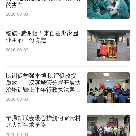
的告白
2026-08-03
锦旗+感谢信！来自鑫洲家园
业主的一份肯定
2026-08-03
以训促学强本领 以评促改提
质效——汉滨城管分局开展法
治培训暨上半年行政执法案卷
评查工作
2026-08-03
宁强新联会暖心护航何家营村
北大新生求学路
2026-08-03