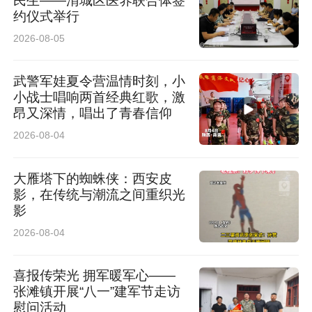
民生——渭城区医养联合体签
约仪式举行
2026-08-05
武警军娃夏令营温情时刻，小
小战士唱响两首经典红歌，激
昂又深情，唱出了青春信仰
2026-08-04
大雁塔下的蜘蛛侠：西安皮
影，在传统与潮流之间重织光
影
2026-08-04
喜报传荣光 拥军暖军心——
张滩镇开展“八一”建军节走访
慰问活动