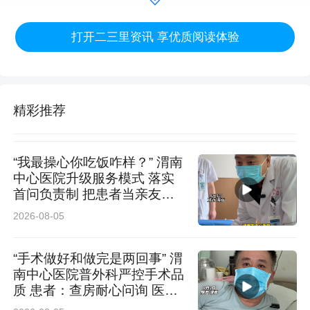
力量成立突击队，制定了周密的“零点作业”施工
打开二三里资讯 享优质阅读体验
方案。
凌晨时分，夜风微凉，此次夜间消缺属于四级风
险作业，该公司严格落实提级管控要求，分管领
精彩推荐
导与运检部负责人全程到岗到位监督。他们紧盯
作业全过程，对计划安排、现场勘察、两票执
“我最操心你吃饭咋样？” 渭南
中心医院升级服务模式 落实
行、现场安全措施落实及关键点防人身风险分析
首问负责制 把患者当亲友照
料
等关键环节进行严格检查确认，并对现场各项管
2026-08-05
理标准制度落实情况进行督查，确保隐患整改闭
“手术做好和做完是两回事” 渭
环与作业安全可控。在应急照明灯的照射下，4
南中心医院普外科严控手术品
质 患者：查房耐心问询 医护
名工作人员分工明确、配合默契，克服夜间视线
认真负责