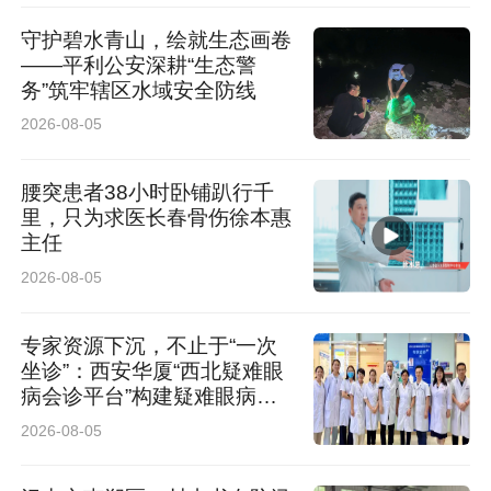
守护碧水青山，绘就生态画卷
——平利公安深耕“生态警
务”筑牢辖区水域安全防线
2026-08-05
“零点检修”考验的是技术，传递的更是温度。在
此次作业筹备阶段，该公司在摸排停电范围时，
腰突患者38小时卧铺趴行千
敏锐地发现辖区内有3户居民家中存在吸氧病
里，只为求医长春骨伤徐本惠
主任
人。面对这一特殊情况，该公司共产党员服务队
2026-08-05
坚持“民生优先”，提前安排专人上门服务，将3台
满电的移动电源送到患者家中，并耐心指导家属
专家资源下沉，不止于“一次
坐诊”：西安华厦“西北疑难眼
使用方法，确保在检修期间吸氧设备“不断电”。
病会诊平台”构建疑难眼病协
同诊疗闭环
近年来，该公司常态化推行零点检修、错峰消
2026-08-05
缺、带电作业等模式，在消除电网隐患、筑牢线