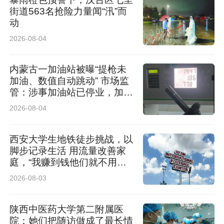
街道563名抢险力量闻“汛”而
动
2026-08-04
内蒙古一加油站被曝“提枪未
加油、数值自动跳动” 市场监
管：涉事加油站已停业，加油
机封存送检，鉴定结果未出无
2026-08-04
法下定论
西安大学生地铁徒步挑战，以
脚步记录生活 用流量改善家
庭，“我赚到钱他们就不用早
起了”
2026-08-03
陕西中医药大学第二附属医
院：她们把随访做成了最长情