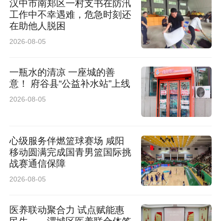
汉中市南郑区一村支书在防汛
路安全屏障的同时，最大限度减少停电扰民，以
工作中不幸遇难，危急时刻还
在助他人脱困
贴心供电服务践行“人民电业为人民”的企业宗
2026-08-05
旨。
一瓶水的清凉 一座城的善
通讯员 黄伟卫 王东杨
意！ 府谷县“公益补水站”上线
2026-08-05
来源：国网洋县供电公司
心级服务伴燃篮球赛场 咸阳
移动圆满完成国青男篮国际挑
战赛通信保障
2026-08-05
医养联动聚合力 试点赋能惠