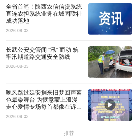
全省首笔！陕西农信信贷系统
直连农担系统业务在城固联社
成功落地
2026-08-03
长武公安交管闻 “汛” 而动 筑
牢汛期道路交通安全防线
2026-08-03
晚风路过延安捎来旧梦回声暮
色晕染舞台 为惬意蒙上浪漫
走心爱情专场每首都像在诉说
温柔
2026-08-03
推荐