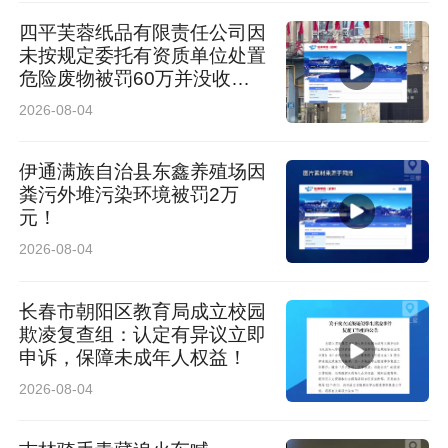
四平芙蓉纸品有限责任公司因
未按规定委托有资质单位处置
危险废物被罚60万并没收违
法所得2741.43元！
2026-08-04
伊通满族自治县东鑫养殖场因
粪污外堆污染环境被罚2万
元！
2026-08-04
长春市朝阳区教育局成立校园
欺凌复查组：认定有异议立即
申诉，保障未成年人权益！
2026-08-04