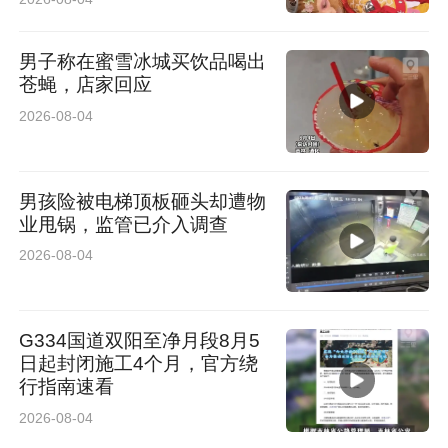
男子称在蜜雪冰城买饮品喝出
苍蝇，店家回应
2026-08-04
男孩险被电梯顶板砸头却遭物
业甩锅，监管已介入调查
2026-08-04
G334国道双阳至净月段8月5
日起封闭施工4个月，官方绕
行指南速看
2026-08-04