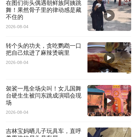
在图们街头偶遇朝鲜族阿姨跳
舞！果然骨子里的律动感是藏
不住的
2026-08-04
转个头的功夫，贪吃鹦鹉一口
把自己炫进了麻辣烫碗里
2026-08-04
袈裟一甩全场尖叫！女儿国舞
台硬生生被闫东跳成演唱会现
场
2026-08-04
吉林宝妈晒儿子玩具车，直呼