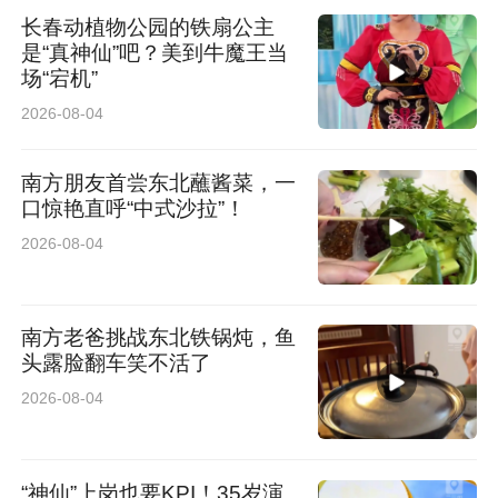
长春动植物公园的铁扇公主
是“真神仙”吧？美到牛魔王当
场“宕机”
2026-08-04
南方朋友首尝东北蘸酱菜，一
口惊艳直呼“中式沙拉”！
2026-08-04
南方老爸挑战东北铁锅炖，鱼
头露脸翻车笑不活了
2026-08-04
“神仙”上岗也要KPI！35岁演