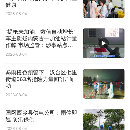
健康
2026-08-04
“提枪未加油、数值自动增长”
车主质疑内蒙古一加油站计量
作弊 市场监管：涉事站点停
业 加油机封存送检
2026-08-04
暴雨橙色预警下，汉台区七里
街道563名抢险力量闻“汛”而
动
2026-08-04
国网西乡县供电公司：雨停即
巡 防汛保供
2026-08-04