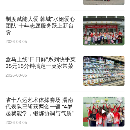
臂，小心翼翼扶他坐稳。动作轻而稳，生怕加重
制度赋能大爱 韩城"水姐爱心
老人的眩晕感。
团队"十年志愿服务跃上新台
阶
怕老人撑不住等候，她们提前联系CT室协调检查
2026-08-05
优先级，长长的走廊里，轮椅缓缓前行，两人一
盒马上线"日日鲜"系列快手菜
左一右护在身旁，时不时俯身询问感受，轻声安
35元15分钟搞定一桌家常菜
抚老人放松心情。从突发不适到完成检查，全程
2026-08-05
有人照料、有人兜底，原本难熬的病痛时刻，因
为这份突如其来的善意，变得踏实又安心。
省十八运艺术体操赛场 渭南
代表队已斩获两金一银 “4岁
面对老人再三地道谢，两个姑娘只是腼腆地
起就能学，锻炼协调与气质”
笑：“这都是我们应该做的，您没事就好。”
2026-08-05