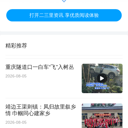
就在这阵慌乱里，两道洁白的身影快步朝他走
打开二三里资讯 享优质阅读体验
来。
精彩推荐
重庆隧道口一白车“飞”入树丛
2026-08-05
正在巡岗的吴佳琦与朱家怡，一眼就察觉到了老
人的异样。没有迟疑，没有观望，两人迅速上前
扶住老人，放轻语气轻声询问，听清老人突发眩
靖边王渠则镇：凤归故里叙乡
情 巾帼同心建家乡
晕、无人陪同的处境后，立刻分头行动：一人协
2026-08-05
调手头工作、推来轮椅，一人侧身托住老人的手