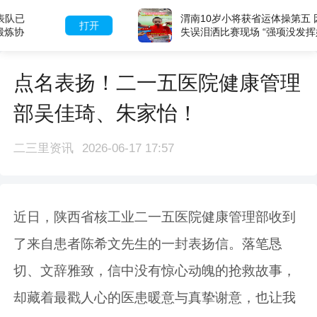
渭南10岁小将获省运体操第五 因比赛
打开
失误泪洒比赛现场 “强项没发挥好，其
余一项比一项高”
点名表扬！二一五医院健康管理
部吴佳琦、朱家怡！
二三里资讯
2026-06-17 17:57
近日，陕西省核工业二一五医院健康管理部收到
了来自患者陈希文先生的一封表扬信。落笔恳
切、文辞雅致，信中没有惊心动魄的抢救故事，
却藏着最戳人心的医患暖意与真挚谢意，也让我