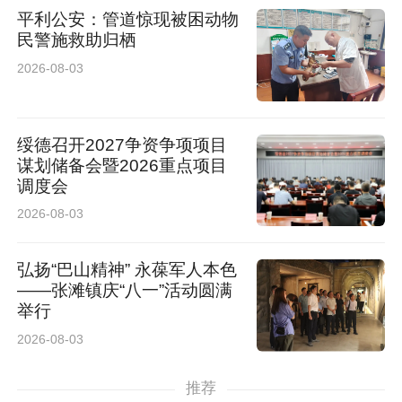
平利公安：管道惊现被困动物
民警施救助归栖
2026-08-03
绥德召开2027争资争项项目
谋划储备会暨2026重点项目
调度会
2026-08-03
弘扬“巴山精神” 永葆军人本色
——张滩镇庆“八一”活动圆满
举行
2026-08-03
推荐