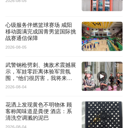
2026-08-05
心级服务伴燃篮球赛场 咸阳
移动圆满完成国青男篮国际挑
战赛通信保障
2026-08-05
武警钢枪劈刺、擒敌术震撼展
示，军娃零距离体验军营氛
围，“他们很厉害，我将来也
想当军人”
2026-08-04
花洒上发现黄色不明物体 顾
客称闻味道是粪便 酒店：系
清洗空调溅的泥巴
2026-08-04