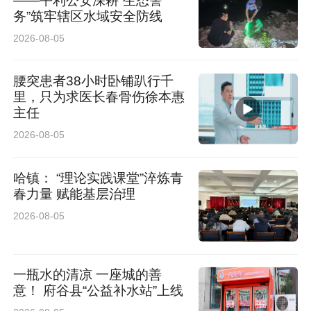
——平利公安深耕“生态警
来源：二一五医院
务”筑牢辖区水域安全防线
2026-08-05
腰突患者38小时卧铺趴行千
里，只为求医长春骨伤徐本惠
主任
2026-08-05
哈镇： “理论实践课堂”淬炼青
春力量 赋能基层治理
2026-08-05
一瓶水的清凉 一座城的善
意！ 府谷县“公益补水站”上线