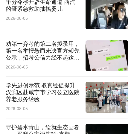
争分夺秒开辟生命通道 西汽
的哥紧急救助抽搐婴儿
能，是全程陪护、把“分内事”做进人心底的真
2026-08-05
诚。
微光虽小，足以照亮惶惑；白衣无言，尽展医者
劝第一弃考的第二名拟录用，
仁心。
第一名举报悬而未决官方却先
公示，招考公信力经不起这般
消耗
这一份平凡岗位上的善意，既是两位护理人员心
2026-08-05
底的温柔，也是医院长期践行“以人民健康为中
学先进创示范 取真经促提升
心”办院宗旨的缩影。未来我们也会继续把人文关
汉滨区赴咸宁市学习公立医院
养老服务经验
怀融入诊疗服务的每一处细节，用专业守护健
2026-08-05
康，用温度传递善意，做百姓身边靠谱又暖心的
健康守护者。
守护碧水青山，绘就生态画卷