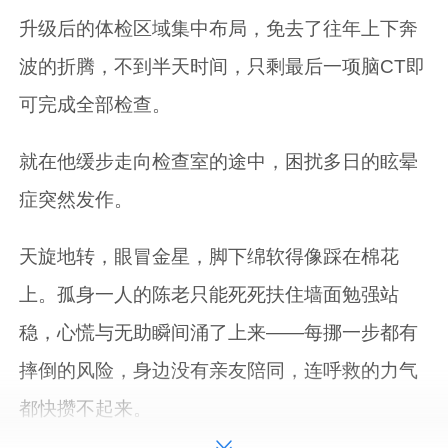
升级后的体检区域集中布局，免去了往年上下奔
波的折腾，不到半天时间，只剩最后一项脑CT即
可完成全部检查。
就在他缓步走向检查室的途中，困扰多日的眩晕
症突然发作。
天旋地转，眼冒金星，脚下绵软得像踩在棉花
上。孤身一人的陈老只能死死扶住墙面勉强站
稳，心慌与无助瞬间涌了上来——每挪一步都有
摔倒的风险，身边没有亲友陪同，连呼救的力气
都快攒不起来。