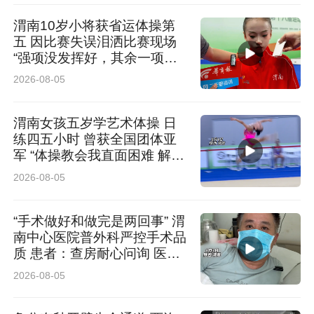
这件事在她们眼里，或许只是日常工作里一件不
渭南10岁小将获省运体操第
五 因比赛失误泪洒比赛现场
值一提的小事。可在孤身就诊的老人心里，却是
“强项没发挥好，其余一项比
困境里托住自己的一双手，是病痛里熨帖心头的
一项高”
2026-08-05
一份暖。
渭南女孩五岁学艺术体操 日
陈老先生在信里写：“世人总以为救死扶伤是手术
练四五小时 曾获全国团体亚
军 “体操教会我直面困难 解决
里惊心动魄的奔赴，却常常忽略了体检长廊、门
困难”
2026-08-05
诊走廊里，这份主动体察、主动伸手的温柔担
当。”
“手术做好和做完是两回事” 渭
南中心医院普外科严控手术品
质 患者：查房耐心问询 医护
好的医疗从来不止于精湛的技术，更藏在每一个
认真负责
2026-08-05
设身处地的细节里。是优化体检布局、让群众少
跑腿的用心，是看到患者不适时主动上前的本