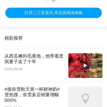
打开二三里资讯 享优质阅读体验
精彩推荐
从西瓜摊到毛葱地，他带着患
病妻子走了十年
2026-08-08
首次参与希望之家志愿服务的王培师傅表示，这
次学到了很多轮椅精细化调试的经验，也更加了
#接奈雪秋天第一杯财神奶#
解了无障碍出行辅具的安全标准。
登热搜，奈雪多店销量增幅
500%
活动临近结束时，不少轮椅没有故障的朋友也推