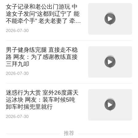
女子记录和老公出门游玩 中
途女子发问“这都到辽宁了 能
不能牵个手” 老夫老妻了 牵手
后相视大笑 网友：你俩笑的
2026-07-30
我也怪不好意思的
男子健身练完腿 直接走不稳
路 网友：为了感谢教练直接
三拜九叩
2026-07-30
迷惑行为大赏 室外26度露天
运冰块 网友：装车时候5吨
卸车时揣兜里就行
2026-07-30
推荐