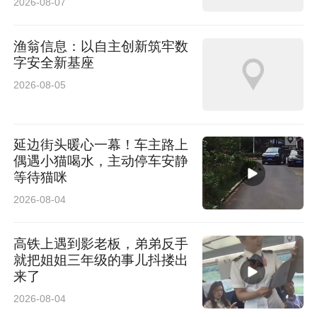
2026-08-07
着车子过来，希望帮忙检查一下。“这让我意识
到，大家对出行安全非常渴望，我们的服务还有
渔翁信息：以自主创新筑牢数
字安全新基座
提升空间。”王培师傅感慨道，“这次志愿服务让
2026-08-05
我收获满满，未来我会继续参与这类公益活动，
尽己所能传递温暖。”
延边街头暖心一幕！车主路上
偶遇小猫喝水，主动停车安静
等待猫咪
2026-08-04
高铁上遇到影老板，弟弟反手
就把姐姐三年级的事儿抖搂出
来了
2026-08-04