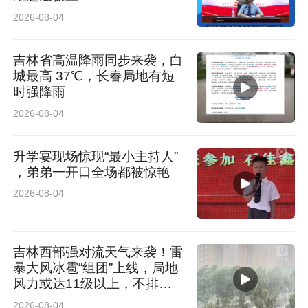
2026-08-04
吉林省高温降雨同步来袭，白
城最高 37℃，长春局地有短
时强降雨
2026-08-04
升学宴现场惊现“最小主持人”
，弟弟一开口全场都被惊艳
2026-08-04
吉林西部强对流天气来袭！雷
暴大风冰雹“组团”上线，局地
风力或达11级以上，不排除
发生龙卷的可能
2026-08-04