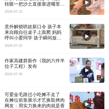
转眼一把沙土直接塞进嘴里品
尝 网友：主打一个万物皆可
2026-07-31
尝一尝
意外解锁哄娃新口令 孩子本
来自顾自往桌子上面爬 妈妈
呼叫小爱同学 孩子瞬间放弃
网友：以后管娃可以不用喊大
2026-07-31
名了
作家高建群新作《我的六件半
拉子工程》发布
2026-07-30
可爱金毛路过小吃摊不走了
在摊位前靠展示才艺换取烤肉
网友：用实力换来的肉就是香