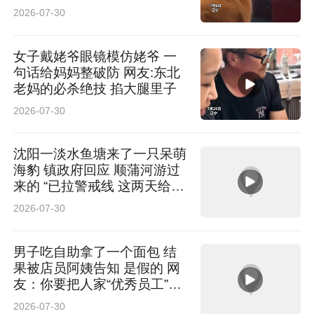
2026-07-30
女子戴姥爷眼镜模仿姥爷 一
句话给妈妈整破防 网友:东北
老妈的必杀绝技 掐大腿里子
2026-07-30
沈阳一淡水鱼塘来了一只呆萌
海豹 镇政府回应 顺蒲河游过
来的 “已拉警戒线 这两天给它
救出来”
2026-07-30
男子吃自助拿了一个面包 结
果被店员阿姨告知 是假的 网
友：你要把人家“优秀员工”拿
走啊
2026-07-30