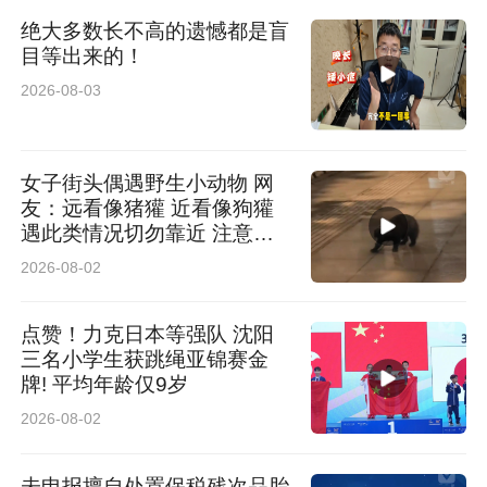
绝大多数长不高的遗憾都是盲
目等出来的！
2026-08-03
女子街头偶遇野生小动物 网
友：远看像猪獾 近看像狗獾
遇此类情况切勿靠近 注意安
全
2026-08-02
点赞！力克日本等强队 沈阳
三名小学生获跳绳亚锦赛金
牌! 平均年龄仅9岁
2026-08-02
未申报擅自处置保税残次品胎