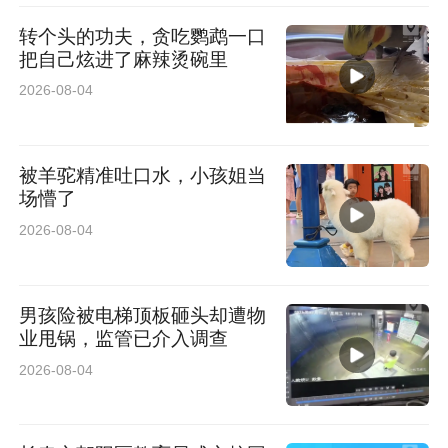
转个头的功夫，贪吃鹦鹉一口
把自己炫进了麻辣烫碗里
2026-08-04
自2024年起，滴滴公益、滴滴青桔联合中国肢残
人协会已在全国设立50个“希望之家-辅具维修
被羊驼精准吐口水，小孩姐当
角”，并通过免费培训课程，让更多运维师傅掌握
场懵了
轮椅维修技术，持续为轮椅使用者提供暖心保
2026-08-04
障。
男孩险被电梯顶板砸头却遭物
业甩锅，监管已介入调查
2026-08-04