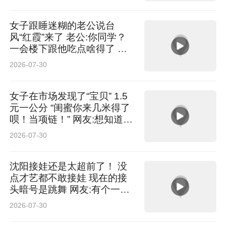
女子跟睡迷糊的老公说台
风“红霞”来了 老公:你同学？
一会楼下跟他吃点啥得了 网
友：这名儿起的也太东北了
2026-07-30
女子在市场发现了“宝贝” 1.5
元一公分 “闺蜜你来几米得了
呗！当项链！” 网友:想知道泡
澡的时候会不会漂起来 这对
2026-07-30
我很重要
沈阳接娃还是太超前了！ 没
点才艺都不敢接娃 现在的接
头暗号是跳舞 网友:有个一起
疯的爸爸是一辈子幸福
2026-07-30