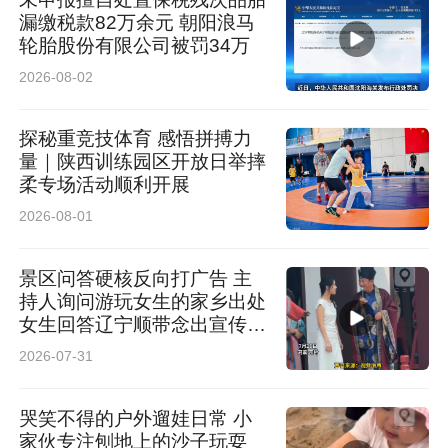
漏缴税款82万余元 朝阳浪马
轮胎股份有限公司被罚34万
2026-08-02
探秘重竞技体育 感悟拼搏力
量｜陕西训练园区开放日举摔
柔专场活动顺利开展
2026-08-01
景区问答硬核反向打广告 主
持人询问游玩女生的家乡出处
女生回答辽宁顺带念出宣传标
语 网友：主打一个公费出门
2026-07-31
给老家打广告
哭笑不得的户外遛娃日常 小
家伙专注刨地上的沙子玩耍