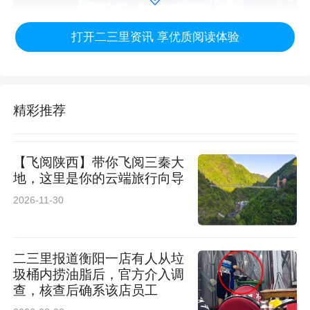
打开二三里资讯 享优质阅读体验
精彩推荐
文旅推介节目《特别的宁陕给特别的你》，用沉
【飞阅陕西】带你飞阅三秦大
浸式表演展现秦岭山水、田园民宿与特色产业，
地，这里是你的云端旅行向导
2026-11-30
全方位展示宁陕生态禀赋；情景舞蹈《绿都之
春》将传统农具搬上舞台，用灵动舞姿还原春日
农耕场景，满是烟火气息。音乐小品《新风吹走
二三里报道衡阳一店有人从垃
圾桶内捞油脂后，官方介入调
高彩礼》用诙谐生动的表演倡导移风易俗、婚事
查，核查后确系该店员工
简办，贴近生活又引人深思，赢得阵阵掌声。非