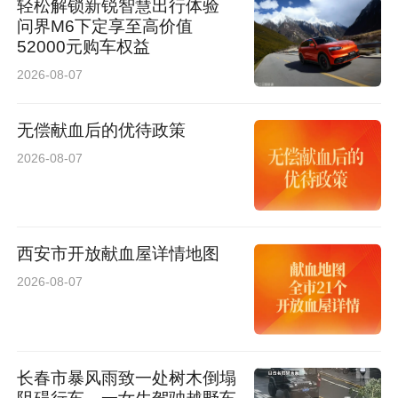
轻松解锁新锐智慧出行体验
活动采用“评委专业打分 60%+ 观众呐喊分贝值
问界M6下定享至高价值
52000元购车权益
40%”的计分模式，既保证评选公平规范，又增强
2026-08-07
现场互动感。
无偿献血后的优待政策
“宁陕 ‘村光大道’扎根乡土、面向群众，演员都是
2026-08-07
本地普通老百姓，表演接地气、有灵气、有温
度。每个人都敢登台、愿意展示，这种全民参
与、人人发光的氛围特别难得，也能真切感受到
西安市开放献血屋详情地图
宁陕群众对家乡文化的热爱和自信。”特邀嘉
2026-08-07
宾“小草”表示。
精彩的演出还吸引了陕西交控集团“车游中国”自
长春市暴风雨致一处树木倒塌
驾车队、秦旅集团等大批游客专程赶来。大家一