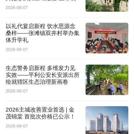
肉、土蜂蜜、山野菌菇、手工豆制品等本地特
2026-08-07
产，香味四溢、购销两旺。活动同步开启线上直
播带货，拓宽山区农产品出山通道，把人气流量
以礼代宴启新程 饮水思源念
桑梓——张滩镇双井村举办集
实实在在转化为群众增收的经济增量。
体升学礼
2026-08-07
凭借浓厚乡土气息与全民参与模式，首届“村光大
道”全网话题总曝光量突破14亿次，带动游客量达
生态警务启新程 多维发力见
180.11万人次，实现旅游综合收入9.84亿元，成
实效——平利公安长安派出所
绘就辖区生态治理新画卷
功探索出“文化兴、消费热、旅游火、治理优、百
2026-08-07
姓富”的乡村振兴新路径。
2026主城改善置业首选 | 金
茂锦棠 首批次价格已公示！
2026-08-07