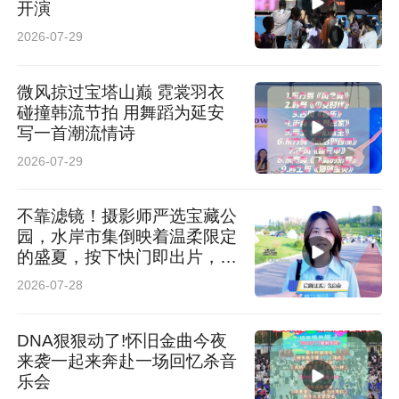
开演
2026-07-29
微风掠过宝塔山巅 霓裳羽衣
碰撞韩流节拍 用舞蹈为延安
写一首潮流情诗
2026-07-29
不靠滤镜！摄影师严选宝藏公
园，水岸市集倒映着温柔限定
的盛夏，按下快门即出片，原
图直出都封神
2026-07-28
DNA狠狠动了!怀旧金曲今夜
来袭一起来奔赴一场回忆杀音
乐会