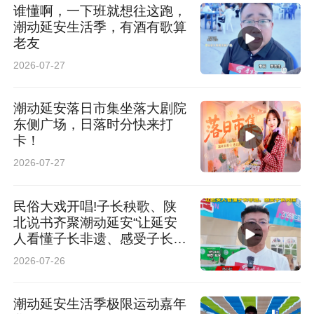
谁懂啊，一下班就想往这跑，
潮动延安生活季，有酒有歌算
老友
2026-07-27
潮动延安落日市集坐落大剧院
东侧广场，日落时分快来打
卡！
2026-07-27
民俗大戏开唱!子长秧歌、陕
北说书齐聚潮动延安“让延安
人看懂子长非遗、感受子长风
情"
2026-07-26
潮动延安生活季极限运动嘉年