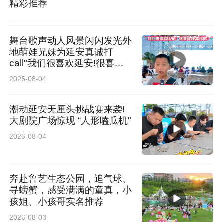
精彩推荐
舞台歌声动人风景闪闪发光外
地萌娃兄妹为延安真诚打
call"我们很喜欢延安!很喜欢
陕北民歌!“
2026-08-04
潮动延安无厘头挑战赛来袭!
大剧院广场惊现 “人形嗑瓜机"
2026-08-04
奔赴鲁艺生态公园，追气球、
寻螃蟹，感受满满的童真，小
孩姐、小孩哥实名推荐
2026-08-03