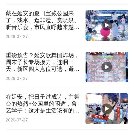
藏在延安的夏日宝藏公园来
了，戏水、逛非遗、赏喷泉、
听音乐会，市民直呼越来越有
意思
2026-07-27
重磅预告？延安歌舞团炸场，
周末子长专场接力，连啊三
天，新区四大点位可选，避暑
又好玩
2026-07-27
在延安，把日子过成诗，主舞
台的热烈+公园里的闲适，鲁
艺学子：这才是生活该有的样
子
2026-07-27