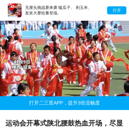
无厘头挑战赛来袭 嗑瓜子、 剥玉米、
打开
发呆大赛轮番登场。
打开二三里APP，提升3倍流畅度
运动会开幕式陕北腰鼓热血开场，尽显