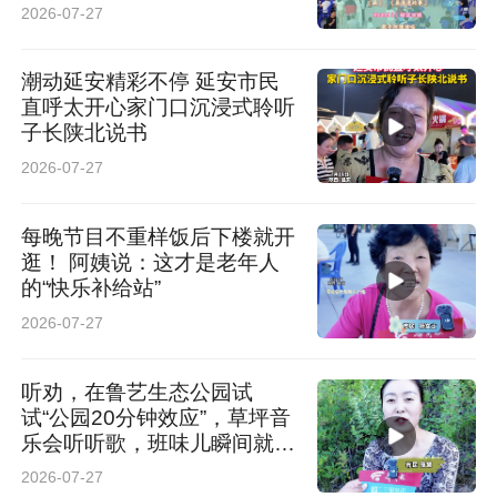
2026-07-27
潮动延安精彩不停 延安市民
直呼太开心家门口沉浸式聆听
子长陕北说书
2026-07-27
每晚节目不重样饭后下楼就开
逛！ 阿姨说：这才是老年人
的“快乐补给站”
2026-07-27
听劝，在鲁艺生态公园试
试“公园20分钟效应”，草坪音
乐会听听歌，班味儿瞬间就散
了
2026-07-27