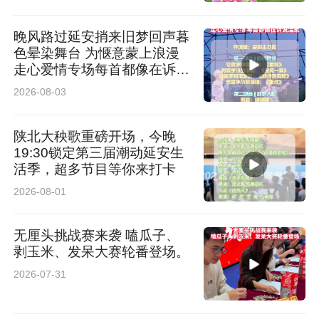
晚风路过延安捎来旧梦回声暮
色晕染舞台 为惬意蒙上浪漫
走心爱情专场每首都像在诉说
温柔
2026-08-03
陕北大秧歌重磅开场，今晚
19:30锁定第三届潮动延安生
活季，超多节目等你来打卡
2026-08-01
无厘头挑战赛来袭 嗑瓜子、
剥玉米、发呆大赛轮番登场。
2026-07-31