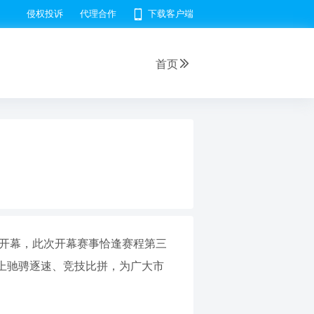
侵权投诉
代理合作
下载客户端
首页
式开幕，此次开幕赛事恰逢赛程第三
上驰骋逐速、竞技比拼，为广大市