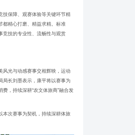
。
竞技保障、观赛体验等关键环节精
节都精心打磨、精益求精。标准
事竞技的专业性、流畅性与观赏
美风光与动感赛事交相辉映，运动
局局长刘墨表示，康平将以赛事为
费，持续深耕“农文体旅商”融合发
。
以本次赛事为契机，持续深耕体旅