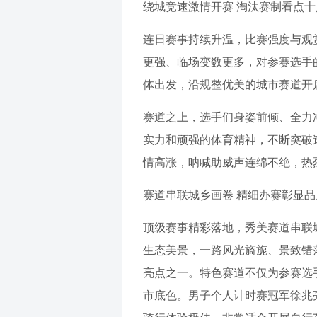
绕城竞速激情开赛 淘汰赛制看点十
连日赛事持续升温，比赛强度与观
更强、临场变数更多，对参赛选手
体出发，沿规整优美的城市赛道开
赛道之上，选手们身姿前倾、全力
实力和顽强的体育精神，不断突破
情高涨，呐喊助威声连绵不绝，热
赛道串联城乡画卷 精细办赛彰显品
顶级赛事精彩落地，秀美赛道串联
生态美景，一路风光旖旎、景致错
亮点之一。特色赛道不仅为参赛选
市底色。男子个人计时赛冠军徐兆