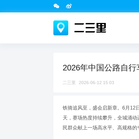
2026年中国公路自
二三里
2026-06-12 15:03
铁骑追风至，盛会启新章。6月12
天，赛场热度持续攀升，全城涌动
民群众献上一场高水平、高规格的