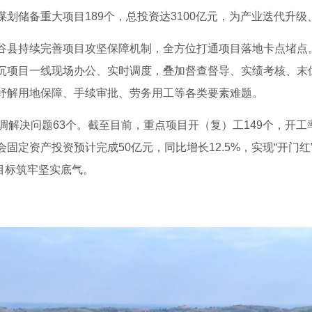
划储备重大项目189个，总投资达3100亿元，为产业迭代升
谷县持续完善项目攻坚保障机制，全方位打通项目落地卡点堵点。
沉项目一线现场办公、实时调度，叠加督查督导、实绩考核、末
纾解用地保障、手续审批、劳务用工等各类要素难题。
调解决问题63个。截至目前，重点项目开（复）工149个，开工率
会固定资产投资预计完成50亿元，同比增长12.5%，实现“开门
展目标筑牢坚实底气。