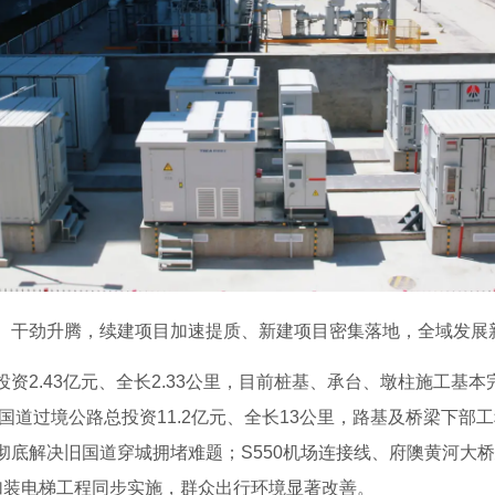
、干劲升腾，续建项目加速提质、新建项目密集落地，全域发展
资2.43亿元、全长2.33公里，目前桩基、承台、墩柱施工基
8国道过境公路总投资11.2亿元、全长13公里，路基及桥梁下
彻底解决旧国道穿城拥堵难题；S550机场连接线、府隩黄河大
加装电梯工程同步实施，群众出行环境显著改善。