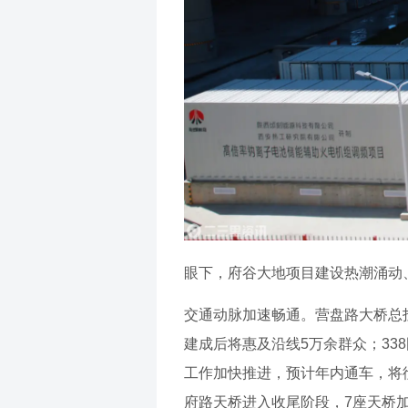
眼下，府谷大地项目建设热潮涌动
交通动脉加速畅通。营盘路大桥总投
建成后将惠及沿线5万余群众；33
工作加快推进，预计年内通车，将
府路天桥进入收尾阶段，7座天桥