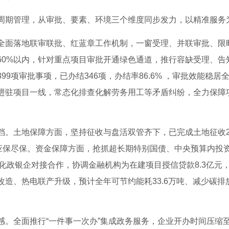
周期管理，从审批、要素、环境三个维度同步发力，以精准服务
全面落地联审联批、红蓝章工作机制，一窗受理、并联审批、限
60%以内，针对重点项目审批开通绿色通道，推行容缺受理、告
99项审批事项，已办结346项，办结率86.6% ，审批效能稳
进驻项目一线，常态化排查化解劳务用工等矛盾纠纷，全力保障
。土地保障方面，坚持征收与盘活双管齐下，已完成土地征收29
地应保尽保。资金保障方面，抢抓超长期特别国债、中央预算内投
持续深化政银企对接合作，协调金融机构为在建项目授信贷款8.3亿
造、热电联产升级，预计全年可节约能耗33.6万吨、减少碳排放
。全面推行“一件事一次办”集成政务服务，企业开办时间压缩至