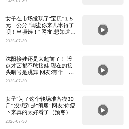
2026-07-30
女子在市场发现了“宝贝” 1.5
元一公分 “闺蜜你来几米得了
呗！当项链！” 网友:想知道泡
澡的时候会不会漂起来 这对
2026-07-30
我很重要
沈阳接娃还是太超前了！ 没
点才艺都不敢接娃 现在的接
头暗号是跳舞 网友:有个一起
疯的爸爸是一辈子幸福
2026-07-30
女子“为了这个转场准备瘦30
斤” 没想到是“预瘦” 网友:你瘦
下来真的太好看了（预夸）
2026-07-30