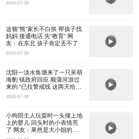
2026-07-30
这顿“熊”家长不白挨 帮孩子找
妈妈 接通电话 先“教育” 网
友：在东北 孩子肯定丢不了
2026-07-30
沈阳一淡水鱼塘来了一只呆萌
海豹 镇政府回应 顺蒲河游过
来的 “已拉警戒线 这两天给它
救出来”
2026-07-30
小狗陪主人玩耍时一头撞上地
上的婴儿 回头时的小表情亮
了 网友：果然是大小姐的狗
腿子