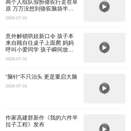
两个人组队假扮骆驼行走在草
原 万万没想到骆驼脑袋半路
直接掉落 网友：“骆驼”知道低
2026-07-31
头你对象不会低头
意外解锁哄娃新口令 孩子本
来自顾自往桌子上面爬 妈妈
呼叫小爱同学 孩子瞬间放弃
网友：以后管娃可以不用喊大
2026-07-31
名了
“脑针”不只治头 更是重启大脑
2026-07-31
作家高建群新作《我的六件半
拉子工程》发布