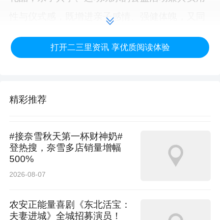
性与仪式感，既增进亲子感情、强健体魄，又同
步普及未成年人保护相关知识，暖心又务实。
打开二三里资讯 享优质阅读体验
此次亲子运动会是慈善力量走进基层、关爱未成
精彩推荐
年人成长的一次生动实践。未来德惠市慈善会将
持续继续联动多方力量，立足少年儿童实际需
#接奈雪秋天第一杯财神奶#
求，开展更多形式丰富、贴近家庭、助力成长的
登热搜，奈雪多店销量增幅
500%
公益活动，守护我市少年儿童平安健康、向阳成
2026-08-07
长。（市民政局）
农安正能量喜剧《东北活宝：
夫妻进城》全城招募演员！