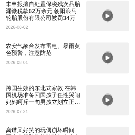
未申报擅自处置保税残次品胎
漏缴税款82万余元 朝阳浪马
轮胎股份有限公司被罚34万
2026-08-02
农安气象台发布雷电、暴雨黄
色预警，注意防范
2026-08-01
跨国生效的东北式家教 在韩
国机场准备回国孩子任性哭闹
妈妈呵斥一句男孩立刻立正站
定 网友：走遍天下 妈妈最大
2026-07-31
离谱又好笑的玩偶崩坏瞬间