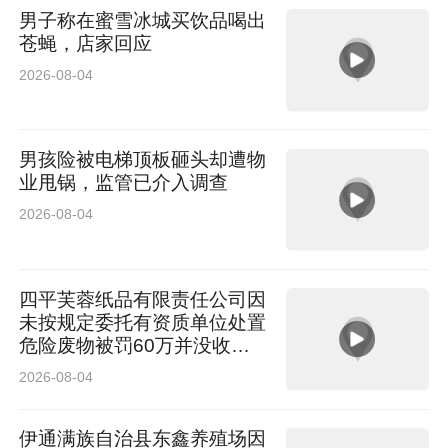
男子称在蜜雪冰城买饮品喝出
苍蝇，店家回应
2026-08-04
男孩险被电梯顶板砸头却遭物
业甩锅，监管已介入调查
2026-08-04
四平芙蓉纸品有限责任公司因
未按规定委托有资质单位处置
危险废物被罚60万并没收违
法所得2741.43元！
2026-08-04
伊通满族自治县东鑫养殖场因