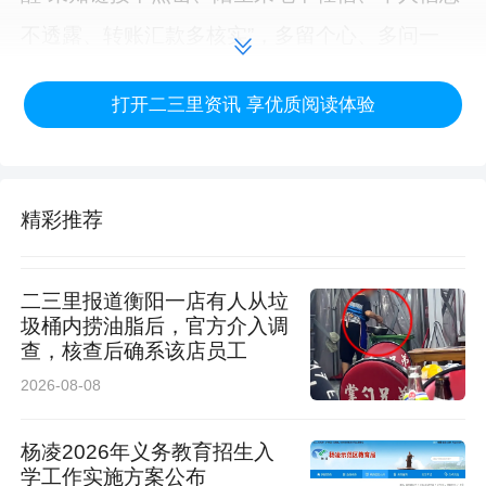
不透露、转账汇款多核实”，多留个心、多问一
句，往往就能避开一个大坑。
打开二三里资讯 享优质阅读体验
一场露天电影，让孩子们过足了动画瘾，也让大
人们在忙碌之余放松了身心。通过这种轻松的方
精彩推荐
式，将文化惠民与平安宣传融为一体，既丰富了
居民的夏日夜间文化生活，增进了邻里情谊，也
二三里报道衡阳一店有人从垃
在潜移默化中提升了大家的安全防范意识和识骗
圾桶内捞油脂后，官方介入调
防骗能力。
查，核查后确系该店员工
2026-08-08
接下来，渭阳新村社区将继续围绕居民实际需
求，推出更多接地气、有实效的活动，让服务离
杨凌2026年义务教育招生入
学工作实施方案公布