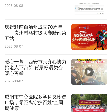
群众更近，不断织密社区安全防护网，持续提升
2026-08-08
居民幸福感、获得感与安全感。（史明涛）
来源：渭阳街道
庆祝黔南自治州成立70周年
——贵州村马村级联赛黔南第
五站
2026-08-07
暖心一幕！西安市民齐心协力
抬老人下台阶 背景标语契合
暖心善举
2026-08-07
咸阳市中心医院多学科义诊进
广场，零距离守护百姓“全周
期健康”