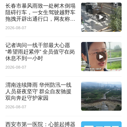
长春市暴风雨致一处树木倒塌
阻碍行车，一女生驾驶越野车
拖拽开辟出通行口，网友称赞
女司机拖拽时放缆旗还慢速！
2026-08-07
太专业了
记者询问一线干部最大心愿
“希望雨赶紧停” 全员值守在岗
休息不到一小时
2026-08-07
渭南连续降雨 华州防汛一线
人员昼夜坚守 群众自发驰援
双向奔赴守护家园
2026-08-07
西安市第一医院：心脏起搏器