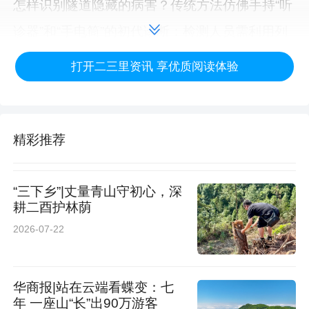
怎样识别隧道隐藏的病害？传统方法仿佛手持“听
诊器”和“手电筒”的初代诊断：检测人员需利用列
车运行的短暂间歇（“天窗期”），深入昏暗隧
打开二三里资讯 享优质阅读体验
道，通过锤击壁面、聆听回声来凭经验判断。“这
种方法高度依赖个人经验，效率低、风险高，且
难以形成客观、可追溯的数字化档案。”研究院汽
精彩推荐
车电子研究所/概念验证中心负责人徐志研究员介
绍。
“三下乡”|丈量青山守初心，深
耕二酉护林荫
近年来，虽出现了需紧贴隧道壁面作业的探地雷
2026-07-22
达技术，但其检测速度仅为3-5公里/小时，且因
隧道内管线、设备众多而需频繁启停，如同“走走
华商报|站在云端看蝶变：七
年 一座山“长”出90万游客
停停的慢速扫描”，远无法满足数万公里隧道网络