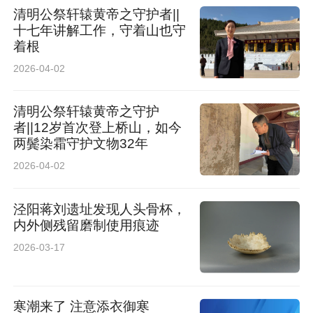
破的技术基石。
清明公祭轩辕黄帝之守护者||
十七年讲解工作，守着山也守
速度提升是否牺牲了精度？为严格验证，铁路工
着根
务专家在雷达标定的可疑病害点进行了钻孔取
2026-04-02
芯。结果表明，无论是衬砌厚度不足，还是围岩
清明公祭轩辕黄帝之守护
内部空洞，雷达探测数据与实体芯样特征高度吻
者||12岁首次登上桥山，如今
两鬓染霜守护文物32年
合，达成了“所见即所得”的精准诊断，为后续维
2026-04-02
修提供了可靠依据。
泾阳蒋刘遗址发现人头骨杯，
内外侧残留磨制使用痕迹
2026-03-17
寒潮来了 注意添衣御寒