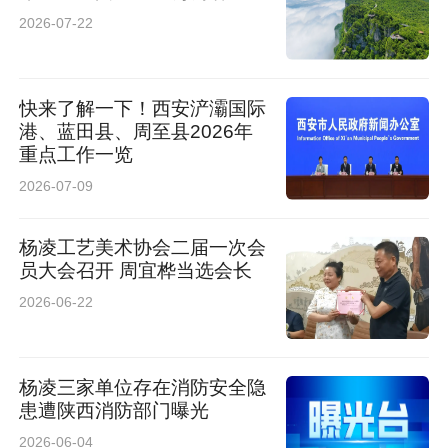
2026-07-22
常态化、周期化检测的紧迫需求。
破局之道：用硬核科技直面现场难题
快来了解一下！西安浐灞国际
港、蓝田县、周至县2026年
面对这一行业共性瓶颈，研究院汽车电子研究所/
重点工作一览
概念验证中心苏涛团队敏锐洞察，依托学校在雷
2026-07-09
达探测、信号处理、电磁场与微波技术领域的深
杨凌工艺美术协会二届一次会
厚积累，与某央企携手，启动了隧道支护结构非
员大会召开 周宜桦当选会长
接触式等速雷达检测装备研制与应用研究工作。
2026-06-22
“真正的创新必须扎根于场景现场。”项目负责人
杨凌三家单位存在消防安全隐
徐志介绍，团队没有选择在实验室闭门造车，而
患遭陕西消防部门曝光
是将研发主战场直接设在了隧道现场。研究人员
2026-06-04