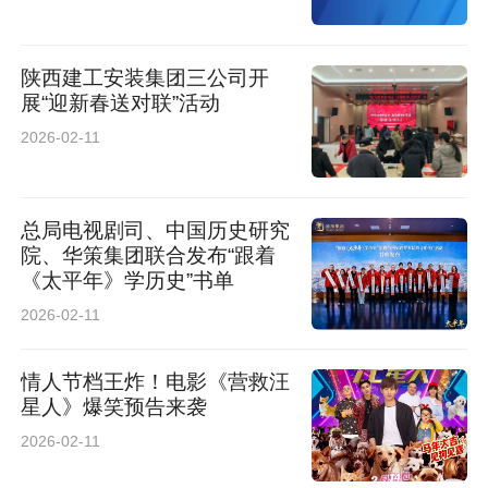
例，助力更多前沿技术从实验室走向产业一线，
为高质量发展注入强劲动能！
陕西建工安装集团三公司开
展“迎新春送对联”活动
华商报大风新闻记者 任婷
2026-02-11
总局电视剧司、中国历史研究
院、华策集团联合发布“跟着
《太平年》学历史”书单
2026-02-11
情人节档王炸！电影《营救汪
星人》爆笑预告来袭
2026-02-11