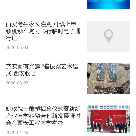
四年长期驻扎，深度调研，只为厘清一个个现实
挑战：电磁波在拱形隧道中的复杂传播规律、远
西安考生家长注意 可线上申
距离空耦目标特征分析、列车经过时的强烈振动
领机动车尾号限行临时电子通
行证
干扰等各种现实问题……
2026-06-03
充实而有光辉 “崔振宽艺术巡
展”西安收官
2026-06-03
姚穆院士雕塑揭幕仪式暨纺织
产业与学科融合创新发展研讨
会在西安工程大学举办
2026-04-26