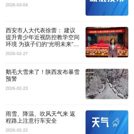
员坐在车内，就能在屏幕上看清隧道内部结构
2026-03-04
的‘3D透明影像’，病害的位置、类型、规模一览
无余，就像为隧道做了一次全身CT扫描。”徐志
西安市人大代表徐蕾： 建议
提升青少年近视防控教学空间
表示，这将进一步提升决策效率和养护管理的科
环境 为孩子们的“光明未来”保
学性。这项源自研究院的创新成果，正在重新定
驾护航
2026-02-27
义基础设施运维的范式。
鹅毛大雪来了！陕西发布暴雪
从精准识别产业痛点，到组建跨学科团队开展现
预警
2026-02-23
场沉浸式研发，再到完成工程化验证与迭代，是
研究院“需求牵引、验证先行、产业落地”创新逻
辑的生动体现。展望未来，西电杭州研究院将持
雨雪、降温、吹风天气来 返
程路上注意行车安全
续深耕，孵化更多“小切口、大价值”的标杆案
2026-02-22