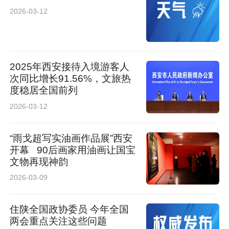
2026-03-12
2025年西安接待入境游客人
这一创新成果的成功应用，不仅吸引了铁路行业
次同比增长91.56%，文旅热
度稳居全国前列
的目光，也引起了公路交通领域的关注。据悉，
2026-03-12
浙江省交通投资集团研究总院已明确表达合作意
向，希望基于该技术突破公路隧道高速检测的行
“雨戈超写实油画作品展”西安
业瓶颈。
开幕 90后画家用油画让国宝
文物再现神韵
高精度快速检测只是第一步，如何让结果一目了
2026-03-09
然？当前，项目团队正致力于将采集的海量数据
住陕全国政协委员 今年全国
进行智能处理与三维可视化重构。“未来，检测人
两会重点关注这些问题