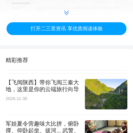
打开二三里资讯 享优质阅读体验
精彩推荐
普洱市思茅区综合行政执法局认为，普洱市职业
教育中心虽前期取得思茅区南屏镇农业农村发展
【飞阅陕西】带你飞阅三秦大
服务中心出具的《思茅区农作物秸秆露天焚烧准
地，这里是你的云端旅行向导
2026-11-30
烧证》（准烧证号：2026002），但申请批准事
项及批准主体均不符合法律规定，该准烧证已被
依法撤销。学校位于普洱市思茅区建成区，校园
军娃夏令营趣味大比拼，俯卧
撑、仰卧起坐、拔河... 武警、