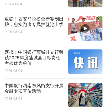
2026-08-04
此次处罚中《思茅区农作物秸秆露天焚烧准烧
证》因不符合法律规定被撤销，那为何又会发放
重磅！西安马拉松全新赛制出
炉，忠实跑者专属抽签池上线
呢？25日，记者联系思茅区南屏镇农业农村发展
2026-08-04
服务中心一负责人，对方表示对于准烧证为何被
撤销他自己并不清楚。
喜报！中国银行蒲城县支行荣
普洱市思茅区综合行政执法局认为，校园落叶应
获2025年度蒲城县目标责任
考核优秀单位
集中交由市政环卫统一处理。对此，二三里资讯
2026-08-04
记者联系到普洱市思茅区环卫绿化管理处，工作
人员表示，他们一般只负责生活垃圾清运，如果
中国银行渭南东风街支行开展
金融专项宣传活动
学校内出现不量落叶需要清运，他们无法派出车
2026-08-04
辆清理。不建议学校私自处理焚烧，建议由学校