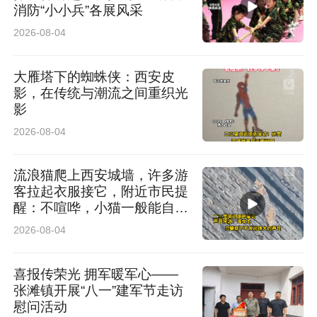
为人口集中地区，均属于禁止露天焚烧落叶区
消防“小小兵”各展风采
域，校园产生的落叶应集中交由市政环卫统一处
2026-08-04
理。结合露天焚烧落叶过火面积为78平方米，造
大雁塔下的蜘蛛侠：西安皮
成周边住户报警的情节，根据《中华人民共和国
影，在传统与潮流之间重织光
大气污染防治法》第一百一十九条第一款“违反本
影
2026-08-04
法规定，在人口集中地区对树木、花草喷洒剧
毒、高毒农药，或者露天焚烧秸秆、落叶等产生
流浪猫爬上西安城墙，许多游
烟尘污染的物质的，由县级以上地方人民政府确
客拉起衣服接它，附近市民提
醒：不喧哗，小猫一般能自行
定的监督管理部门责令改正，并可以处五百元以
脱困
2026-08-04
上二千元以下的罚款。”决定对普洱市职业教育中
心焚烧落叶的行为处罚款人民币1400元的行政处
喜报传荣光 拥军暖军心——
张滩镇开展“八一”建军节走访
罚。
慰问活动