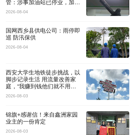
管：涉事加油站已停业，加油
机封存送检，鉴定结果未出无
2026-08-04
法下定论
国网西乡县供电公司：雨停即
巡 防汛保供
2026-08-04
西安大学生地铁徒步挑战，以
脚步记录生活 用流量改善家
庭，“我赚到钱他们就不用早
起了”
2026-08-03
锦旗+感谢信！来自鑫洲家园
业主的一份肯定
2026-08-03