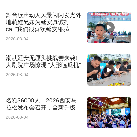
将树叶装入垃圾桶内，然后由垃圾清运车清理。
舞台歌声动人风景闪闪发光外
或者由学校自己找车运到焚烧发电站。
地萌娃兄妹为延安真诚打
call"我们很喜欢延安!很喜欢
之后，记者又联系普洱市思茅区综合行政执法
陕北民歌!“
2026-08-04
局，工作人员表示不接受采访，需联系宣传部
门。记者又联系普洱市思茅区委宣传部，工作人
潮动延安无厘头挑战赛来袭!
大剧院广场惊现 “人形嗑瓜机"
员表示会先汇报，之后回电话。截至记者发稿，
2026-08-04
暂未收到相关回复。
就此事，记者也多次联系普洱市职业教育中心，
名额36000人！2026西安马
拉松发布会召开，全新升级
但电话无人接听。
2026-08-04
随后记者又咨询普洱市林业和草原局防火科，工