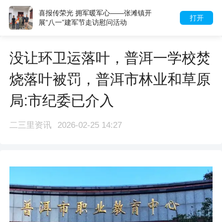
喜报传荣光 拥军暖军心——张滩镇开
打开
展“八一”建军节走访慰问活动
没让环卫运落叶，普洱一学校焚
烧落叶被罚，普洱市林业和草原
局:市纪委已介入
二三里资讯
2026-02-25 14:27