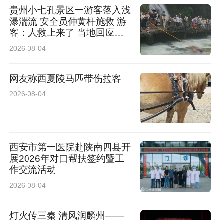
作人员告诉记者，对于媒体报道的普洱市职业教
贵州小七孔景区一游客落入浅
瀑湍流 安全员伸黄杆施救 游
育中心校内露天焚烧清扫堆积落叶被处罚一事，
客：人救上来了 当地回应：
市纪委已经在督办此事，其他相关信息不能透
完全按照救援标准，景区跟进
2026-08-04
处理
露，随后应该会有相关情况通报。
网友称西夏陵马匹带伤拉客
记者 唐保虎
2026-08-04
西安市第一医院赴陕南四县开
展2026年对口帮扶签约暨工
作交流活动
2026-08-04
灯火传三秦 清风润麟州——