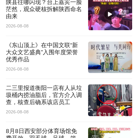
陕县往哪闪现？台上嘉宾一脸
茫然，观众硬核拆解陕西命名
5月29日下午，大会胜利闭幕，李志刚致闭幕
由来
2026-08-08
词。他指出，大会各项决议顺应职教改革趋势、
契合学院实际、符合师生期盼，具有极强的指导
《东山顶上》在中国文联“新
性、操作性和前瞻性。他要求，要建强工会组
大众文艺盛典”入围年度荣誉
优秀作品
织，牢固树立以教职工为中心的工作理念，围绕
2026-08-08
学院当前各项重点任务，团结带领广大教职工立
足岗位、爱岗敬业、创先争优。要坚持目标引
二三里报道衡阳一店有人从垃
圾桶内捞油脂后，官方介入调
领，在规划实施中积蓄优势，牢固树立“一盘
查，核查后确系该店员工
棋”思想，落实上下联动、分工负责、督查督办闭
2026-08-08
环机制，以钉钉子精神把“十五五”规划的宏伟蓝
8月8日西安部分体育场馆免
图变成实景图。要强化统筹协调，全力攻坚“双高