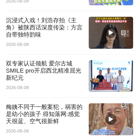
2026-08-09
沉浸式入戏！刘浩存拍《主
角》被陕西话深度传染：方言
大会听取了学院党委副书记、院长张国海作的题
自带独特韵味
为《锚定目标 乘势而上 克难攻坚全面开启“十五
2026-08-08
五”高质量发展新征程》的学院工作报告和《“十
双专家认证领航 爱尔古城
五五”事业发展规划（审议稿）》编制情况说明，
SMILE pro开启西北精准屈光
党委委员、总会计师尚丽华作的《学院财务工作
新纪元
报告》，党委副书记袁力作的《学院工会工作报
2026-08-08
告》，审计室主任邓小云作的《学院工会经费审
梅姨不同于一般案犯，祸害的
查报告》，第二届提案工作委员会主任冯晓敏作
是幼小的孩子 得知落网:感觉
天很蓝、空气很新鲜
的《提案工作报告》。
2026-08-08