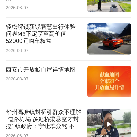
于职业教育的重要讲话重要指示精神，坚持立德
2026-08-07
树人根本任务，聚焦创建“双高建设计划”高水平
高职学校，统筹推进现代职业教育体系建设改革
轻松解锁新锐智慧出行体验
问界M6下定享至高价值
各项任务，以“功成不必在我”的境界和“功成必定
52000元购车权益
有我”的担当，奋力推动学院事业高质量发展，为
2026-08-07
教育强国教育强省、汉中生态城市建设贡献更多
西安市开放献血屋详情地图
智慧与力量。
2026-08-07
来源：汉中职业技术学院
华州高塘镇封桥引群众不理解
“道路坍塌 多处桥梁悬空才封
控” 镇政府：宁让群众骂 不让
群众哭
2026-08-07