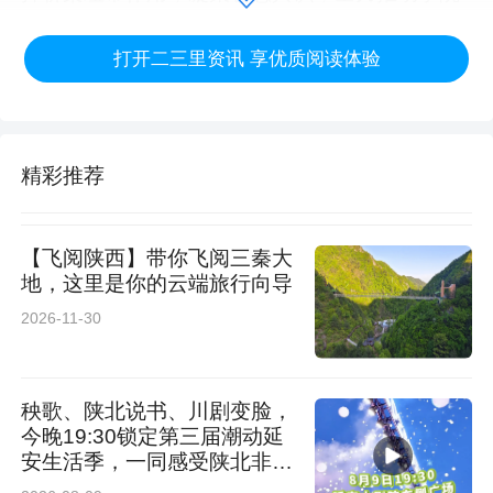
高质量发展。汉中市总工会党组成员、经审委主
打开二三里资讯 享优质阅读体验
任张海军代表市总工会向大会的胜利召开表示最
热烈的祝贺。陕西理工大学工会主席熊敬明，陕
西航空职业技术学院纪委书记、工会负责人高飞
精彩推荐
致贺词。
【飞阅陕西】带你飞阅三秦大
地，这里是你的云端旅行向导
2026-11-30
秧歌、陕北说书、川剧变脸，
今晚19:30锁定第三届潮动延
安生活季，一同感受陕北非遗
魅力