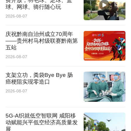
费开放，羽毛球、足球、篮
建设计划”，从严从细做好办学能力评价，严守底
球、网球、骑行随心玩
2026-08-07
线思维确保安全稳定，做到各项工作统筹兼顾、
协同发力、逐项攻坚，在提质增效中贡献力量。
庆祝黔南自治州成立70周年
要强化实干担当，提升履职能力，将意见建议变
——贵州村马村级联赛黔南第
五站
成推动学院发展的具体举措和实际成效，在狠抓
2026-08-07
落实中谱写新篇。
支架立功，粪袋Bye Bye 肠
大会号召，2026年中国共产党成立105周年，
癌梗阻实现零造口
是“十五五”规划开局之年，是创建陕西省高水平
2026-08-07
高职学校的攻坚之年。全体教职工要更加紧密地
团结在以习近平同志为核心的党中央周围，深入
5G-A织就低空智联网 咸阳移
动赋能兴平低空经济高质量发
学习贯彻习近平总书记关于教育的重要论述、关
展