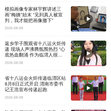
大会各位代表认真履行职责，围绕“五个报告、一
模拟画像专家林宇辉讲述三
个规划”展开讨论，立足教学科研、管理服务、师
画"梅姨"始末 “见到真人被宣
生权益保障等方面提出建设性意见，积极建言献
判，我才能把画像撤下”
2026-08-08
策。学院领导深入各代表团，听取意见建议，回
应师生关切。
返乡学子围观省十八运火炬传
递 现场人声沸腾氛围热烈 “心
大会审议通过了学院工作报告、财务工作报告、
底热血翻涌 作为临渭人很荣
耀”
工会工作报告、工会经费审查报告、提案工作报
2026-08-08
告、“十五五”事业发展规划和大会决议。表彰了
省十八运会火炬传递临渭区站
优秀提案（人）和提案承办先进单位。选举产生
8月8日正式开启 渭南市委书
记王浩宣布传递起跑
了第二届工会委员会、经费审查委员会、女职工
2026-08-08
委员会和第二届工会委员会主席、副主席，新当
选的工会主席袁力作了表态发言。