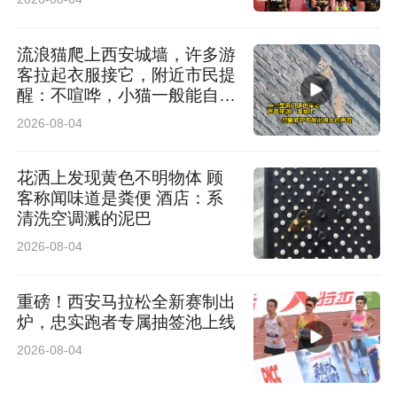
流浪猫爬上西安城墙，许多游
客拉起衣服接它，附近市民提
醒：不喧哗，小猫一般能自行
脱困
2026-08-04
花洒上发现黄色不明物体 顾
客称闻味道是粪便 酒店：系
清洗空调溅的泥巴
2026-08-04
重磅！西安马拉松全新赛制出
炉，忠实跑者专属抽签池上线
2026-08-04