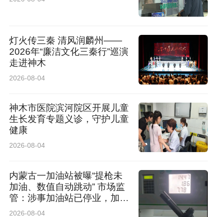
灯火传三秦 清风润麟州——
2026年“廉洁文化三秦行”巡演
走进神木
2026-08-04
神木市医院滨河院区开展儿童
生长发育专题义诊，守护儿童
健康
2026-08-04
内蒙古一加油站被曝“提枪未
加油、数值自动跳动” 市场监
管：涉事加油站已停业，加油
机封存送检，鉴定结果未出无
2026-08-04