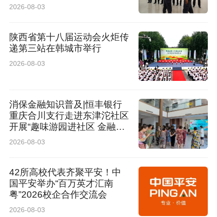
2026-08-03
陕西省第十八届运动会火炬传
递第三站在韩城市举行
2026-08-03
消保金融知识普及|恒丰银行
重庆合川支行走进东津沱社区
开展“趣味游园进社区 金融惠
民暖人心”公益活动
2026-08-03
42所高校代表齐聚平安！中
国平安举办“百万英才汇南
粤”2026校企合作交流会
2026-08-03