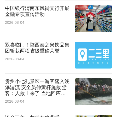
中国银行渭南东风街支行开展
金融专项宣传活动
2026-08-04
双喜临门！陕西秦之泉饮品集
团斩获两项省级重磅荣誉
2026-08-04
贵州小七孔景区一游客落入浅
瀑湍流 安全员伸黄杆施救 游
客：人救上来了 当地回应：
完全按照救援标准，景区跟进
2026-08-04
处理