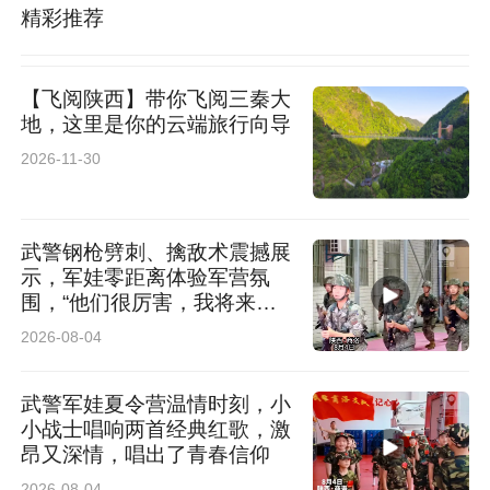
精彩推荐
【飞阅陕西】带你飞阅三秦大
地，这里是你的云端旅行向导
2026-11-30
武警钢枪劈刺、擒敌术震撼展
示，军娃零距离体验军营氛
围，“他们很厉害，我将来也
想当军人”
2026-08-04
武警军娃夏令营温情时刻，小
小战士唱响两首经典红歌，激
昂又深情，唱出了青春信仰
2026-08-04