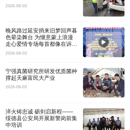
2026-08-03
晚风路过延安捎来旧梦回声暮
色晕染舞台 为惬意蒙上浪漫
走心爱情专场每首都像在诉说
温柔
2026-08-03
宁强真菌研究所研发优质菌种
撑起天麻富民大产业
2026-08-03
淬火铸忠诚 砺剑启新程——
绥德县公安局开展新警岗前集
中培训