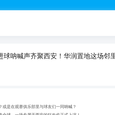
进球呐喊声齐聚西安！华润置地这场邻
？或是在观赛俱乐部里与球友们一同呐喊？
卷全球，一场专属于西安的狂欢也正式上演！