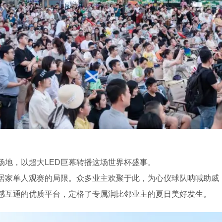
场地，以超大LED巨幕转播这场世界杯盛事。
居家单人观赛的局限。众多业主欢聚于此，为心仪球队呐喊助威
感互通的优质平台，定格了专属润比邻业主的夏日美好发生。