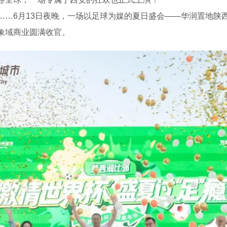
…6月13日夜晚，一场以足球为媒的夏日盛会——华润置地陕西润
象域商业圆满收官。