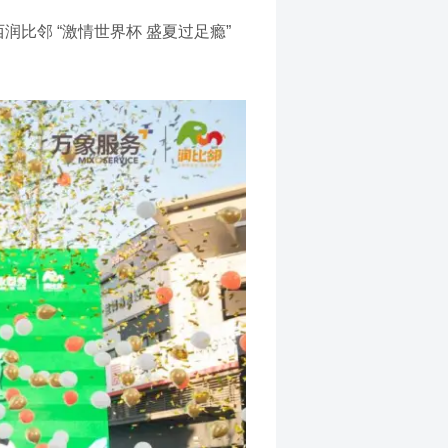
比邻 “激情世界杯 盛夏过足瘾”