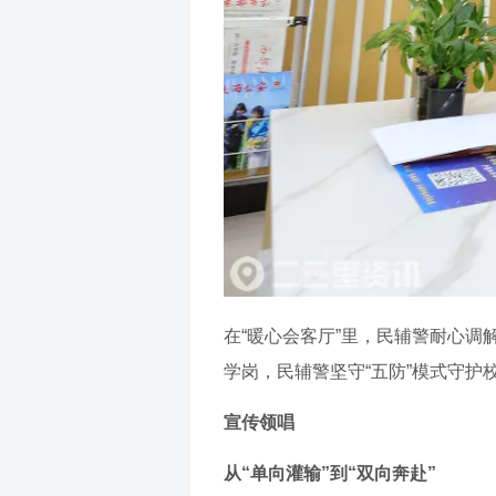
在“暖心会客厅”里，民辅警耐心调
学岗，民辅警坚守“五防”模式守
宣传领唱
从“单向灌输”到“双向奔赴”