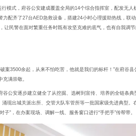
务运行模式，府谷公安建成覆盖全局的14个综合指挥室，配发无人
力配齐了27台AED急救设备，搭建24小时心理援助热线，联
体系，让民警在面对繁重任务时既有攻坚克难的底气，也有自我调
，破案3500余起，从来不怕吃苦，他就是我们的标杆！”在府谷
中充满崇敬。
府谷公安逐步建立健全了从挖掘、选树到宣传、培养的全链条典型
名，涌现出城关派出所、交管大队车管所等一批国家级先进典型。在“
对子”，在办案现场、调解一线、服务窗口进行“手把手”传帮带。