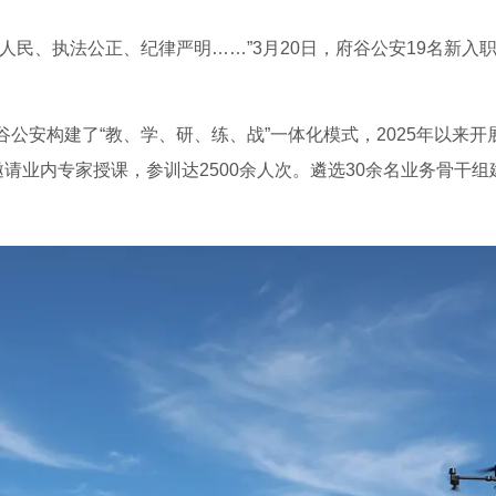
人民、执法公正、纪律严明……”3月20日，府谷公安19名新入
公安构建了“教、学、研、练、战”一体化模式，2025年以来开展
邀请业内专家授课，参训达2500余人次。遴选30余名业务骨干