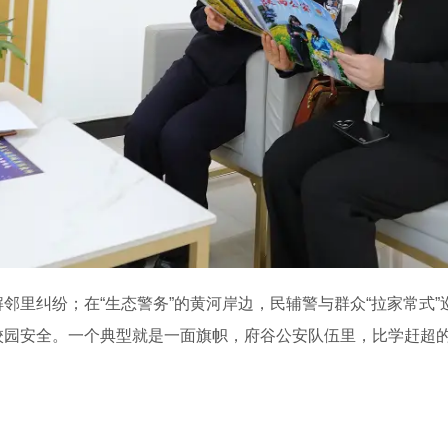
解邻里纠纷；在“生态警务”的黄河岸边，民辅警与群众“拉家常式
护校园安全。一个典型就是一面旗帜，府谷公安队伍里，比学赶超