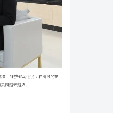
”巡查，守护候鸟迁徙；在清晨的护
的氛围越来越浓。