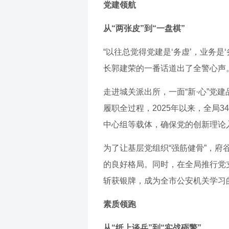
党建领航
从“两张皮”到“一盘棋”
“以往总觉得党建是‘务虚’，业务是
长郭建荣的一番话道出了全警心声
走进城关派出所，一面“新·心”
履职全过程，2025年以来，全局3
中心组等载体，确保党的创新理论
为了让基层党组织“强筋健骨”，府
的良好格局。同时，在全局推行党支
斩获银牌，成为全市公安机关学习
素质领跑
从“纸上谈兵”到“实战砺警”