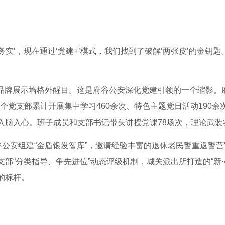
‘务实’，现在通过‘党建+’模式，我们找到了破解‘两张皮’的金钥
。
党建品牌展示墙格外醒目。这是府谷公安深化党建引领的一个缩影
4个党支部累计开展集中学习460余次、特色主题党日活动190余
入脑入心。班子成员和支部书记带头讲授党课78场次，理论武装
谷公安组建“金盾银发智库”，邀请经验丰富的退休老民警重返警营
部“分类指导、争先进位”动态评级机制，城关派出所打造的“新
的标杆。