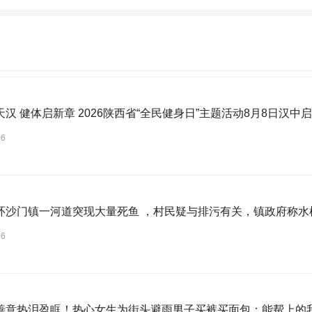
汉 健体启新章 2026陕西省“全民健身日”主题活动8月8日汉中
06
环沙门镇一河道突现大量死鱼 ，村民疑与排污有关，镇政府称水
06
善意热泪盈眶！热心女生为街头避雨男子买裤买面包：能帮上的