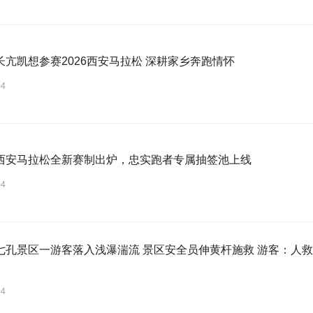
长亢凯想参赛2026西安马拉松 深耕家乡奔跑情怀
04
西安马拉松全新赛制出炉，忠实跑者专属抽签池上线
04
区一游客落入浅瀑湍流 景区安全员伸黄杆施救 游客：人救上来了 当地回应：完全按照救援标
04