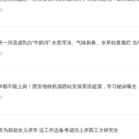
06
州一河流成乳白“牛奶河” 水质浑浊、气味刺鼻、水草枯黄腐烂 
06
华都不能上岗！西安地铁机场西站安保英语超溜，学习秘诀曝光
06
大哥为鼓励女儿求学 边工作边备考成功上岸西工大研究生