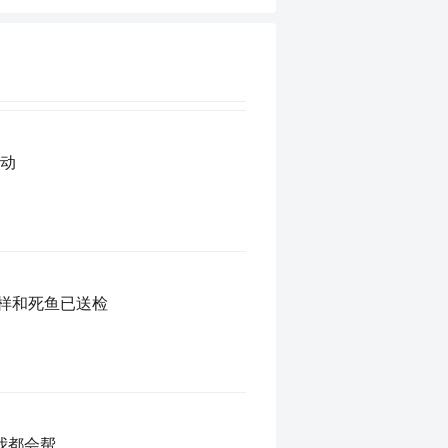
启动
样和死鱼已送检
我都会帮