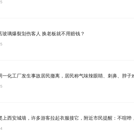
05
店玻璃爆裂划伤客人 换老板就不用赔钱？
05
明一化工厂发生事故居民撤离，居民称气味辣眼睛、刺鼻、脖子
05
爬上西安城墙，许多游客拉起衣服接它，附近市民提醒：不喧哗
04