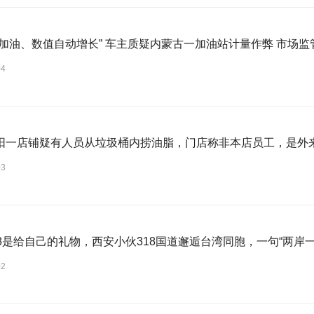
“提枪未加油、数值自动增长” 车主质疑内蒙古一加油站计
04
阳一店铺疑有人员从垃圾桶内捞油脂，门店称非本店员工，是外
03
18是给自己的礼物，西安小伙318国道邂逅台湾同胞，一句“两岸
02