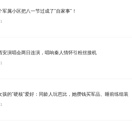
个军属小区把八一节过成了"自家事"！
01
西安演唱会两日连演，唱响秦人情怀引粉丝接机
01
女孩的"硬核"爱好：同龄人玩芭比，她攒钱买军品、睡前练组装
01