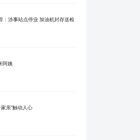
量作弊 市场监管：涉事站点停业 加油机封存送检
来阿姨
一家亲”触动人心