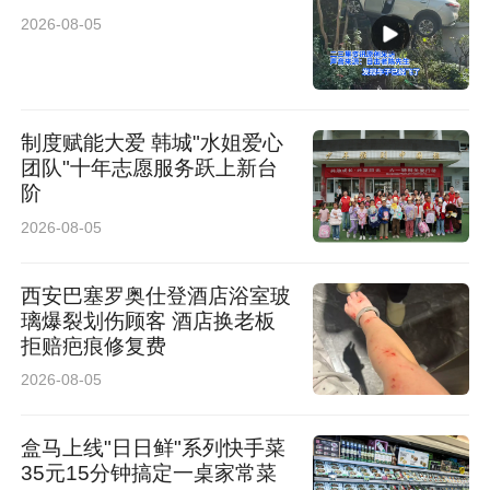
2026-08-05
制度赋能大爱 韩城"水姐爱心
团队"十年志愿服务跃上新台
阶
2026-08-05
西安巴塞罗奥仕登酒店浴室玻
璃爆裂划伤顾客 酒店换老板
拒赔疤痕修复费
2026-08-05
主题发言环节，西安科创基金园入园企业北京天
盒马上线"日日鲜"系列快手菜
驰君泰（西安）律师事务所管委会主任、西安仲
35元15分钟搞定一桌家常菜