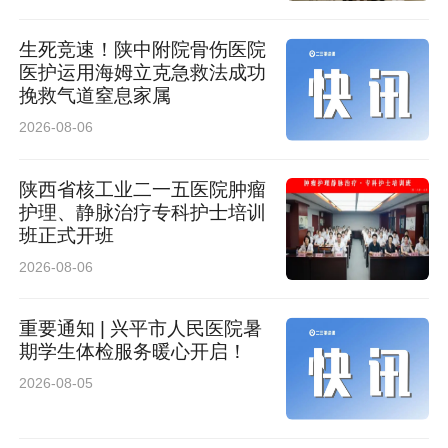
生死竞速！陕中附院骨伤医院
医护运用海姆立克急救法成功
挽救气道窒息家属
2026-08-06
陕西省核工业二一五医院肿瘤
护理、静脉治疗专科护士培训
班正式开班
活动还邀请陕西省科技资源统筹中心张涵对科技
2026-08-06
成果转化“三项改革”与“以演代评”相关政策进行解
读，为在场企业吃透政策、用好政策指明方向；
重要通知 | 兴平市人民医院暑
期学生体检服务暖心开启！
浦发银行西安分行科技金融部负责人王骏介绍了
2026-08-05
科技金融全生命周期服务体系，以及金融赋能硬
科技企业成长的多元举措；西北政法大学国际法