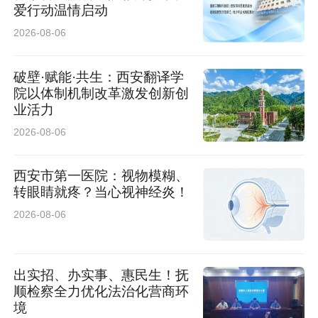
科技大市场、陕西省半导体行业协会、西安市律
爱行动温情启动
师协会金融法律专业委员会签署合作协议。根据
2026-08-06
协议，双方将聚焦硬科技发展、科技成果转化、
破壁·赋能·共生：西安翻译学
跨境技术转移等领域，携手提供“仲裁+调解+合规
院以体制机制改革激发创新创
+专家咨询”全链条法律服务，为区域科技产业发
业活力
2026-08-06
展保驾护航。
西安市第一医院：视物模糊、
转眼睛就疼？当心视神经炎！
2026-08-06
出实招、办实事、惠民生！抚
顺检察全力优化法治化营商环
境