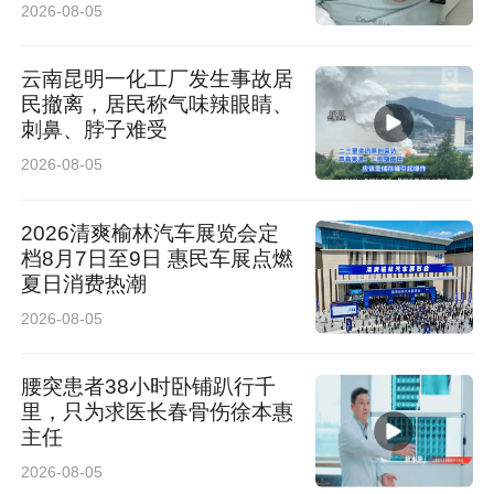
认真负责
2026-08-05
能西安高新区构筑核心优势凸显的科创产业标
云南昆明一化工厂发生事故居
杆。
民撤离，居民称气味辣眼睛、
刺鼻、脖子难受
（高新融媒记者 于秋瑾）
2026-08-05
2026清爽榆林汽车展览会定
档8月7日至9日 惠民车展点燃
夏日消费热潮
2026-08-05
腰突患者38小时卧铺趴行千
里，只为求医长春骨伤徐本惠
主任
2026-08-05