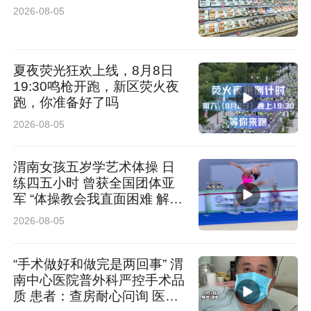
裁委员会仲裁员李树侠，结合法律实务梳理了科
2026-08-05
技成果转化过程中的各类法律难题，深入阐述了
仲裁机制适配科技领域纠纷的独特价值，并结合
夏夜荧光狂欢上线，8月8日
典型案例给出风险防控与纠纷解决建议；北京锦
19:30鸣枪开跑，新区荧火夜
跑，你准备好了吗
路安生（西安）律师事务所合伙人李阳紫对科创
2026-08-05
企业人员流动中知识产权保护、竞业限制合规管
理等实务问题进行了解读。
渭南女孩五岁学艺术体操 日
练四五小时 曾获全国团体亚
军 “体操教会我直面困难 解决
时值“十五五”规划开局建设、攻坚高水平科技自
困难”
2026-08-05
立自强的关键阶段，西安科创基金园将以本次活
动为重要服务抓手，打通科技、金融、法律、产
“手术做好和做完是两回事” 渭
南中心医院普外科严控手术品
业多方沟通屏障，依托平台集聚优势补齐科创企
质 患者：查房耐心问询 医护
业发展配套短板，充分激活硬科技发展动能，赋