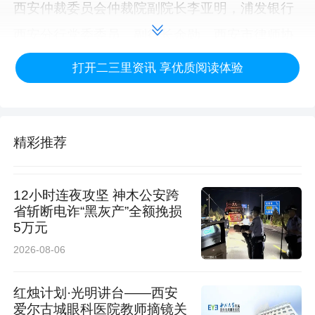
西安仲裁委员会仲裁院副院长李亚明，浦发银行
西安分行党委委员、副行长余勋，西安市律师协
会金融法律专业委员会主任王胜兵分别致辞。李
打开二三里资讯 享优质阅读体验
亚明指出，在“十五五”开局之年，伴随着西安硬
科技产业的加速发展，各类科创法律纠纷也随之
增多。西安仲裁委员会依托硬科技仲裁院，发挥
精彩推荐
仲裁专业、高效、保密优势，联动多方打造协同
12小时连夜攻坚 神木公安跨
服务模式，提供全流程法律保障，未来将持续建
省斩断电诈“黑灰产”全额挽损
强专业队伍、防控法律风险，以法治护航科技成
5万元
果转化与产业高质量发展。
2026-08-06
会上，西安仲裁委员会硬科技仲裁院分别与西安
红烛计划·光明讲台——西安
爱尔古城眼科医院教师摘镜关