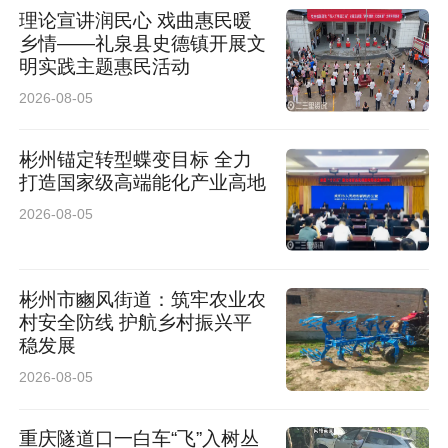
理论宣讲润民心 戏曲惠民暖
学院教授刘亚军聚焦企业出海，深度剖析了全球
乡情——礼泉县史德镇开展文
法律风险及出口管制，并为企业出海提出合规建
明实践主题惠民活动
2026-08-05
议；西北工业大学教授张敏围绕硬科技企业发展
刚需，对数据合规与商业秘密保护实操要点进行
彬州锚定转型蝶变目标 全力
讲解。
打造国家级高端能化产业高地
2026-08-05
彬州市豳风街道：筑牢农业农
村安全防线 护航乡村振兴平
稳发展
2026-08-05
重庆隧道口一白车“飞”入树丛