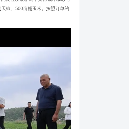
天椒、500亩糯玉米。按照订单约