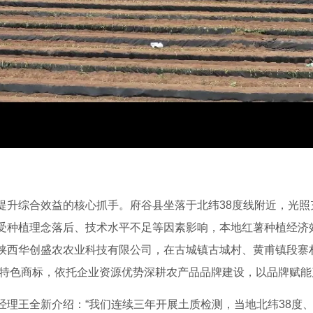
提升综合效益的核心抓手。府谷县坐落于北纬38度线附近，光照
受种植理念落后、技术水平不足等因素影响，本地红薯种植经济
陕西华创盛农农业科技有限公司，在古城镇古城村、黄甫镇段寨
两大特色商标，依托企业资源优势深耕农产品品牌建设，以品牌赋
理王全新介绍：“我们连续三年开展土质检测，当地北纬38度、海