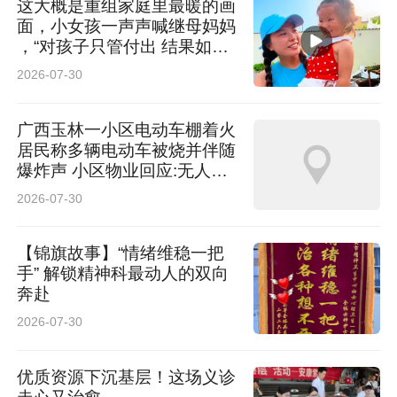
这大概是重组家庭里最暖的画
面，小女孩一声声喊继母妈妈
，“对孩子只管付出 结果如何
看缘分”
2026-07-30
广西玉林一小区电动车棚着火
居民称多辆电动车被烧并伴随
爆炸声 小区物业回应:无人员
伤亡
2026-07-30
【锦旗故事】“情绪维稳一把
手” 解锁精神科最动人的双向
奔赴
2026-07-30
优质资源下沉基层！这场义诊