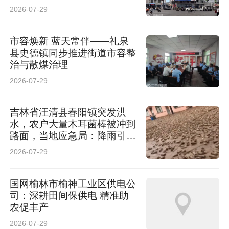
2026-07-29
市容焕新 蓝天常伴——礼泉
县史德镇同步推进街道市容整
治与散煤治理
2026-07-29
吉林省汪清县春阳镇突发洪
水，农户大量木耳菌棒被冲到
路面，当地应急局：降雨引
发，已组织群众转移
2026-07-29
国网榆林市榆神工业区供电公
司：深耕田间保供电 精准助
农促丰产
2026-07-29