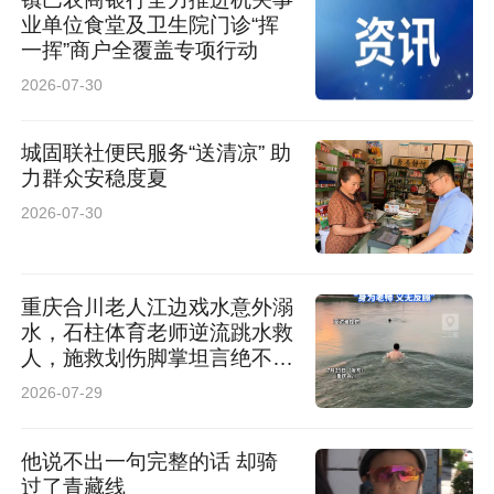
业单位食堂及卫生院门诊“挥
一挥”商户全覆盖专项行动
2026-07-30
城固联社便民服务“送清凉” 助
力群众安稳度夏
2026-07-30
重庆合川老人江边戏水意外溺
水，石柱体育老师逆流跳水救
人，施救划伤脚掌坦言绝不后
悔
2026-07-29
他说不出一句完整的话 却骑
过了青藏线