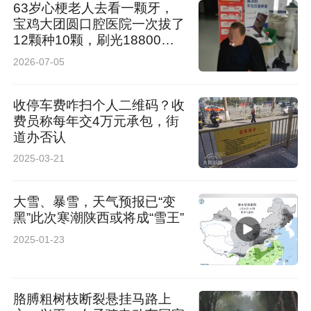
63岁心梗老人去看一颗牙，
宝鸡大团圆口腔医院一次拔了
12颗种10颗，刷光18800元
还欠6200元
2026-07-05
收停车费咋扫个人二维码？收
费员称每年交4万元承包，街
道办否认
2025-03-21
大雪、暴雪，天气预报已“变
黑”此次寒潮陕西或将成“雪王”
2025-01-23
胳膊粗树枝断裂悬挂马路上