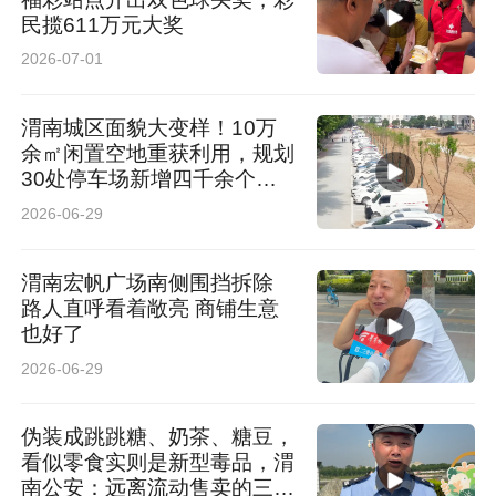
民揽611万元大奖
2026-07-01
渭南城区面貌大变样！10万
余㎡闲置空地重获利用，规划
30处停车场新增四千余个车
位
2026-06-29
渭南宏帆广场南侧围挡拆除
路人直呼看着敞亮 商铺生意
也好了
2026-06-29
伪装成跳跳糖、奶茶、糖豆，
看似零食实则是新型毒品，渭
南公安：远离流动售卖的三无