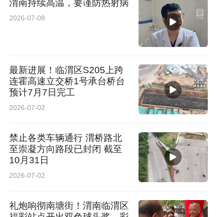
渭南持续高温，要谨防热射病
2026-07-08
最新进展！临渭区S205上跨
连霍高速立交桥1号承台桥台
预计7月7日完工
2026-07-02
禁止各类车辆通行 渭桥路北
至崇凝方向路段已封闭 截至
10月31日
2026-07-02
礼炮响彻南塘街！渭南临渭区
福彩站点开出双色球头奖，彩