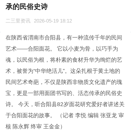
承的民俗史诗
二三里资讯
2026-05-19 18:12
在陕西省渭南市合阳县，有一种流传千年的民间
艺术——合阳面花。 它以小麦为骨，以巧手为
魂，以民俗为根，将朴素的食材升华为绚烂的艺
术，被誉为“中华绝活儿”。这朵扎根于黄土地的
民间艺术奇葩，不仅是陕西非物质文化遗产的瑰
宝，更是一部用面团书写的、活态传承的民俗史
诗。 今天，听合阳县82岁面花研究爱好者讲述关
于合阳面花的故事。 （记者 李悦 编辑 张亚龙 审
核 陈永辉 终审 王金金）