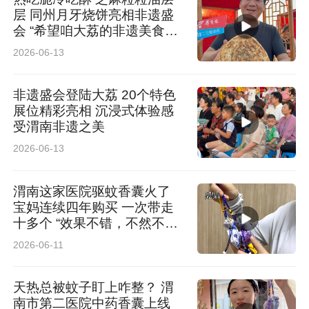
层 同州月牙烧饼亮相非遗盛
会 “希望咱大荔的非遗美食走
出陕西”
2026-06-13
非遗盛会登陆大荔 20个特色
展位精彩亮相 沉浸式体验感
受渭南非遗之美
2026-06-13
渭南这家医院驱蚊香囊火了
宝妈连续四年购买 一次带走
十多个 “效果不错，不然不会
年年来买”
2026-06-11
天热总被蚊子盯上咋整？ 渭
南市第二医院中药香囊上线