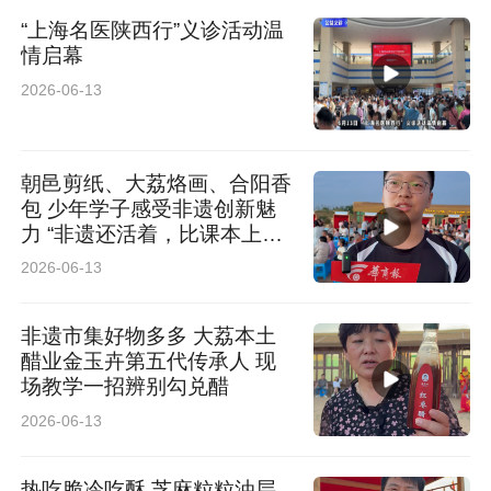
“上海名医陕西行”义诊活动温
情启幕
2026-06-13
朝邑剪纸、大荔烙画、合阳香
包 少年学子感受非遗创新魅
力 “非遗还活着，比课本上的
更生动”
2026-06-13
非遗市集好物多多 大荔本土
醋业金玉卉第五代传承人 现
场教学一招辨别勾兑醋
2026-06-13
热吃脆冷吃酥 芝麻粒粒油层