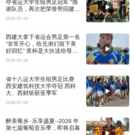
夺省运大学生组男足冠军 “感
谢队员，再次把荣誉带回建
大”
2026-07-24
西建大拿下省运会男足第一名
“非常开心，给兄弟们留下美
好回忆” 奖杯是大伙送给母校
校庆的礼物
2026-07-24
省十八运大学生组男足比赛
西安建筑科技大学夺冠 西科
大、西财斩获亚季军
2026-07-24
醉美葡乡 ·乐享盛夏--2026 年
第七届葡萄音乐季，即将启幕