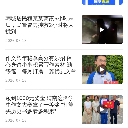
韩城居民程某某离家6小时未
归，民警冒雨搜救2小时将人
找到
2026-07-18
作文常年稳拿高分有妙招 留
心身边小事积累写作素材 勤
练笔，每月打磨一篇优质文章
2026-07-15
领到1000元奖金 渭南这名学
生作文大赛拿了一等奖 “打算
买历史书多看多积累”
2026-07-15