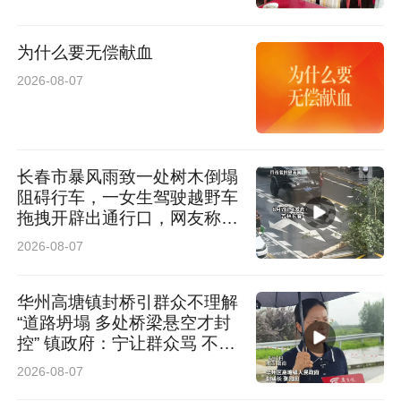
没有开机广告，卡片式界面很清爽，老人小孩上
手都没压力。分身桌面与自定义快捷键也很贴
为什么要无偿献血
心，家里人各用各的界面，长辈不用学复杂操
2026-08-07
作，小孩也能找到自己想看的内容。
长春市暴风雨致一处树木倒塌
阻碍行车，一女生驾驶越野车
拖拽开辟出通行口，网友称赞
女司机拖拽时放缆旗还慢速！
2026-08-07
太专业了
华州高塘镇封桥引群众不理解
“道路坍塌 多处桥梁悬空才封
控” 镇政府：宁让群众骂 不让
群众哭
2026-08-07