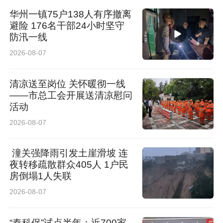
华州一镇75户138人有序撤离
避险 176名干部24小时坚守
防汛一线
客厅的娱乐方式早已悄然改变，电视不再只是单
2026-08-07
纯的观影工具，慢慢成了居家放松的核心选择。
TCL长期稳居全球电视出货量前二，深谙大众实
清凉送至岗位 关怀暖彻一线
——市总工会开展送清凉慰问
际使用诉求，P12L的出现，也刚好契合了当下普
活动
通人多样化的居家娱乐日常。
2026-08-07
潼关强降雨引发土崖滑坡 连
夜转移疏散群众405人 1户民
房倒塌1人失联
2026-08-07
“秦科保”试点半年：近700家