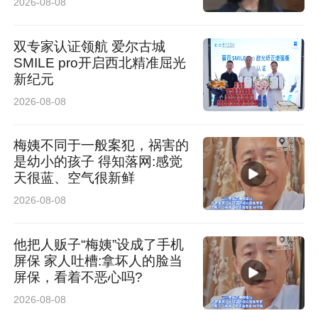
2026-08-08
想要复刻院线级观影体验，色彩和亮度的质感也
双专家认证领航 爱尔古城
是关键加分项。很多电视标个峰值亮度，实际看
SMILE pro开启西北精准屈光
高亮场景时，要么画面泛白，要么亮几秒就掉下
新纪元
2026-08-08
去，P12L的绚彩XDR 1500nits亮度表现很稳，
看爆炸、阳光这种高光画面，亮度都能一直稳
梅姨不同于一般案犯，祸害的
住，加上TCL做了这么多年的量子点Pro技术，画
是幼小的孩子 得知落网:感觉
天很蓝、空气很新鲜
面色彩表现更耐看，不会有夸张假艳的廉价质
2026-08-08
感。各色还原都很到位，长期观看也不容易出现
色彩褪色的情况。
他把人贩子“梅姨”设成了手机
屏保 家人吐槽:拿坏人的脸当
屏保，看着不恶心吗?
2026-08-08