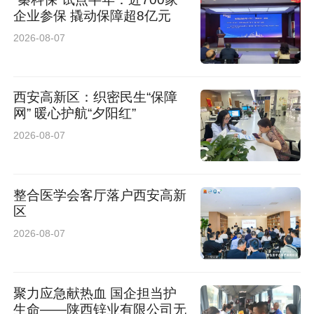
企业参保 撬动保障超8亿元
2026-08-07
西安高新区：织密民生“保障
网” 暖心护航“夕阳红”
当下中高端大屏市场内卷加剧，只有贴合用户真
2026-08-07
实需求的产品，才能收获认可、站稳市场，这也
是整个电视行业长久发展的主流方向。
整合医学会客厅落户西安高新
区
2026-08-07
聚力应急献热血 国企担当护
生命——陕西锌业有限公司无