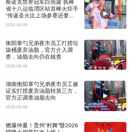
芯片根本跟不上，等于白搭。P12L采用的4K
斯诺克世界冠军白雨露 执棒
省十八运临渭区站首棒火炬手
180Hz原生高刷屏+行业首发全通道360Hz高刷
“传递圣火比上场参赛还要紧
张”
就做得比较实在，从信号进入到屏幕显示，每一
2026-08-08
步都拉满了速度，没有哪个环节拖后腿。玩游戏
衡阳掌勺兄弟夜市员工打捞垃
时，不会有“敌人出来半秒才看清”的延迟感；看
圾桶废弃油脂，官方介入调
F1或者球赛，高速运动的画面也不会糊成一团，
查，油脂去向仍在核查
2026-08-08
每帧都干净利落。
湖南衡阳掌勺兄弟夜市员工被
证实打捞废弃油脂转第三方，
官方正调查油脂去向
2026-08-08
燃爆仲夏！贵州“村舞”暨2026