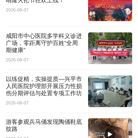
晴隆火把节狂欢上线！
2026-08-07
咸阳市中心医院多学科义诊进
广场，零距离守护百姓“全周
期健康”
再好的硬件配置，没有精准的算法优化也难以发
2026-08-07
挥实力。以前用的电视，追剧久了就卡，切应用
以练促精，实操提质—兴平市
都慢半拍，P12L超能芯片T5和TSR画质引擎就
人民医院护理部开展压力性损
伤分期评估与处置专项工作坊
挺“聪明”的，会根据你的需要调性能。追剧的时
2026-08-07
候就稳着来，不卡也不费电；打游戏的时候流畅
度拉满，画面跟手不拖影；就连老剧、糊片源，
游客参观兵马俑发现陶俑鞋底
也能悄悄给你优化清楚。
纹路