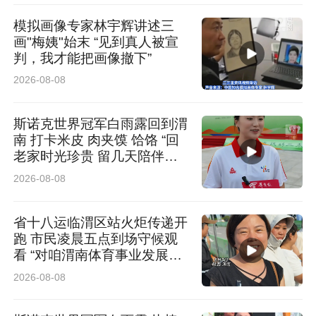
模拟画像专家林宇辉讲述三
画"梅姨"始末 “见到真人被宣
判，我才能把画像撤下”
2026-08-08
斯诺克世界冠军白雨露回到渭
南 打卡米皮 肉夹馍 饸饹 “回
老家时光珍贵 留几天陪伴长
辈”
2026-08-08
比起静态画面的细腻度，爱玩主机游戏、追体育
省十八运临渭区站火炬传递开
赛事的人群，对高速画面的流畅度有更高要求。
跑 市民凌晨五点到场守候观
看 “对咱渭南体育事业发展充
很多电视都称自己是“高刷”，但实际用起来还是
满信心”
2026-08-08
拖影，说白了就是只有屏幕标了高刷数，接口、