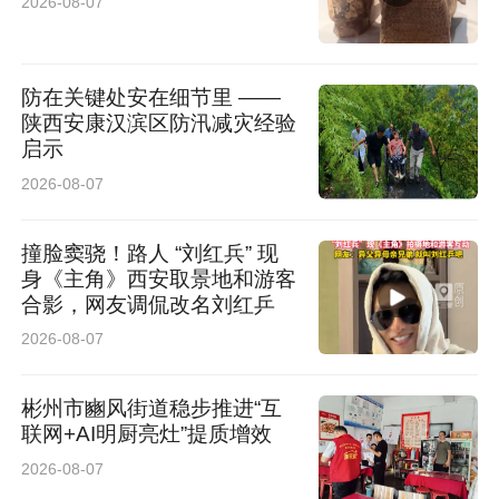
2026-08-07
防在关键处安在细节里 ——
陕西安康汉滨区防汛减灾经验
启示
2026-08-07
撞脸窦骁！路人 “刘红兵” 现
身《主角》西安取景地和游客
合影，网友调侃改名刘红乒
2026-08-07
彬州市豳风街道稳步推进“互
衡量一台电视的综合体验，操作流畅度和易用性
联网+AI明厨亮灶”提质增效
同样关键。P12L的灵控系统3.0是真的懂用户，
2026-08-07