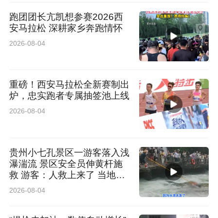
跑团团长亢凯想参赛2026西
安马拉松 深耕家乡奔跑情怀
2026-08-04
重磅！西安马拉松全新赛制出
炉，忠实跑者专属抽签池上线
2026-08-04
贵州小七孔景区一游客落入浅
瀑湍流 景区安全员伸黄杆施
救 游客：人救上来了 当地回
应：完全按照救援标准
2026-08-04