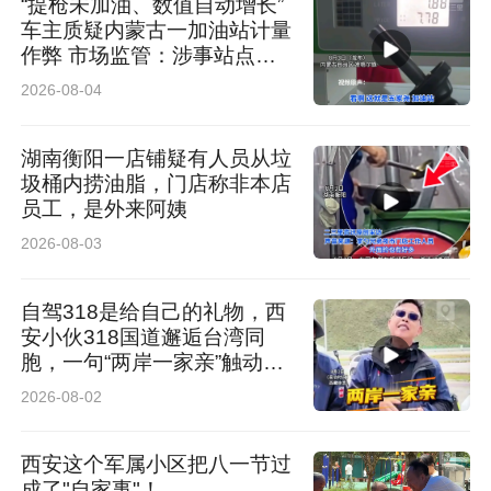
“提枪未加油、数值自动增长”
车主质疑内蒙古一加油站计量
作弊 市场监管：涉事站点停
业 加油机封存送检
2026-08-04
湖南衡阳一店铺疑有人员从垃
圾桶内捞油脂，门店称非本店
员工，是外来阿姨
2026-08-03
自驾318是给自己的礼物，西
安小伙318国道邂逅台湾同
胞，一句“两岸一家亲”触动人
心
2026-08-02
西安这个军属小区把八一节过
成了"自家事"！