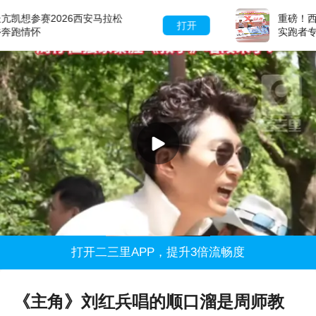
重磅！西安马拉松全新赛制出炉，忠
打开
实跑者专属抽签池上线
打开二三里APP，提升3倍流畅度
《主角》刘红兵唱的顺口溜是周师教