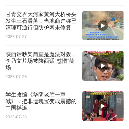
甘青交界大河家黄河大桥桥头
发生土石滑落，当地商户称已
清理可通行但防护网未修复存
隐患
2026-07-27
陕西话吵架简直是魔法对轰，
李乃文片场被陕西话“怼懵”笑
场
2026-07-26
学生改编《华阴老腔一声
喊》，把非遗瑰宝变成震撼的
中国摇滚
2026-07-26