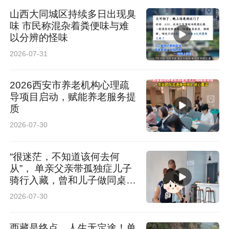
山西大同城区持续多日出现臭
味 市民称混杂着粪便味与难
以分辨的怪味
2026-07-31
2026西安市养老机构心理疏
导项目启动，赋能养老服务提
质
2026-07-30
“很迷茫，不知道该何去何
从”， 单亲父亲带孤独症儿子
骑行入藏，曾和儿子做同桌陪
读
2026-07-30
西藏是终点，人生无定途！单