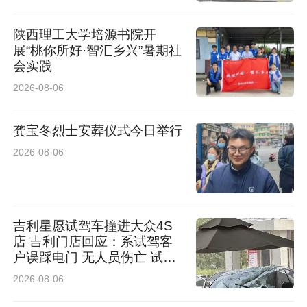
陕西理工大学培源书院开
展“桃你所好·智汇乡兴”暑期社
会实践
2026-08-06
龚宝冬烈士安葬仪式今日举行
2026-08-06
吉利星愿试驾车撞进大众4S
店 吉利门店回应：系试驾客
户误踩电门 无人员伤亡 试驾
车有全额保险
2026-08-06