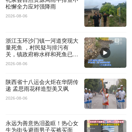
业链技能需求，联合职业院校开发专项培训课
松懈全力应对强降雨
程，采用“田间课堂+车间实训”模式，累计培训
2026-08-06
8000余人次，培育了一批懂技术、善经营的新型
果农和产业工人。同时，通过政策扶持吸引年轻
浙江玉环沙门镇一河道突现大
人返乡创业，发展电商、品牌营销、乡村旅游等
量死鱼 ，村民疑与排污有
关，镇政府称水样和死鱼已送
新业态，为产业可持续发展筑牢人才根基。
检
2026-08-06
从一株古树到一片产业林，从一项技艺到一条产
陕西省十八运会火炬在华阴传
业链，从地方特产到国家农业文化遗产，府谷以
递 孟思雨花样造型美又飒
果为媒，在生态保护与乡村振兴的征程上，正书
2026-08-06
写着生态美、产业兴、百姓富的崭新篇章。
永远为善意热泪盈眶！热心女
生为街头避雨男子买裤买面