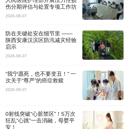
人民医院护理部开展压力性损
伤分期评估与处置专项工作坊
模。
2026-08-07
在加工环节，府谷积极培育龙头企业，推动海红
防在关键处安在细节里 ——
果从鲜果销售向精深加工转型。以聚金邦、环渤
陕西安康汉滨区防汛减灾经验
启示
海等企业为代表的产业联盟，成功开发出海红果
2026-08-07
酒、白兰地、酵素、果脯、果汁等20余种产品，
实现“一颗果子、吃干榨净”，产品附加值提升3至
“我宁愿死，也不要变丑！” 一
次关于“尊严”的癌症救赎
5倍。
2026-08-07
目前，全县年加工海红果鲜果约2.5万吨，年产饮
料2.3万吨、果脯2200吨、果酒2000吨、白兰地
0射线突破“心脏禁区”！5万次
1000吨。加工业已成为带动产业增值、农民增收
狂乱“心跳”一击消融，母婴平
安！