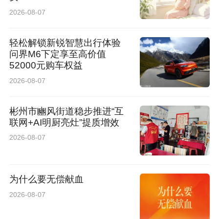
的核心环节。
2026-08-07
在品牌与“三产”融合方面，府谷着力打造“府谷海
轻松解锁新锐智慧出行体验
红果”区域公共品牌，依托“中国海红果之乡”、国
问界M6下定享至高价值
52000元购车权益
家地理标志保护产品等荣誉，提升市场知名度。
2026-08-07
同时，结合乡村旅游，推出“春赏花、秋摘果”的
休闲农业路线，举办海红果文化节，建设非遗工
彬州市豳风街道稳步推进“互
联网+AI明厨亮灶”提质增效
坊，推动海红果从农产品向文化符号、旅游载体
2026-08-07
延伸。
目前，府谷海红果全产业链年产值已突破3亿
为什么要无偿献血
元，直接带动就业超5000人，间接惠及2万余
2026-08-07
人，成为数千户果农稳定增收的重要来源。当地