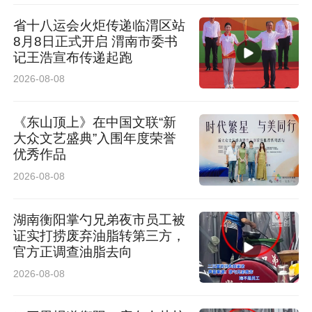
省十八运会火炬传递临渭区站
尽管历史悠久、品质独特，但海红果产业长期面
8月8日正式开启 渭南市委书
记王浩宣布传递起跑
临产品形式单一、附加值不高、市场知名度有限
2026-08-08
等瓶颈。如何让这颗千年珍果走出“深闺”、焕发
新生，成为府谷推动乡村振兴的重要课题。
《东山顶上》在中国文联“新
大众文艺盛典”入围年度荣誉
优秀作品
近年来，府谷以农业文化遗产保护为契机，积极
2026-08-08
推进海红果全产业链建设，推动产业从传统种植
向精深加工、品牌营销、农旅融合延伸，走出一
湖南衡阳掌勺兄弟夜市员工被
证实打捞废弃油脂转第三方，
条“小果子撬动大产业”的活化之路。
官方正调查油脂去向
2026-08-08