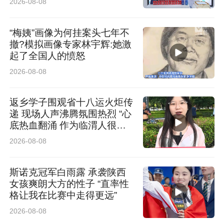
2026-08-08
目前，全县海红果树种植面积达5.36万亩，年产
“梅姨”画像为何挂案头七年不
鲜果约3.8万吨，占全球总产量的85%以上。现存
撤?模拟画像专家林宇辉:她激
百年以上古树超千株，其中最年长者树龄约260
起了全国人的愤怒
年，至今枝繁叶茂、硕果累累，被誉为“海红果活
2026-08-08
化石”。
返乡学子围观省十八运火炬传
递 现场人声沸腾氛围热烈 “心
经专业检测，海红果钙含量在温带水果中位居前
底热血翻涌 作为临渭人很荣
耀”
列，是苹果的20倍、梨的30倍，同时富含维生素
2026-08-08
C、黄酮类物质及多种微量元素，享有“钙王果”的
斯诺克冠军白雨露 承袭陕西
美誉，这为后续产业开发奠定了坚实的营养学基
女孩爽朗大方的性子 “直率性
格让我在比赛中走得更远”
础。
2026-08-08
2全链开发：从深闺藏品到振兴引擎