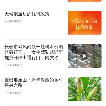
民谚“家有五株海红子，顶养一个好儿子”，生动
诠释了这颗“致富果”在乡村振兴中的分量。
无偿献血后的优待政策
2026-08-07
3融合共生：从一方特产到地域名片
如今，府谷海红果已成为当地农民增收的“致富
长春市暴风雨致一处树木倒塌
果”、水土保持的“生态果”、凝结乡愁的“文化
阻碍行车，一女生驾驶越野车
果”，在生态保护、文化传承与产业发展的良性互
拖拽开辟出通行口，网友称赞
女司机拖拽时放缆旗还慢速！
动中，构建起人与自然和谐共生的地域发展新模
2026-08-07
太专业了
式。
走出那座山：新华保险的乡村
振兴之路
海红果树适应性强，根系发达，耐旱耐贫瘠，是
2026-08-07
黄土丘陵区水土保持的优良树种。府谷将海红果