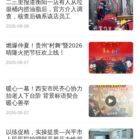
二三里报道衡阳一店有人从垃
圾桶内捞油脂后，官方介入调
查，核查后确系该店员工
2026-08-08
燃爆仲夏！贵州“村舞”暨2026
晴隆火把节狂欢上线！
2026-08-07
在种植环节，府谷坚持保护与培育并重。一方
暖心一幕！西安市民齐心协力
面，对古树资源系统普查、挂牌保护，建立生态
抬老人下台阶 背景标语契合
补偿与专人管护机制；另一方面，与农业科研机
暖心善举
2026-08-07
构合作开展品种改良，推广标准化、生态化种植
技术，建设高标准生产基地，并通过技术培训提
以练促精，实操提质—兴平市
升果农管理水平，从源头保障果品质量与产业规