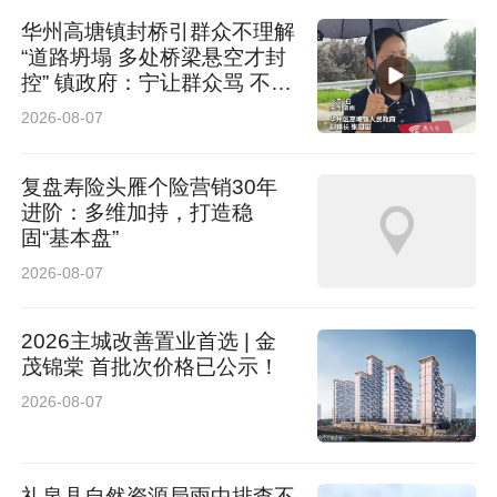
树规模种植与生态治理相结合，在荒山、沟坡地
华州高塘镇封桥引群众不理解
广泛种植，既绿了山川，又富了百姓，实现生态
“道路坍塌 多处桥梁悬空才封
控” 镇政府：宁让群众骂 不让
效益与经济效益的统一，成为黄河流域生态保护
群众哭
2026-08-07
与高质量发展的生动实践。
复盘寿险头雁个险营销30年
在文化方面，海红果的栽培技艺、加工方法、饮
进阶：多维加持，打造稳
食习俗已成为地方非物质文化遗产的重要组成部
固“基本盘”
分。非遗工坊里，老师傅沿用古法制作果脯；节
2026-08-07
庆活动中，海红果成为联结情感的乡土符号，串
2026主城改善置业首选 | 金
联起黄河文化、边塞文化、西口文化的共同记
茂锦棠 首批次价格已公示！
忆，让古老农耕智慧在当下延续活力。
2026-08-07
产业发展离不开人才支撑。府谷围绕海红果全产
礼泉县自然资源局雨中排查不