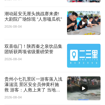
潮动延安无厘头挑战赛来袭!
大剧院广场惊现 “人形嗑瓜机"
2026-08-04
双喜临门！陕西秦之泉饮品集
团斩获两项省级重磅荣誉
2026-08-04
贵州小七孔景区一游客落入浅
瀑湍流 景区安全员伸黄杆施
救 游客：人救上来了 当地回
应：完全按照救援标准
2026-08-04