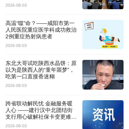
评查工作
2026-08-03
高温“噬”命？——咸阳市第一
人民医院重症医学科成功救治
2例重症热射病患者
2026-08-03
东北大哥试吃陕西水晶饼：原
以为是陕西人的“童年噩梦”，
吃第一口直接香迷糊
2026-08-03
跨省联动解民忧 金融服务暖
人心 ——建行汉中北团结街
支行用心破解社保卡变更难题
获客户锦旗致谢
2026-08-03