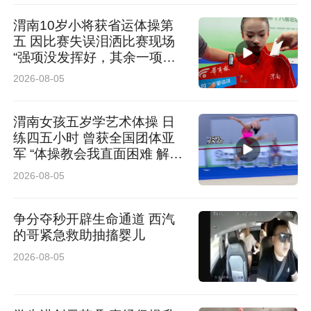
（村）、驻街单位、企业商户常态化开展文明创
渭南10岁小将获省运体操第
五 因比赛失误泪洒比赛现场
建工作，厚植崇德向善、诚信友善的社会氛围，
“强项没发挥好，其余一项比
让文明理念浸润人心、融入日常。
一项高”
2026-08-05
小小善举传递满满正能量，平凡榜样凝聚文明大
力量。丈八街道将以此次先进事迹为契机，广泛
渭南女孩五岁学艺术体操 日
练四五小时 曾获全国团体亚
宣传学习身边好人好事，充分发挥先进典型示范
军 “体操教会我直面困难 解决
困难”
引领作用，持续营造见贤思齐、崇德向善、诚信
2026-08-05
友爱的浓厚社会氛围，进一步擦亮辖区文明底
争分夺秒开辟生命通道 西汽
色，全力共建文明、和谐、温暖的幸福丈八。
的哥紧急救助抽搐婴儿
（高新融媒记者 于秋瑾 通讯员 麻婷婷）
2026-08-05