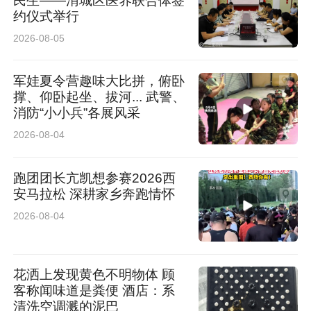
民生——渭城区医养联合体签
约仪式举行
2026-08-05
军娃夏令营趣味大比拼，俯卧
撑、仰卧起坐、拔河... 武警、
消防“小小兵”各展风采
2026-08-04
跑团团长亢凯想参赛2026西
安马拉松 深耕家乡奔跑情怀
2026-08-04
花洒上发现黄色不明物体 顾
客称闻味道是粪便 酒店：系
清洗空调溅的泥巴