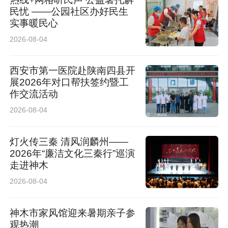
民忧 ——公园社区办好民生
实事暖民心
2026-08-04
西安市第一医院赴陕南四县开
展2026年对口帮扶签约暨工
作交流活动
2026-08-04
灯火传三秦 清风润麟州——
2026年“廉洁文化三秦行”巡演
走进神木
2026-08-04
神木市家风馆迎来暑期亲子参
观热潮