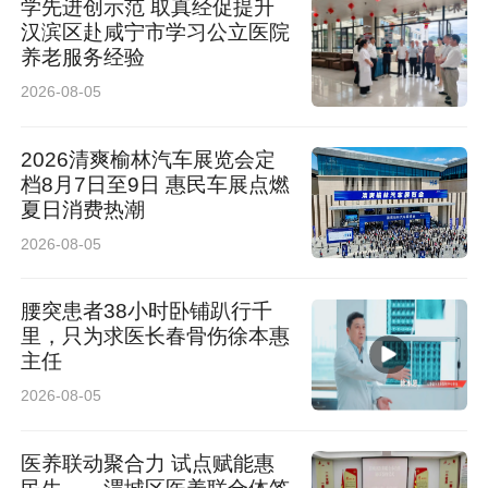
学先进创示范 取真经促提升
汉滨区赴咸宁市学习公立医院
养老服务经验
2026-08-05
2026清爽榆林汽车展览会定
档8月7日至9日 惠民车展点燃
夏日消费热潮
2026-08-05
腰突患者38小时卧铺趴行千
里，只为求医长春骨伤徐本惠
主任
2026-08-05
医养联动聚合力 试点赋能惠