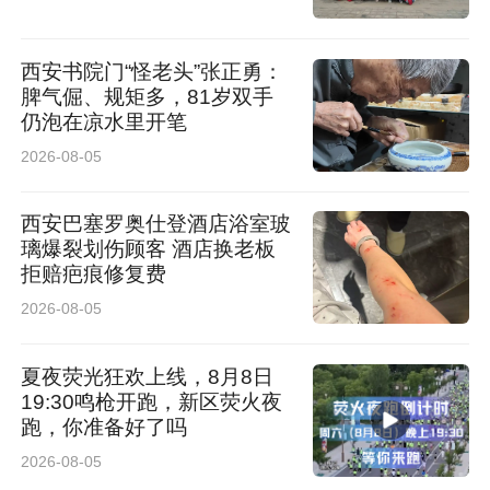
限公司长期承担丈八街道辖区道路保洁、绿化养
护等城市服务保障工作，高度重视员工思想道德
西安书院门“怪老头”张正勇：
脾气倔、规矩多，81岁双手
教育和队伍作风建设，常态化开展文明素养、职
仍泡在凉水里开笔
业道德培训，从严管理、正向引导，培育出一支
2026-08-05
有责任、有温度、有担当的城市服务队伍。此次
暖心义举，正是企业优良管理、文明育人成果的
西安巴塞罗奥仕登酒店浴室玻
璃爆裂划伤顾客 酒店换老板
集中体现，为辖区各行各业树立了优秀榜样。
拒赔疤痕修复费
凡人微光，照亮文明街巷。王书盈拾金不昧的先
2026-08-05
进事迹，看似偶然的暖心之举，实则是丈八街道
夏夜荧光狂欢上线，8月8日
持续深化精神文明建设、全域培育文明新风的必
19:30鸣枪开跑，新区荧火夜
跑，你准备好了吗
然结果。近年来，丈八街道始终以培育和践行社
2026-08-05
会主义核心价值观为核心，联动辖区各社区