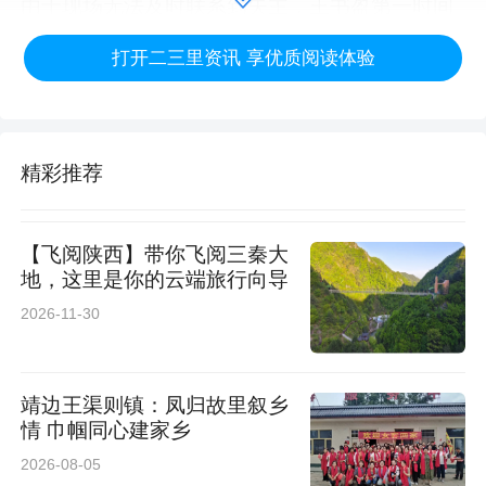
由于现场无法及时联系到失主，王书盈第一时间
上报相关情况，并主动报警求助，将捡拾到的10
打开二三里资讯 享优质阅读体验
万元现金悉数、完整移交至丈八路派出所，交由
警方统一登记处置、全力寻找失主。整个过程严
谨规范、坦荡无私，用最朴实的行动践行了诚实
精彩推荐
守信、崇德向善的传统美德。
平凡岗位孕育不凡担当。王书盈兢兢业业坚守环
【飞阅陕西】带你飞阅三秦大
地，这里是你的云端旅行向导
卫一线，用心守护城市整洁，更在关键时刻守住
2026-11-30
本心、彰显品格，这份纯粹的诚信与善良，是基
层劳动者最动人的精神底色。
靖边王渠则镇：凤归故里叙乡
个人善举的背后，是企业深耕师德师风、职业道
情 巾帼同心建家乡
德建设的长期成果。西安高新区公共事业服务有
2026-08-05