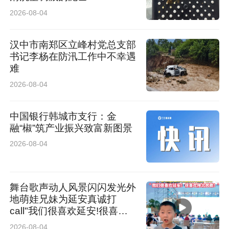
2026-08-04
汉中市南郑区立峰村党总支部
书记李杨在防汛工作中不幸遇
难
2026-08-04
中国银行韩城市支行：金
融“椒”筑产业振兴致富新图景
2026-08-04
舞台歌声动人风景闪闪发光外
地萌娃兄妹为延安真诚打
call"我们很喜欢延安!很喜欢
陕北民歌!“
2026-08-04