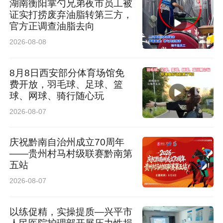
湖南衡阳掌勺兄弟夜市员工被
俗气息。剪纸、柳编非遗传承人现场示范教学，
证实打捞废弃油脂转第三方，
官方正调查油脂去向
手把手带领师生体验传统手艺；各类非遗美食香
2026-08-08
气扑鼻，引得大家纷纷驻足品尝。师生们在互动
体验中近距离感受民俗魅力，感悟非遗传承人坚
8月8日西安部分体育场馆免
费开放，羽毛球、足球、篮
守一生的匠心精神。
球、网球、骑行随心玩
2026-08-07
文艺汇演环节精彩纷呈、高潮不断。气势磅礴的
腰鼓《薪火华夏》率先登场，陕北说书、民歌、
庆祝黔南自治州成立70周年
——贵州村马村级联赛黔南第
民俗跑驴、霸王鞭等特色节目轮番上演，一曲
五站
《梦回统万城》诉说千年古城沧桑，高亢嘹亮的
2026-08-07
《天下黄河九十九道弯》尽显陕北豪情。最后，
全体演员齐唱《大美榆林等你来》，为整场演出
以练促精，实操提质—兴平市