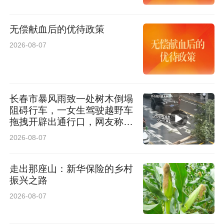
物广电局承办，后续还将深入榆林大学，西安五
所高等院校，持续深化校地共建，打造多元非遗
无偿献血后的优待政策
展示、体验、研学平台，让古老文脉在青春力量
2026-08-07
中薪火相传，以文化赋能全市文旅产业高质量发
展。
长春市暴风雨致一处树木倒塌
阻碍行车，一女生驾驶越野车
拖拽开辟出通行口，网友称赞
女司机拖拽时放缆旗还慢速！
2026-08-07
太专业了
走出那座山：新华保险的乡村
振兴之路
2026-08-07