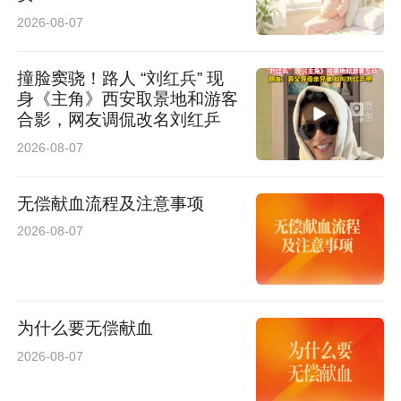
2026-08-07
撞脸窦骁！路人 “刘红兵” 现
身《主角》西安取景地和游客
合影，网友调侃改名刘红乒
谢红静寄语广大青年学子，青年是非遗活态传承
2026-08-07
的核心力量，职业教育精研技艺的初心与非遗传
无偿献血流程及注意事项
承一脉相承。她表示，将以本次活动为新起点，
2026-08-07
持续深化校地联动，携手守护传承千年文脉。
此次非遗进高校活动，丰富了校园文化育人载
为什么要无偿献血
体，拓宽了非遗传播传承渠道，也进一步巩固了
2026-08-07
政企校合作关系。该活动由靖边县文化和旅游文