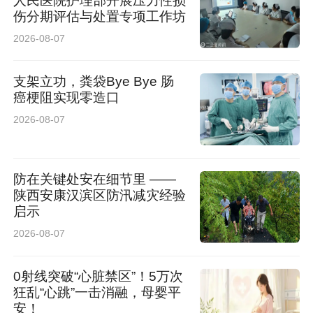
人民医院护理部开展压力性损
圆满收尾。活动还增设扫码抽奖互动，统万城、
伤分期评估与处置专项工作坊
波浪谷景区门票及非遗文创礼品，让同学们收获
2026-08-07
满满惊喜。
支架立功，粪袋Bye Bye 肠
癌梗阻实现零造口
马学慧在活动现场表示，非物质文化遗产是民族
2026-08-07
生生不息的文化根脉。高校作为文化传承和人才
培养主阵地，肩负着赓续文脉的重要使命。他希
防在关键处安在细节里 ——
望广大师生主动走近非遗、热爱非遗、传播非
陕西安康汉滨区防汛减灾经验
遗。
启示
2026-08-07
0射线突破“心脏禁区”！5万次
狂乱“心跳”一击消融，母婴平
安！