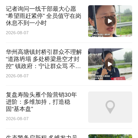
记者询问一线干部最大心愿
“希望雨赶紧停” 全员值守在岗
休息不到一小时
2026-08-07
华州高塘镇封桥引群众不理解
“道路坍塌 多处桥梁悬空才封
控” 镇政府：宁让群众骂 不让
群众哭
2026-08-07
复盘寿险头雁个险营销30年
进阶：多维加持，打造稳
固“基本盘”
2026-08-07
生态警务启新程 多维发力见