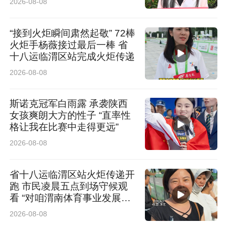
2026-08-08
“接到火炬瞬间肃然起敬” 72棒
火炬手杨薇接过最后一棒 省
十八运临渭区站完成火炬传递
2026-08-08
斯诺克冠军白雨露 承袭陕西
女孩爽朗大方的性子 “直率性
格让我在比赛中走得更远”
谢红静现场推介靖边文旅与非遗资源。靖边地处
2026-08-08
黄土高原与毛乌素沙地交汇处，统万城、龙洲丹
霞、小河会议旧址等景观交相辉映，靖边跑驴、
省十八运临渭区站火炬传递开
跑 市民凌晨五点到场守候观
陕北民歌、民间剪纸等非遗技艺源远流长，风干
看 “对咱渭南体育事业发展充
满信心”
羊肉剁荞面、梁镇老八碗等特色美食享誉一方。
2026-08-08