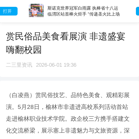
斯诺克世界冠军白雨露 执棒省十八运
打开
临渭区站首棒火炬手 “传递圣火比上场
参赛还要紧张”
赏民俗品美食看展演 非遗盛宴
嗨翻校园
二三里资讯
2026-06-01 19:36
（白凌燕）赏民俗技艺、品特色美食、观精彩展
演。5月28日，榆林市非遗进高校系列活动首站
走进榆林职业技术学院。政企校三方携手搭建文
化交流桥梁，展示塞上非遗魅力与文旅资源，深