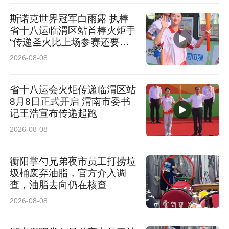
她认为，高职院校精益求精、坚守匠心的育人理
斯诺克世界冠军白雨露 执棒
念，与非遗传承精神高度契合，希望青年学子以
省十八运临渭区站首棒火炬手
新思路、新形式为传统文化赋能，并诚挚邀请师
“传递圣火比上场参赛还要紧
张”
2026-08-08
生走进靖边，感受塞上独特风情。
省十八运会火炬传递临渭区站
8月8日正式开启 渭南市委书
记王浩宣布传递起跑
2026-08-08
衡阳掌勺兄弟夜市员工打捞垃
圾桶废弃油脂，官方介入调
查，油脂去向仍在核查
2026-08-08
热闹的沉浸式非遗体验市集，让校园处处洋溢民