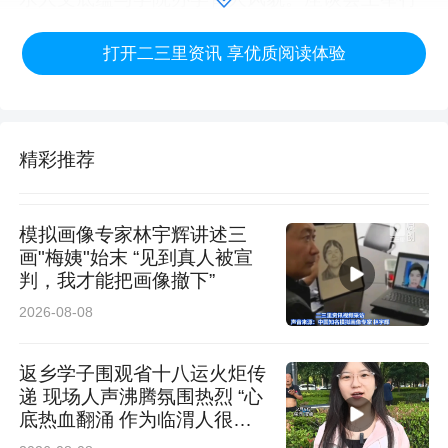
授牌仪式，实习实践教育基地、“大思政课”实践
打开二三里资讯 享优质阅读体验
教学基地正式揭牌，意味着政企校三方协同育
人、资源共享、文化共建的长效机制正式落地。
会后，嘉宾们实地走访校园，考察办学环境与教
精彩推荐
学建设，进一步拉近校地距离，夯实合作基础。
模拟画像专家林宇辉讲述三
刘凤山在座谈中介绍，学校始终坚守立足地方、
画"梅姨"始末 “见到真人被宣
判，我才能把画像撤下”
融入地方、服务地方的办学理念。他表示，学院
2026-08-08
将以此次合作为契机，持续推动非遗文化进校
园、进课堂、进实践，依托校地合作平台，用心
返乡学子围观省十八运火炬传
递 现场人声沸腾氛围热烈 “心
培育本土文旅与非遗传承后备人才。
底热血翻涌 作为临渭人很荣
耀”