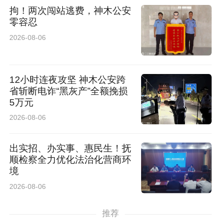
拘！两次闯站逃费，神木公安
零容忍
2026-08-06
12小时连夜攻坚 神木公安跨
省斩断电诈“黑灰产”全额挽损
5万元
2026-08-06
出实招、办实事、惠民生！抚
顺检察全力优化法治化营商环
境
2026-08-06
推荐