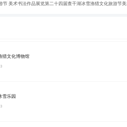
游节 美术书法作品展览第二十四届查干湖冰雪渔猎文化旅游节美
渔猎文化博物馆
03
冰雪乐园
03