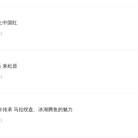
上中国红
21
乐 来松原
21
年传承 马拉绞盘、冰湖腾鱼的魅力
21