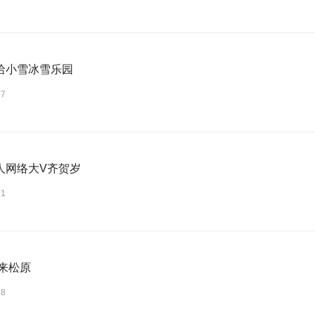
哈小雪冰雪乐园
07
人网络大V齐贺岁
01
 来松原
28