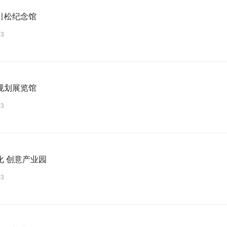
引松纪念馆
03
规划展览馆
03
化 创意产业园
03