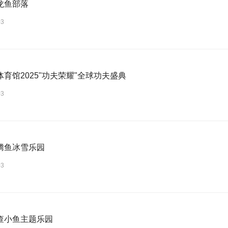
龙鱼部落
03
育馆2025"功夫荣耀"全球功夫盛典
03
腾鱼冰雪乐园
03
查小鱼主题乐园