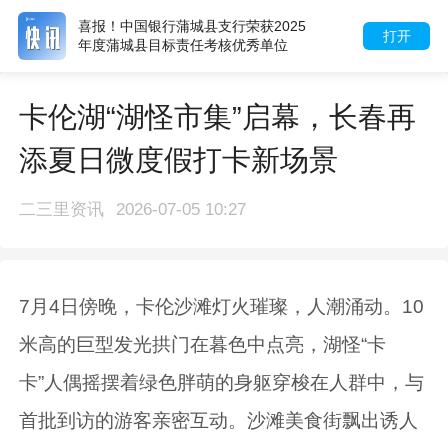
喜报！中国银行蒲城县支行荣获2025
打开
年度蒲城县目标责任考核优秀单位
卡伦湖“湖怪市集”启幕，长春再
添夏日微度假打卡新场景
二三里资讯
2026-07-05 10:27
7月4日傍晚，卡伦沙滩灯火璀璨，人潮涌动。10
米高的巨型发光拱门在暮色中点亮，湖怪“卡
卡”人偶摇摆着绿色胖萌的身躯穿梭在人群中，与
首批到访的游客亲密互动。沙滩美食街飘出诱人