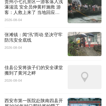
贵州小七孔景区一游客落入浅
瀑湍流 安全员伸黄杆施救 游
客：人救上来了 当地回应：
完全按照救援标准，景区跟进
2026-08-04
处理
张滩镇：闻“汛”而动 坚决守牢
防汛安全底线
2026-08-04
佳县公安将孩子们的安全课堂
搬到了黄河之畔
2026-08-04
湖怪卡卡已静候在波光粼粼的岸边，等待每一位
好奇的旅人，来此开启专属于这个夏日的湖畔奇
遇。
西安市第一医院赴陕南四县开