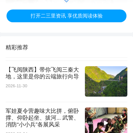
打开二三里资讯 享优质阅读体验
精彩推荐
从7月4日至8月23日，每逢周六、日16:00至
【飞阅陕西】带你飞阅三秦大
20:00，卡伦湖沙滩与湖畔草坪将变身为集美
地，这里是你的云端旅行向导
食、文创、演艺、互动于一体的夏日乐园。活动
2026-11-30
精心规划了八周不同主题，周周有惊喜：首周启
幕盛典呈现彩烟表演与舞台演绎；第二周联动7
军娃夏令营趣味大比拼，俯卧
撑、仰卧起坐、拔河... 武警、
月18日卡伦湖斯巴达勇士赛推出迷你障碍体验；
消防“小小兵”各展风采
后续还将依次展开浪漫治愈、环保奇遇、水上勇