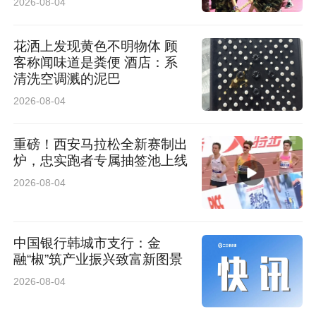
2026-08-04
者、躺平疗愈、泼水电音狂欢等主题，收官周将
花洒上发现黄色不明物体 顾
举办全周期活动回顾与颁奖，为夏日湖畔狂欢画
客称闻味道是粪便 酒店：系
上圆满句号。每周的特色活动与演艺内容独立成
清洗空调溅的泥巴
篇，确保游客每次到访都有新鲜感。
2026-08-04
重磅！西安马拉松全新赛制出
炉，忠实跑者专属抽签池上线
2026-08-04
中国银行韩城市支行：金
融“椒”筑产业振兴致富新图景
2026-08-04