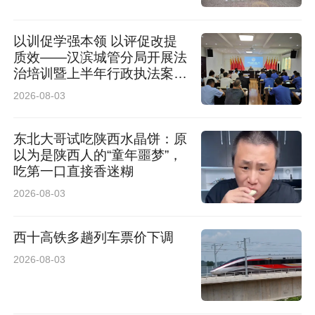
以训促学强本领 以评促改提
质效——汉滨城管分局开展法
治培训暨上半年行政执法案卷
评查工作
2026-08-03
东北大哥试吃陕西水晶饼：原
以为是陕西人的“童年噩梦”，
吃第一口直接香迷糊
2026-08-03
西十高铁多趟列车票价下调
2026-08-03