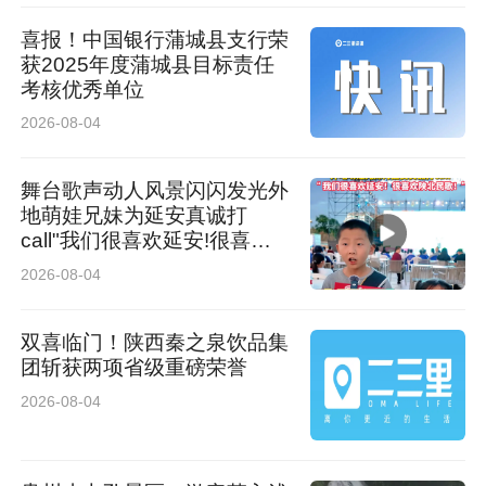
喜报！中国银行蒲城县支行荣
卡伦湖碧波万顷，湖岸白沙细腻，具有独特的湖
获2025年度蒲城县目标责任
考核优秀单位
滨沙滩景观，被誉为“长春小三亚”。此次市集充
2026-08-04
分利用湖岸线与沙滩资源，设置了落日观景台、
星空帐篷、网红喷泉广场等打卡点，并规划了40
舞台歌声动人风景闪闪发光外
地萌娃兄妹为延安真诚打
余个涵盖美食、文创、生活零售的摊位，以及潮
call"我们很喜欢延安!很喜欢
陕北民歌!“
流乐队、民谣LIVE、电音派对等全时段演艺，满
2026-08-04
足年轻客群、亲子家庭及广大市民游客的多元休
双喜临门！陕西秦之泉饮品集
闲需求。同时，市集设计了“湖怪探险手册”集章
团斩获两项省级重磅荣誉
打卡游戏，游客在游玩过程中收集印章即可兑换
2026-08-04
限定文创礼品，增加了互动趣味性，鼓励游客打
卡分享。