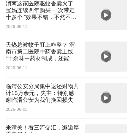
渭南这家医院驱蚊香囊火了
宝妈连续四年购买 一次带走
十多个 “效果不错，不然不会
年年来买”
2026-06-11
天热总被蚊子盯上咋整？ 渭
南市第二医院中药香囊上线
“十余味中药材制成，还能健
脾利湿”
2026-06-11
临渭公安分局集中返还财物共
计15万余元，失主：特别感
谢临渭公安为我们挽回损失
2026-06-05
来潼关！看三河交汇，邂逅厚