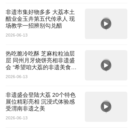
非遗市集好物多多 大荔本土
醋业金玉卉第五代传承人 现
场教学一招辨别勾兑醋
2026-06-13
热吃脆冷吃酥 芝麻粒粒油层
层 同州月牙烧饼亮相非遗盛
会 “希望咱大荔的非遗美食走
出陕西”
2026-06-13
非遗盛会登陆大荔 20个特色
展位精彩亮相 沉浸式体验感
受渭南非遗之美
2026-06-13