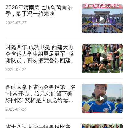
2026年渭南第七届葡萄音乐
季，歌手冯一航来啦
2026-07-27
时隔四年 成功卫冕 西建大再
夺省运大学生组男足冠军 “感
谢队员，再次把荣誉带回建
大”
2026-07-24
西建大拿下省运会男足第一名
“非常开心，给兄弟们留下美
好回忆” 奖杯是大伙送给母校
校庆的礼物
2026-07-24
省十八运大学生组男足比赛