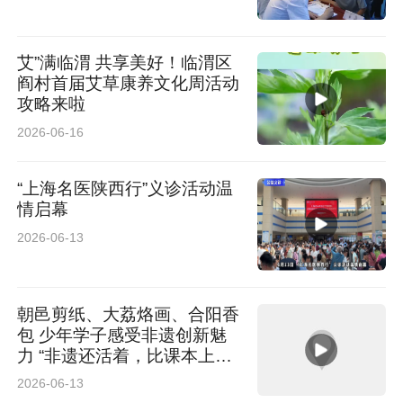
艾”满临渭 共享美好！临渭区
阎村首届艾草康养文化周活动
攻略来啦
2026-06-16
“上海名医陕西行”义诊活动温
情启幕
2026-06-13
朝邑剪纸、大荔烙画、合阳香
包 少年学子感受非遗创新魅
力 “非遗还活着，比课本上的
更生动”
2026-06-13