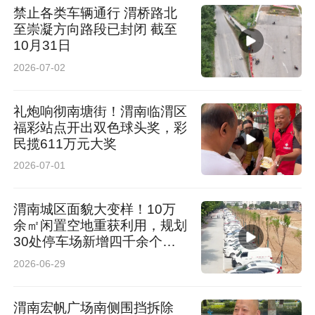
禁止各类车辆通行 渭桥路北
至崇凝方向路段已封闭 截至
10月31日
2026-07-02
礼炮响彻南塘街！渭南临渭区
福彩站点开出双色球头奖，彩
民揽611万元大奖
2026-07-01
渭南城区面貌大变样！10万
余㎡闲置空地重获利用，规划
30处停车场新增四千余个车
位
2026-06-29
渭南宏帆广场南侧围挡拆除