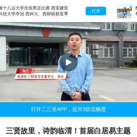
醉美葡乡 ·乐享盛夏--2026 年第七届葡
打开
萄音乐季，即将启幕
打开二三里APP，提升3倍流畅度
三贤故里，诗韵临渭！首届白居易主题