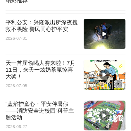
精彩推荐
平利公安：兴隆派出所深夜搜
救不畏险 警民同心护平安
2026-07-31
天一首届偷喝大赛来啦！7月
11日，来天一炫奶茶赢惊喜
大奖！
2026-07-05
“蓝焰护童心・平安伴暑假
——消防安全进校园”科普主
题活动
2026-06-27