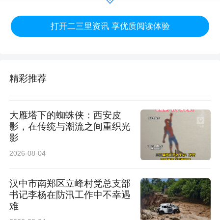
茨沟派出所坚持窗口服务不打烊，针对山区偏远
打开二三里资讯 享优质阅读体验
村落老年人行动不便、出行困难等实际问题，用
心打通服务群众“最后一公里”。5月3日，该所了
解到辖区一位高龄老人因行动不便，居住地偏
精彩推荐
远，无法自行前往公安机关办理身份证，随即安
排户籍民警，携带人像采集设备上门开展业务办
大雁塔下的蜘蛛侠：西安皮
理。民警细心为老人整理衣物、耐心调整拍摄姿
影，在传统与潮流之间重织光
影
势，规范完成身份信息采集，并详细告知证件领
2026-08-04
取流程，耐心解答家属各类户籍疑问。常态化贴
心便民举措，切实解决特殊群众急难愁盼问题，
汉中市南郑区立峰村党总支部
书记李杨在防汛工作中不幸遇
彰显公安服务温度，不断密切和谐警民关系。
难