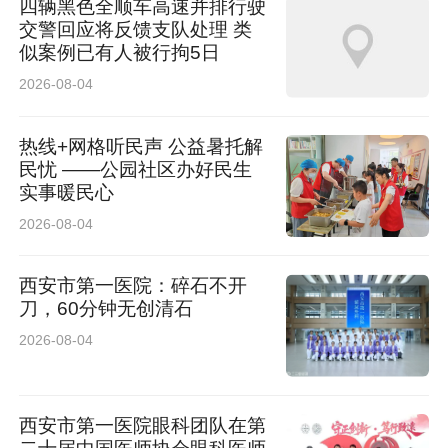
四辆黑色全顺车高速并排行驶
交警回应将反馈支队处理 类
似案例已有人被行拘5日
2026-08-04
热线+网格听民声 公益暑托解
民忧 ——公园社区办好民生
实事暖民心
2026-08-04
日复一日坚守，岁岁年年平安。汉滨公安始终立
西安市第一医院：碎石不开
足本职岗位，紧盯民生安危，以常态化巡防用心
刀，60分钟无创清石
用情守护一方平安。
2026-08-04
西安市第一医院眼科团队在第