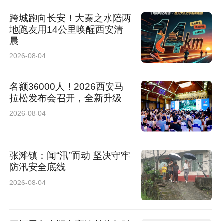
密林陡坡，处境危急。接到报警后，大竹园派出
跨城跑向长安！大秦之水陪两
所迅速联动村干部、护林员及周边群众赶赴现场
地跑友用14公里唤醒西安清
开展紧急搜救。事发陡坡坡度约70度，纵深超20
晨
2026-08-04
米，坡面荆棘丛生、地势险峻复杂，救援难度极
大。民警不惧危险、冲锋在前，快速开辟救援通
名额36000人！2026西安马
道，警民同心协作、担架接力转运，经过一小时
拉松发布会召开，全新升级
紧张施救，成功将老人安全转移至公路安全区
2026-08-04
域。经医护人员现场检查，老人暂无生命危险，
现已送往医院接受后续治疗。
张滩镇：闻“汛”而动 坚决守牢
防汛安全底线
2026-08-04