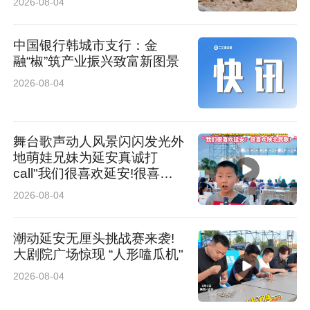
2026-08-04
中国银行韩城市支行：金
融“椒”筑产业振兴致富新图景
2026-08-04
舞台歌声动人风景闪闪发光外
地萌娃兄妹为延安真诚打
call"我们很喜欢延安!很喜欢
陕北民歌!“
2026-08-04
应急救援不松懈危急时刻显担当
潮动延安无厘头挑战赛来袭!
大剧院广场惊现 “人形嗑瓜机"
日常警务不松懈，应急处置快响应。5月6日11时
2026-08-04
许，大竹园镇一位84岁的老人外出途中不慎跌落