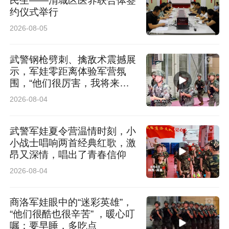
民生——渭城区医养联合体签
约仪式举行
2026-08-05
武警钢枪劈刺、擒敌术震撼展
示，军娃零距离体验军营氛
围，“他们很厉害，我将来也
想当军人”
2026-08-04
武警军娃夏令营温情时刻，小
小战士唱响两首经典红歌，激
昂又深情，唱出了青春信仰
2026-08-04
商洛军娃眼中的“迷彩英雄”，
“他们很酷也很辛苦” ，暖心叮
嘱：要早睡，多吃点