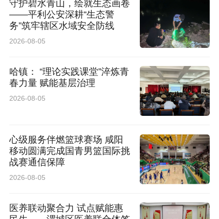
守护碧水青山，绘就生态画卷
——平利公安深耕“生态警
务”筑牢辖区水域安全防线
2026-08-05
哈镇： “理论实践课堂”淬炼青
春力量 赋能基层治理
2026-08-05
心级服务伴燃篮球赛场 咸阳
移动圆满完成国青男篮国际挑
战赛通信保障
2026-08-05
医养联动聚合力 试点赋能惠