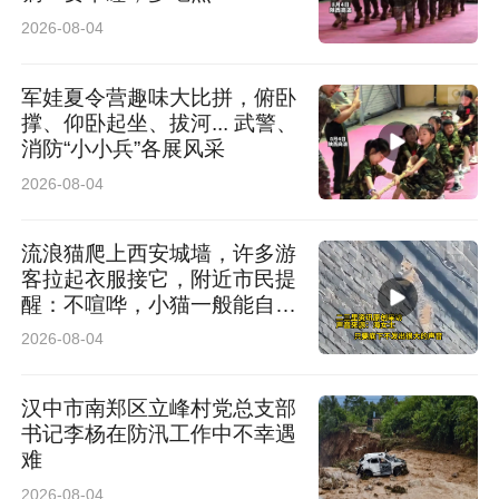
2026-08-04
军娃夏令营趣味大比拼，俯卧
撑、仰卧起坐、拔河... 武警、
消防“小小兵”各展风采
2026-08-04
流浪猫爬上西安城墙，许多游
客拉起衣服接它，附近市民提
醒：不喧哗，小猫一般能自行
脱困
2026-08-04
汉中市南郑区立峰村党总支部
书记李杨在防汛工作中不幸遇
难
2026-08-04