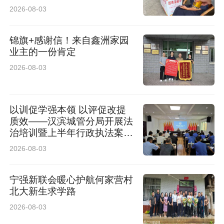
温暖相逢
2026-08-03
锦旗+感谢信！来自鑫洲家园
业主的一份肯定
2026-08-03
以训促学强本领 以评促改提
质效——汉滨城管分局开展法
治培训暨上半年行政执法案卷
评查工作
2026-08-03
宁强新联会暖心护航何家营村
北大新生求学路
2026-08-03