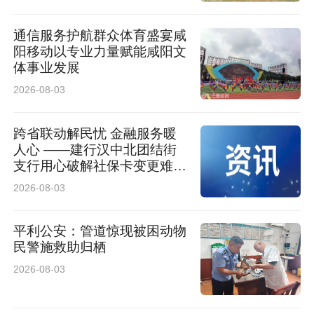
通信服务护航群众体育盛宴咸
阳移动以专业力量赋能咸阳文
体事业发展
2026-08-03
跨省联动解民忧 金融服务暖
人心 ——建行汉中北团结街
支行用心破解社保卡变更难题
获客户锦旗致谢
2026-08-03
平利公安：管道惊现被困动物
民警施救助归栖
2026-08-03