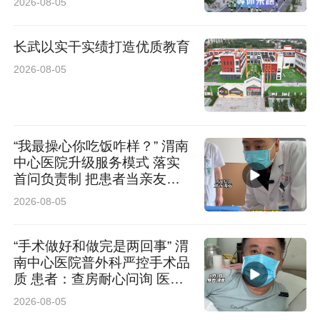
2026-08-05
补齐专业能力短板，夯实专科护理服务根基，为
后续开展精神心理护理、安宁疗护服务筑牢了人
长武以实干实绩打造优质教育
才支撑。
2026-08-05
此次培训充分彰显了咸阳市中心医院在专科护理
领域的示范引领作用，未来医院将继续聚焦护理
“我最操心你吃饭咋样？” 渭南
中心医院升级服务模式 落实
专科化、精细化、人文化发展方向，常态化承办
首问负责制 把患者当亲友照
各类专科护理培训，规范专科护理服务标准，为
料
2026-08-05
区域群众的身心健康贡献智慧与力量。
“手术做好和做完是两回事” 渭
来源：咸阳市中心医院
南中心医院普外科严控手术品
质 患者：查房耐心问询 医护
认真负责
2026-08-05