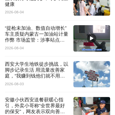
健康
2026-08-04
“提枪未加油、数值自动增长”
车主质疑内蒙古一加油站计量
作弊 市场监管：涉事站点停
业 加油机封存送检
2026-08-04
西安大学生地铁徒步挑战，以
脚步记录生活 用流量改善家
庭，“我赚到钱他们就不用早
起了”
2026-08-03
安徽小伙西安送餐获暖心指
引，外卖小哥称“全世界最好
的保安”，网友表示双向善意