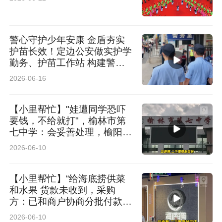
警心守护少年安康 金盾夯实
护苗长效！定边公安做实护学
勤务、护苗工作站 构建警校
联动防护体
2026-06-16
【小里帮忙】"娃遭同学恐吓
要钱，不给就打"，榆林市第
七中学：会妥善处理，榆阳区
教体局：已立案
2026-06-10
【小里帮忙】“给海底捞供菜
和水果 货款未收到，采购
方：已和商户协商分批付款，
海底捞榆林榆星店：给第三方
2026-06-10