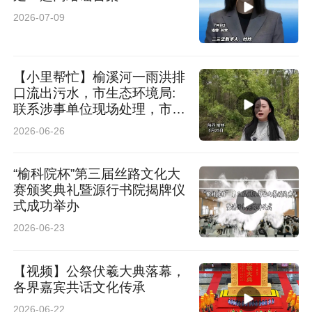
2026-07-09
【小里帮忙】榆溪河一雨洪排
口流出污水，市生态环境局:
联系涉事单位现场处理，市住
建局:已查清排污源开始整改
2026-06-26
“榆科院杯”第三届丝路文化大
赛颁奖典礼暨源行书院揭牌仪
式成功举办
2026-06-23
【视频】公祭伏羲大典落幕，
各界嘉宾共话文化传承
2026-06-22