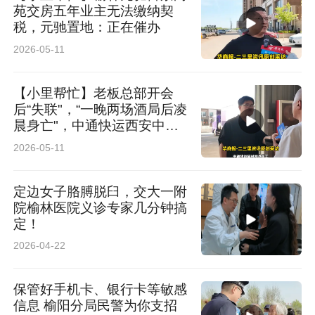
苑交房五年业主无法缴纳契
税，元驰置地：正在催办
2026-05-11
【小里帮忙】老板总部开会
后“失联"，“一晚两场酒局后凌
晨身亡"，中通快运西安中心:
人已去世
2026-05-11
定边女子胳膊脱臼，交大一附
院榆林医院义诊专家几分钟搞
定！
2026-04-22
保管好手机卡、银行卡等敏感
信息 榆阳分局民警为你支招