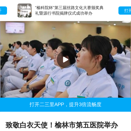
“榆科院杯”第三届丝路文化大赛颁奖典
打开
礼暨源行书院揭牌仪式成功举办
打开二三里APP，提升3倍流畅度
致敬白衣天使！榆林市第五医院举办