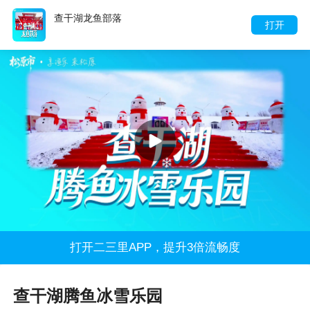
查干湖龙鱼部落
打开
打开二三里APP，提升3倍流畅度
查干湖腾鱼冰雪乐园